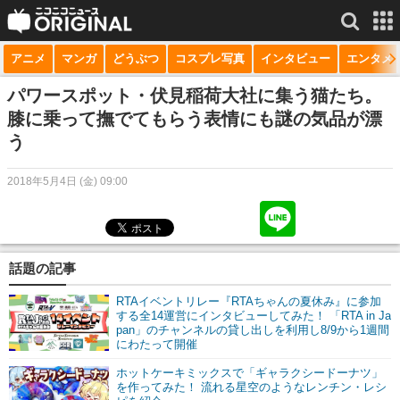
アニメ
マンガ
どうぶつ
コスプレ写真
インタビュー
エンタメ
サービス一覧
もっと見る
niconico
パワースポット・伏見稲荷大社に集う猫たち。
膝に乗って撫でてもらう表情にも謎の気品が漂
動画
う
生放送
2018年5月4日 (金) 09:00
ニュース
チャンネル
話題の記事
マンガ
RTAイベントリレー『RTAちゃんの夏休み』に参加
ニコニコQ
する全14運営にインタビューしてみた！ 「RTA in Ja
pan」のチャンネルの貸し出しを利用し8/9から1週間
にわたって開催
ホットケーキミックスで「ギャラクシードーナツ」
を作ってみた！ 流れる星空のようなレンチン・レシ