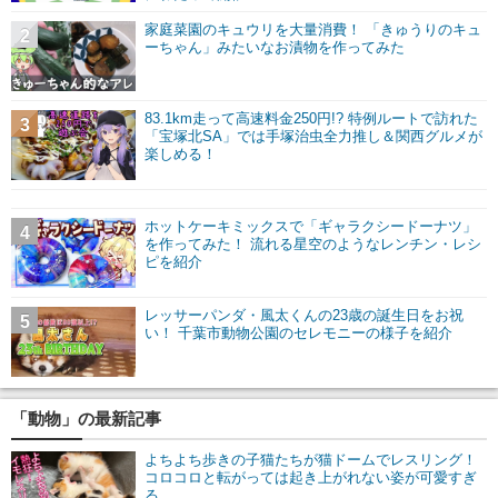
家庭菜園のキュウリを大量消費！ 「きゅうりのキュ
2
ーちゃん」みたいなお漬物を作ってみた
83.1km走って高速料金250円!? 特例ルートで訪れた
3
「宝塚北SA」では手塚治虫全力推し＆関西グルメが
楽しめる！
ホットケーキミックスで「ギャラクシードーナツ」
4
を作ってみた！ 流れる星空のようなレンチン・レシ
ピを紹介
レッサーパンダ・風太くんの23歳の誕生日をお祝
5
い！ 千葉市動物公園のセレモニーの様子を紹介
「動物」の最新記事
よちよち歩きの子猫たちが猫ドームでレスリング！
コロコロと転がっては起き上がれない姿が可愛すぎ
る