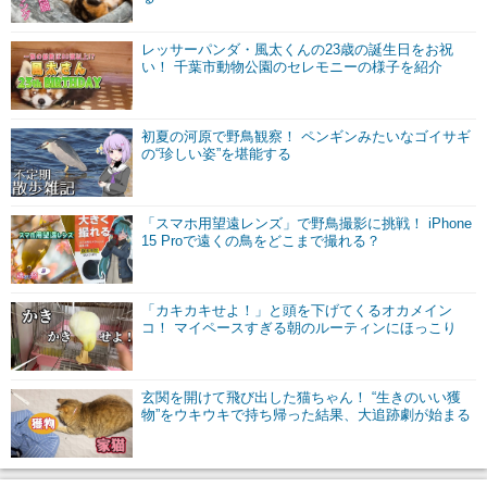
レッサーパンダ・風太くんの23歳の誕生日をお祝
い！ 千葉市動物公園のセレモニーの様子を紹介
初夏の河原で野鳥観察！ ペンギンみたいなゴイサギ
の“珍しい姿”を堪能する
「スマホ用望遠レンズ」で野鳥撮影に挑戦！ iPhone
15 Proで遠くの鳥をどこまで撮れる？
「カキカキせよ！」と頭を下げてくるオカメイン
コ！ マイペースすぎる朝のルーティンにほっこり
玄関を開けて飛び出した猫ちゃん！ “生きのいい獲
物”をウキウキで持ち帰った結果、大追跡劇が始まる