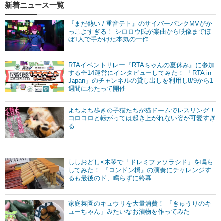
新着ニュース一覧
『まだ熱い / 重音テト』のサイバーパンクMVがか
っこよすぎる！ シロロウ氏が楽曲から映像までほ
ぼ1人で手がけた本気の一作
RTAイベントリレー『RTAちゃんの夏休み』に参加
する全14運営にインタビューしてみた！ 「RTA in
Japan」のチャンネルの貸し出しを利用し8/9から1
週間にわたって開催
よちよち歩きの子猫たちが猫ドームでレスリング！
コロコロと転がっては起き上がれない姿が可愛すぎ
る
ししおどし×木琴で「ドレミファソラシド」を鳴ら
してみた！ 『ロンドン橋』の演奏にチャレンジす
るも最後のド、鳴らずに終幕
家庭菜園のキュウリを大量消費！ 「きゅうりのキ
ューちゃん」みたいなお漬物を作ってみた