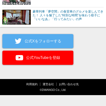
豪華列車「夢空間」の食堂車のグルメを楽しんでき
た！ 人々を魅了した“特別な時間”を味わう様子に
「いいなあ」「行ってみたい」の声
公式Xをフォローする
公式YouTubeを登録
利用規約
運営会社
お問い合わせ先
©DWANGO Co., Ltd.