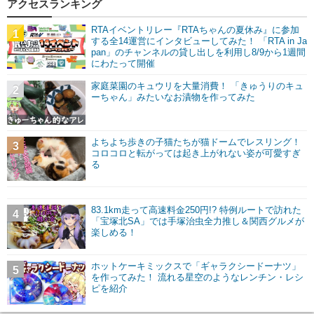
アクセスランキング
RTAイベントリレー『RTAちゃんの夏休み』に参加
1
する全14運営にインタビューしてみた！ 「RTA in Ja
pan」のチャンネルの貸し出しを利用し8/9から1週間
にわたって開催
家庭菜園のキュウリを大量消費！ 「きゅうりのキュ
2
ーちゃん」みたいなお漬物を作ってみた
よちよち歩きの子猫たちが猫ドームでレスリング！
3
コロコロと転がっては起き上がれない姿が可愛すぎ
る
83.1km走って高速料金250円!? 特例ルートで訪れた
4
「宝塚北SA」では手塚治虫全力推し＆関西グルメが
楽しめる！
ホットケーキミックスで「ギャラクシードーナツ」
5
を作ってみた！ 流れる星空のようなレンチン・レシ
ピを紹介