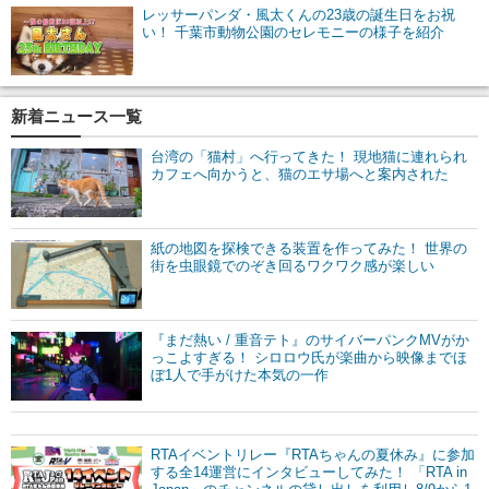
レッサーパンダ・風太くんの23歳の誕生日をお祝
い！ 千葉市動物公園のセレモニーの様子を紹介
新着ニュース一覧
台湾の「猫村」へ行ってきた！ 現地猫に連れられ
カフェへ向かうと、猫のエサ場へと案内された
紙の地図を探検できる装置を作ってみた！ 世界の
街を虫眼鏡でのぞき回るワクワク感が楽しい
『まだ熱い / 重音テト』のサイバーパンクMVがか
っこよすぎる！ シロロウ氏が楽曲から映像までほ
ぼ1人で手がけた本気の一作
RTAイベントリレー『RTAちゃんの夏休み』に参加
する全14運営にインタビューしてみた！ 「RTA in