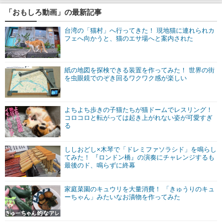
「おもしろ動画」の最新記事
台湾の「猫村」へ行ってきた！ 現地猫に連れられカ
フェへ向かうと、猫のエサ場へと案内された
紙の地図を探検できる装置を作ってみた！ 世界の街
を虫眼鏡でのぞき回るワクワク感が楽しい
よちよち歩きの子猫たちが猫ドームでレスリング！
コロコロと転がっては起き上がれない姿が可愛すぎ
る
ししおどし×木琴で「ドレミファソラシド」を鳴らし
てみた！ 『ロンドン橋』の演奏にチャレンジするも
最後のド、鳴らずに終幕
家庭菜園のキュウリを大量消費！ 「きゅうりのキュ
ーちゃん」みたいなお漬物を作ってみた