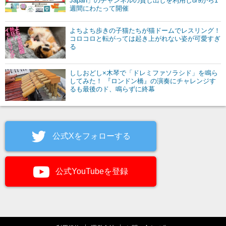
Japan」のチャンネルの貸し出しを利用し8/9から1
週間にわたって開催
よちよち歩きの子猫たちが猫ドームでレスリング！
コロコロと転がっては起き上がれない姿が可愛すぎ
る
ししおどし×木琴で「ドレミファソラシド」を鳴ら
してみた！ 『ロンドン橋』の演奏にチャレンジす
るも最後のド、鳴らずに終幕
公式Xをフォローする
公式YouTubeを登録