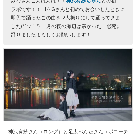
みなさんこんばんは！！
神沢有紗ちゃん
との初コ
ラボです！！ H△Gさんと初めてお会いしたときに
即興で踊ったこの曲を 2人振りにして踊ってきま
した(*´ワ｀*) 一月の夜の海辺は寒かった！必死に
踊りましたよろしくお願いします！
神沢有紗さん（ロング）と足太ぺんたさん（ポニーテ