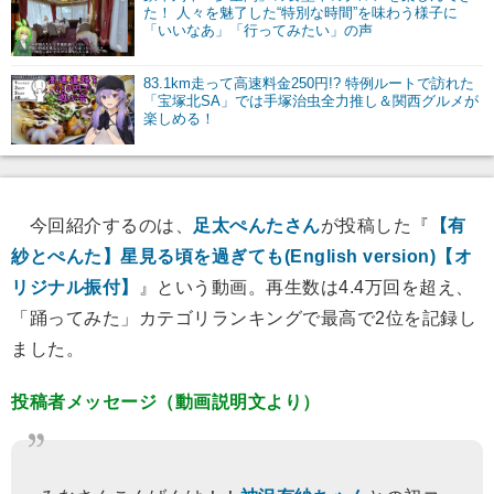
た！ 人々を魅了した“特別な時間”を味わう様子に
「いいなあ」「行ってみたい」の声
83.1km走って高速料金250円!? 特例ルートで訪れた
「宝塚北SA」では手塚治虫全力推し＆関西グルメが
楽しめる！
今回紹介するのは、
足太ぺんたさん
が投稿した『
【有
紗とぺんた】星見る頃を過ぎても(English version)【オ
リジナル振付】
』という動画。再生数は4.4万回を超え、
「踊ってみた」カテゴリランキングで最高で2位を記録し
ました。
投稿者メッセージ（動画説明文より）