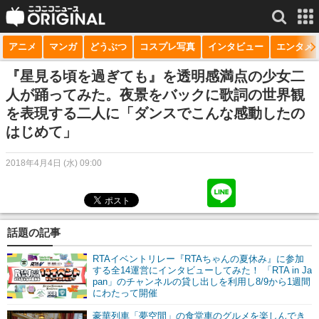
アニメ
マンガ
どうぶつ
コスプレ写真
インタビュー
エンタメ
サービス一覧
もっと見る
niconico
『星見る頃を過ぎても』を透明感満点の少女二
人が踊ってみた。夜景をバックに歌詞の世界観
動画
を表現する二人に「ダンスでこんな感動したの
はじめて」
生放送
ニュース
2018年4月4日 (水) 09:00
チャンネル
マンガ
話題の記事
ニコニコQ
RTAイベントリレー『RTAちゃんの夏休み』に参加
する全14運営にインタビューしてみた！ 「RTA in Ja
pan」のチャンネルの貸し出しを利用し8/9から1週間
にわたって開催
豪華列車「夢空間」の食堂車のグルメを楽しんでき