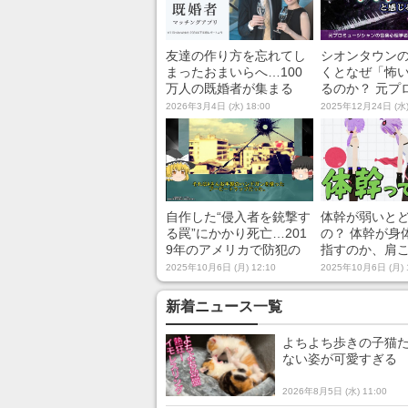
友達の作り方を忘れてし
シオンタウンの
まったおまいらへ…100
くとなぜ「怖
万人の既婚者が集まる
るのか？ 元プ
『カドル(Cuddle)-既婚者
シャンの音楽
2026年3月4日 (水) 18:00
2025年12月24日 (水)
マッチングアプリ』でパ
解説
パ友・ママ友は本当に作
れるのか？
自作した“侵入者を銃撃す
体幹が弱いと
る罠”にかかり死亡…201
の？ 体幹が身
9年のアメリカで防犯の
指すのか、肩
ための行動が引き起こし
とどう関係す
2025年10月6日 (月) 12:10
2025年10月6日 (月) 
た死亡事故を解説
説してみた
新着ニュース一覧
よちよち歩きの子猫た
ない姿が可愛すぎる
2026年8月5日 (水) 11:00