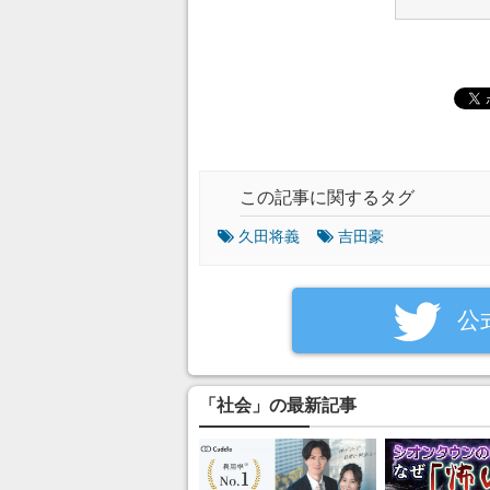
この記事に関するタグ
久田将義
吉田豪
‎公
「社会」の最新記事