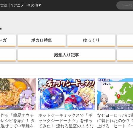
実況
Nアニメ
その他▼
ンガ
ボカロ特集
ゆっくり
殿堂入り記事
に作る「簡易オウチ
ホットケーキミックスで「ギ
なぜヨーロッパは
レシピを紹介！ タ
ャラクシードーナツ」を作っ
に襲われたのか？ 
直混ぜして中華麺を
てみた！ 流れる星空のような
上げる「ヒートド
けの一品がお手軽な
レンチン・レシピを紹介
組みを解説