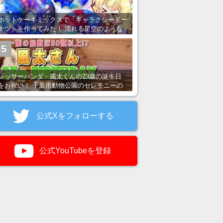
ホットケーキミックスで「ギャラクシードー
ナツ」を作ってみた！ 流れる星空のような
レンチン・レシピを紹介
5
レッサーパンダ・風太くんの23歳の誕生日
をお祝い！ 千葉市動物公園のセレモニーの
様子を紹介
公式Xをフォローする
公式YouTubeを登録