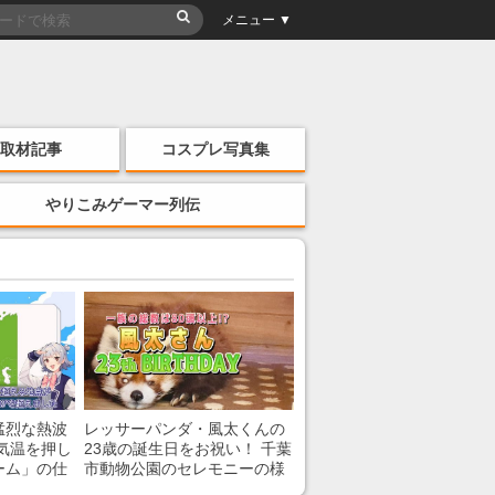
メニュー ▼
取材記事
コスプレ写真集
やりこみゲーマー列伝
猛烈な熱波
レッサーパンダ・風太くんの
気温を押し
23歳の誕生日をお祝い！ 千葉
ーム」の仕
市動物公園のセレモニーの様
子を紹介