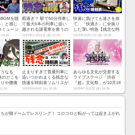
BGMを聴
暇過ぎ？ 駅で50分停車し
快速に負けても速さを捨
い」と感じ
て最大6本の列車に追い
て、「快適さ」に全振り
ロミュージ
越される謎電車を救うの
した潔い特急【残念な時
心理学者が
は「日本一入口が狭い」
刻表#002】
 19:00
2025年11月21日 (金) 12:00
2025年10月17日 (金) 18:00
そば屋？【残念な時刻表
#003】
どうなる
止まりすぎて普通列車に
あらゆる文化が交差する
体のどこを
追いつかれまくる残念な
ライブステージ「渋谷
こりや腰痛
快速を時刻表ソムリエが
『超』文化祭」が10月18
るのかを解
解説！【残念な時刻表#0
日開催決定！ チケットは
11:00
2025年9月9日 (火) 18:30
2025年7月31日 (木) 18:30
01】
7月31日より特設サイト
で先行販売開始
ちが猫ドームでレスリング！ コロコロと転がっては起き上がれ