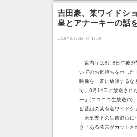
目が釘づけ
のに超う
吉田豪、某ワイドシ
皇とアナーキーの話
2016年8月22日 (月) 17:00
宮内庁は8月8日午後3
いてのお気持ちを示した
映像を一斉に放映するな
で、8月14日に放送され
ー
』
(ニコニコ生放送)で
ビ番組の某有名ワイドシ
天皇陛下の生前退位につ
き「ある発言がカットさ