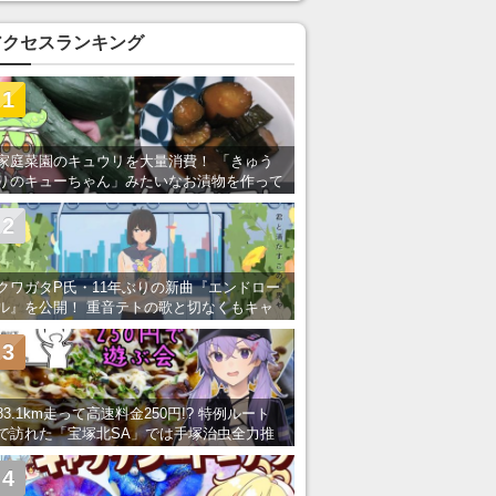
アクセスランキング
1
家庭菜園のキュウリを大量消費！ 「きゅう
りのキューちゃん」みたいなお漬物を作って
みた
2
クワガタP氏・11年ぶりの新曲『エンドロー
ル』を公開！ 重音テトの歌と切なくもキャ
ッチーなメロディーが胸にしみる
3
83.1km走って高速料金250円!? 特例ルート
で訪れた「宝塚北SA」では手塚治虫全力推
し＆関西グルメが楽しめる！
4