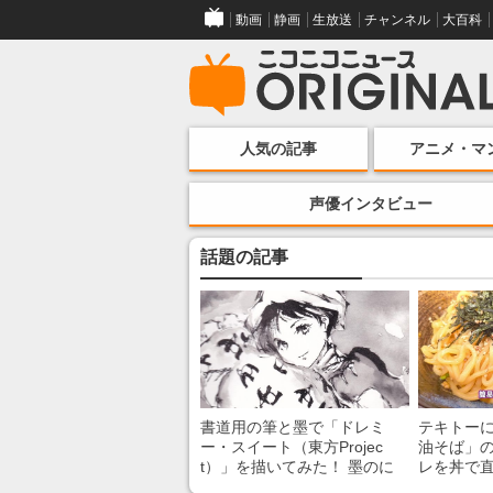
動画
静画
生放送
チャンネル
大百科
人気の記事
アニメ・マ
声優インタビュー
話題の記事
書道用の筆と墨で「ドレミ
テキトー
ー・スイート（東方Projec
油そば」の
t）」を描いてみた！ 墨のに
レを丼で
じみで陰影が生まれる瞬間に
絡めるだ