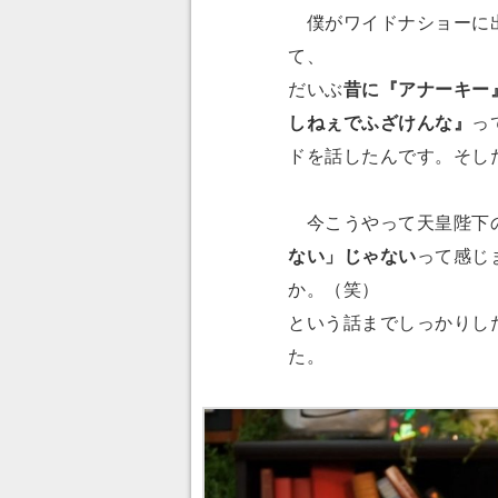
僕がワイドナショーに出
て、
だいぶ
昔に『アナーキー
しねぇでふざけんな』
っ
ドを話したんです。そし
今こうやって天皇陛下の
ない」じゃない
って感じ
か。（笑）
という話までしっかりし
た。