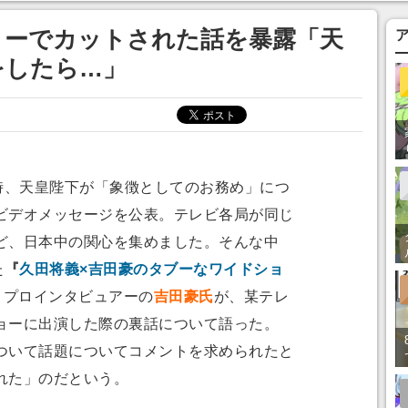
まそう
ョーでカットされた話を暴露「天
をしたら…」
時、天皇陛下が「象徴としてのお務め」につ
ビデオメッセージを公表。テレビ各局が同じ
ど、日本中の関心を集めました。そんな中
た
『
久田将義×吉田豪のタブーなワイドショ
、プロインタビュアーの
吉田豪氏
が、某テレ
ョーに出演した際の裏話について語った。
いて話題についてコメントを求められたと
れた」のだという。