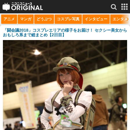
アニメ
マンガ
どうぶつ
コスプレ写真
インタビュー
エンタメ
サービス一覧
もっと見る
niconico
「闘会議2018」コスプレエリアの様子をお届け！ セクシー美女から
おもしろ系まで総まとめ【2日目】
動画
生放送
ニュース
チャンネル
マンガ
ニコニコQ