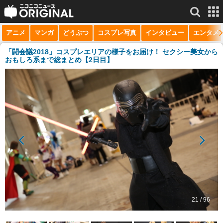
アニメ
マンガ
どうぶつ
コスプレ写真
インタビュー
エンタメ
サービス一覧
もっと見る
niconico
「闘会議2018」コスプレエリアの様子をお届け！ セクシー美女から
おもしろ系まで総まとめ【2日目】
動画
生放送
ニュース
チャンネル
マンガ
ニコニコQ
21 / 96