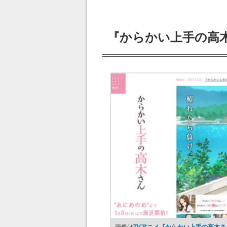
『からかい上手の高
画像は
TVアニメ『からかい上手の高木