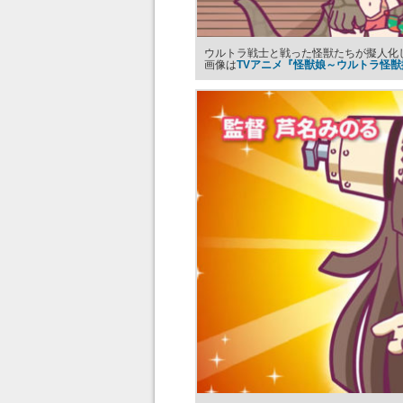
ウルトラ戦士と戦った怪獣たちが擬人化
画像は
TVアニメ『怪獣娘～ウルトラ怪獣