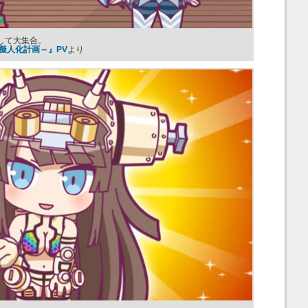
して大集合。
擬人化計画～』PV
より