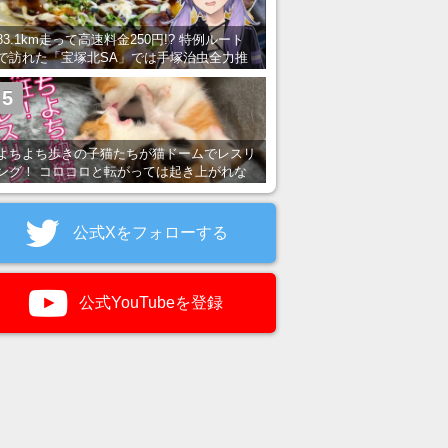
83.1km走って高速料金250円!? 特例ルート
で訪れた「宝塚北SA」では手塚治虫全力推
し＆関西グルメが楽しめる！
5
よちよち歩きの子猫たちが猫ドームでレスリ
ング！ コロコロと転がっては起き上がれな
い姿が可愛すぎる
公式Xをフォローする
公式YouTubeを登録