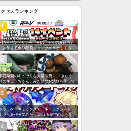
い」の声
アクセスランキング
1
RTAイベントリレー『RTAちゃんの夏休み』
に参加する全14運営にインタビューしてみ
た！ 「RTA in Japan」のチャンネルの貸し
出しを利用し8/9から1週間にわたって開催
2
家庭菜園のキュウリを大量消費！ 「きゅう
りのキューちゃん」みたいなお漬物を作って
みた
3
ホットケーキミックスで「ギャラクシードー
ナツ」を作ってみた！ 流れる星空のような
レンチン・レシピを紹介
4