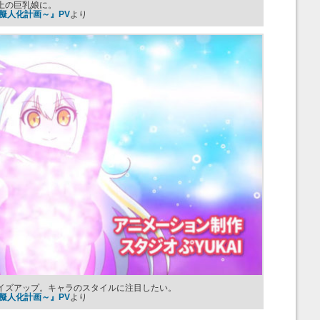
上の巨乳娘に。
擬人化計画～』PV
より
イズアップ。キャラのスタイルに注目したい。
擬人化計画～』PV
より