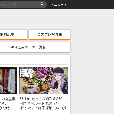
メニュー ▼
取材記事
コスプレ写真集
やりこみゲーマー列伝
」の食堂車
83.1km走って高速料金250
できた！
円!? 特例ルートで訪れた「宝
別な時
塚北SA」では手塚治虫全力推
「いいな
し＆関西グルメが楽しめる！