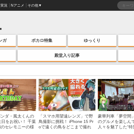
実況
Nアニメ
その他▼
ンガ
ボカロ特集
ゆっくり
殿堂入り記事
パンダ・風太くんの
「スマホ用望遠レンズ」で野
豪華列車「夢空間
生日をお祝い！ 千葉
鳥撮影に挑戦！ iPhone 15 Pr
のグルメを楽しん
園のセレモニーの様
oで遠くの鳥をどこまで撮れ
人々を魅了した“特
る？
間”を味わう様子に