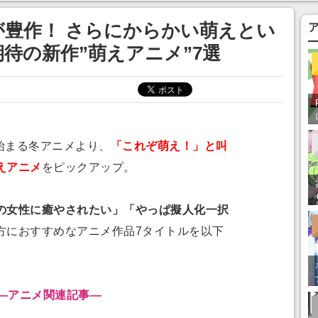
あ」「行ってみた
豊作！ さらにからかい萌えとい
期待の新作”萌えアニメ”7選
始まる冬アニメより、
「これぞ萌え！」と叫
えアニメ
をピックアップ。
の女性に癒やされたい」「やっぱ擬人化一択
方におすすめなアニメ作品7タイトルを以下
―
アニメ関連記事
―