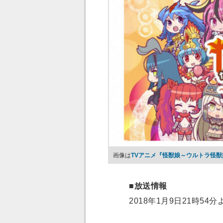
画像は
TVアニメ『怪獣娘～ウルトラ怪
■放送情報
2018年1月9日21時54