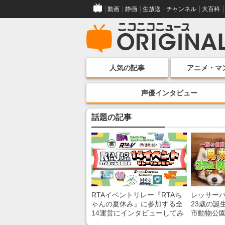
動画
静画
生放送
チャンネル
大百科
人気の記事
アニメ・マ
声優インタビュー
話題の記事
RTAイベントリレー『RTAち
レッサー
ゃんの夏休み』に参加する全
23歳の誕
14運営にインタビューしてみ
市動物公
た！ 「RTA in Japan」のチャ
子を紹介