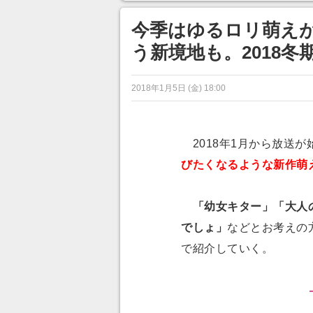
ンネルの貸し出しを利用し8/9
から1週間にわたって開催
今季はゆるロリ萌えが
う新境地も。2018冬
2018年1月5日 (金) 18:00
2018年1月から放送が
びたくなるような新作萌
「幼女キター」「大人
でしょ」
などとお考えの
で紹介していく。