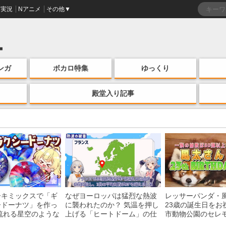
実況
Nアニメ
その他▼
ンガ
ボカロ特集
ゆっくり
殿堂入り記事
ーキミックスで「ギ
なぜヨーロッパは猛烈な熱波
レッサーパンダ・
ードーナツ」を作っ
に襲われたのか？ 気温を押し
23歳の誕生日をお
流れる星空のような
上げる「ヒートドーム」の仕
市動物公園のセレ
・レシピを紹介
組みを解説
子を紹介