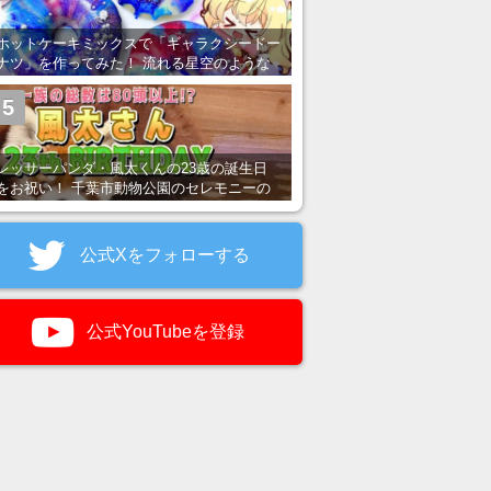
ホットケーキミックスで「ギャラクシードー
ナツ」を作ってみた！ 流れる星空のような
レンチン・レシピを紹介
5
レッサーパンダ・風太くんの23歳の誕生日
をお祝い！ 千葉市動物公園のセレモニーの
様子を紹介
公式Xをフォローする
公式YouTubeを登録