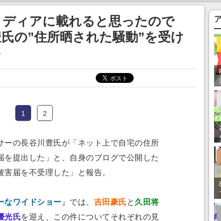
メディアに載れると思ったので
氏の”住所晒された騒動”を受け
ト
1
2
ーの長谷川豊氏が「ネット上で自宅の住所
届を提出した」と、自身のブログで公開した
被害届を不受理した」と報告。
ーなワイドショー
』では、
吉田豪氏
と
久田将
優光氏
を迎え、この件についてそれぞれの見