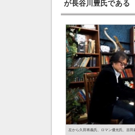
が長谷川豊氏である
左から久田将義氏、ロマン優光氏、吉田