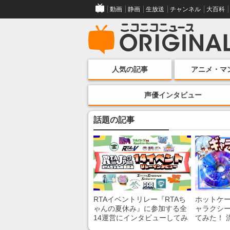
動画
静画
生放送
チャンネル
大百科
人気の記事
アニメ・マ
声優インタビュー
話題の記事
RTAイベントリレー『RTAち
ホットケ
ゃんの夏休み』に参加する全
ャラクシ
14運営にインタビューしてみ
てみた！ 
た！ 「RTA in Japan」のチャ
レンチン