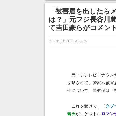
ンネルの貸し出しを利用し8/9
から1週間にわたって開催
「被害届を出したら
は？」元フジ長谷川豊
て吉田豪らがコメン
2017年11月21日 (火) 11:30
元フジテレビアナウンサ
を晒されて、警察へ被害
件について、警察側は「
これを受けて、『
タブ
義氏
が、ゲストに
ロマン