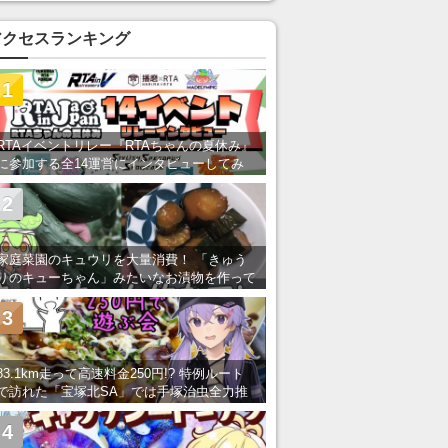
アクセスランキング
1
RTAイベントリレー『RTAちゃんの夏休み』
に参加する全14運営にインタビューしてみ
た！ 「RTA in Japan」のチャンネルの貸し
出しを利用し8/9から1週間にわたって開催
2
家庭菜園のキュウリを大量消費！ 「きゅう
りのキューちゃん」みたいなお漬物を作って
みた
3
83.1km走って高速料金250円!? 特例ルート
で訪れた「宝塚北SA」では手塚治虫全力推
し＆関西グルメが楽しめる！
4