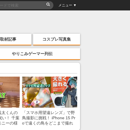
メニュー ▼
取材記事
コスプレ写真集
やりこみゲーマー列伝
風太くんの
「スマホ用望遠レンズ」で野
祝い！ 千葉
鳥撮影に挑戦！ iPhone 15 Pr
モニーの様
oで遠くの鳥をどこまで撮れ
る？