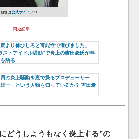
。画像は
公式サイト
より
―関連記事―
当にどうしようもなく炎上する”の