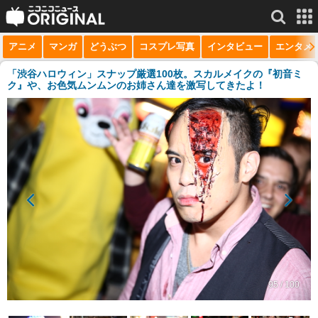
アニメ
マンガ
どうぶつ
コスプレ写真
インタビュー
エンタメ
サービス一覧
もっと見る
niconico
「渋谷ハロウィン」スナップ厳選100枚。スカルメイクの『初音ミ
ク』や、お色気ムンムンのお姉さん達を激写してきたよ！
動画
生放送
ニュース
チャンネル
マンガ
ニコニコQ
95 / 100