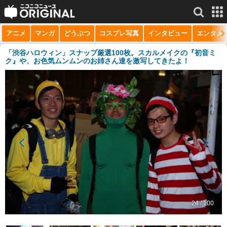
アニメ
マンガ
どうぶつ
コスプレ写真
インタビュー
エンタメ
サービス一覧
もっと見る
niconico
「渋谷ハロウィン」スナップ厳選100枚。スカルメイクの『初音ミ
ク』や、お色気ムンムンのお姉さん達を激写してきたよ！
動画
生放送
ニュース
チャンネル
マンガ
ニコニコQ
24 / 100