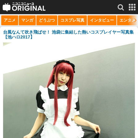
アニメ
マンガ
どうぶつ
コスプレ写真
インタビュー
エンタメ
サービス一覧
もっと見る
niconico
台風なんて吹き飛ばせ！ 池袋に集結した熱いコスプレイヤー写真集
【池ハロ2017】
動画
生放送
ニュース
チャンネル
マンガ
ニコニコQ