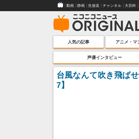
動画
静画
生放送
チャンネル
大百科
人気の記事
アニメ・マ
声優インタビュー
台風なんて吹き飛ばせ
7】