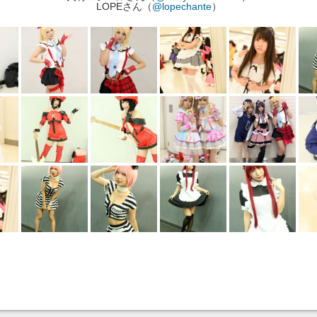
LOPEさん（
@lopechante
）