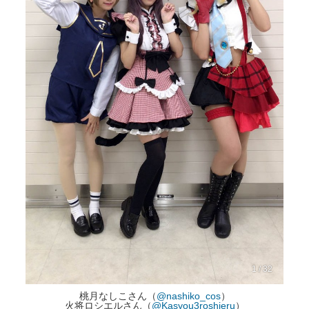
1 / 32
桃月なしこさん（
@nashiko_cos
）
火将ロシエルさん（
@Kasyou3roshieru
）