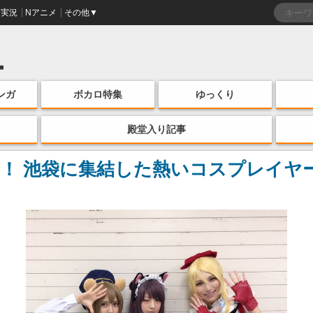
実況
Nアニメ
その他▼
ンガ
ボカロ特集
ゆっくり
殿堂入り記事
！ 池袋に集結した熱いコスプレイヤー写