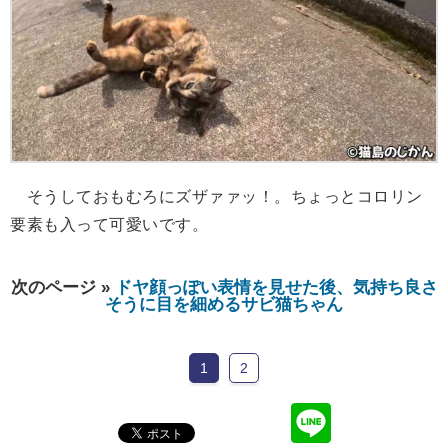
そうしておもむろにズザァァッ！。ちょっとコロリン
要素も入って可愛いです。
次のページ »
ドヤ顔っぽい表情を見せた後、気持ち良さ
そうに目を細めるサビ猫ちゃん
1
2