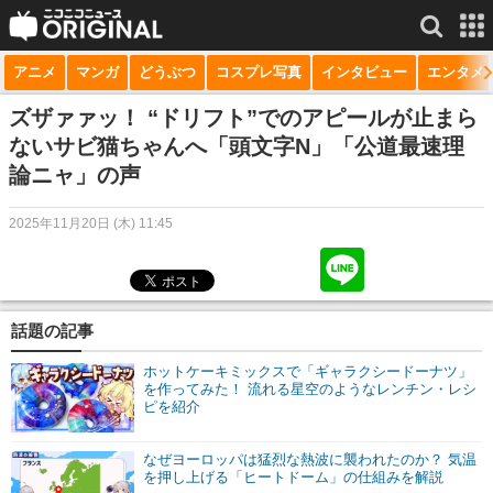
アニメ
マンガ
どうぶつ
コスプレ写真
インタビュー
エンタメ
サービス一覧
もっと見る
niconico
ズザァァッ！ “ドリフト”でのアピールが止まら
ないサビ猫ちゃんへ「頭文字N」「公道最速理
動画
論ニャ」の声
生放送
2025年11月20日 (木) 11:45
ニュース
チャンネル
話題の記事
マンガ
ホットケーキミックスで「ギャラクシードーナツ」
ニコニコQ
を作ってみた！ 流れる星空のようなレンチン・レシ
ピを紹介
なぜヨーロッパは猛烈な熱波に襲われたのか？ 気温
を押し上げる「ヒートドーム」の仕組みを解説