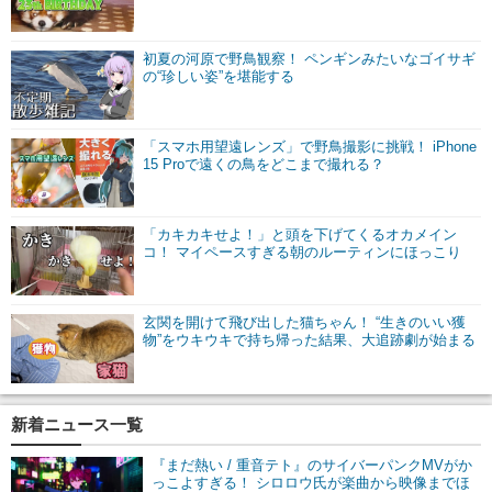
初夏の河原で野鳥観察！ ペンギンみたいなゴイサギ
の“珍しい姿”を堪能する
「スマホ用望遠レンズ」で野鳥撮影に挑戦！ iPhone
15 Proで遠くの鳥をどこまで撮れる？
「カキカキせよ！」と頭を下げてくるオカメイン
コ！ マイペースすぎる朝のルーティンにほっこり
玄関を開けて飛び出した猫ちゃん！ “生きのいい獲
物”をウキウキで持ち帰った結果、大追跡劇が始まる
新着ニュース一覧
『まだ熱い / 重音テト』のサイバーパンクMVがか
っこよすぎる！ シロロウ氏が楽曲から映像までほ