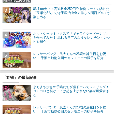
83.1km走って高速料金250円!? 特例ルートで訪れた
3
「宝塚北SA」では手塚治虫全力推し＆関西グルメが
楽しめる！
ホットケーキミックスで「ギャラクシードーナツ」
4
を作ってみた！ 流れる星空のようなレンチン・レシ
ピを紹介
レッサーパンダ・風太くんの23歳の誕生日をお祝
5
い！ 千葉市動物公園のセレモニーの様子を紹介
「動物」の最新記事
よちよち歩きの子猫たちが猫ドームでレスリング！
コロコロと転がっては起き上がれない姿が可愛すぎ
る
レッサーパンダ・風太くんの23歳の誕生日をお祝
い！ 千葉市動物公園のセレモニーの様子を紹介