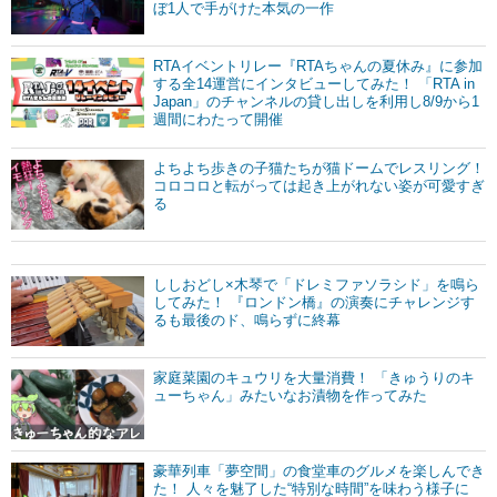
ぼ1人で手がけた本気の一作
RTAイベントリレー『RTAちゃんの夏休み』に参加
する全14運営にインタビューしてみた！ 「RTA in
Japan」のチャンネルの貸し出しを利用し8/9から1
週間にわたって開催
よちよち歩きの子猫たちが猫ドームでレスリング！
コロコロと転がっては起き上がれない姿が可愛すぎ
る
ししおどし×木琴で「ドレミファソラシド」を鳴ら
してみた！ 『ロンドン橋』の演奏にチャレンジす
るも最後のド、鳴らずに終幕
家庭菜園のキュウリを大量消費！ 「きゅうりのキ
ューちゃん」みたいなお漬物を作ってみた
豪華列車「夢空間」の食堂車のグルメを楽しんでき
た！ 人々を魅了した“特別な時間”を味わう様子に