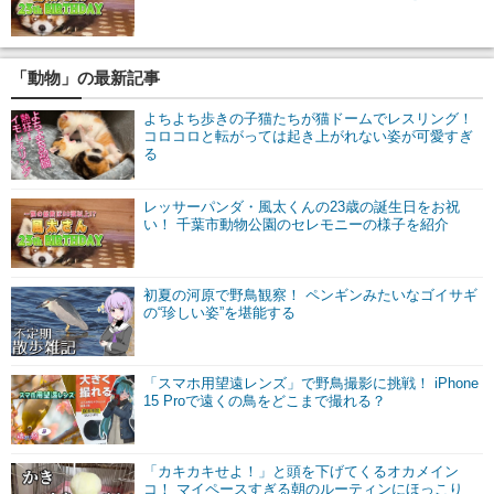
「動物」の最新記事
よちよち歩きの子猫たちが猫ドームでレスリング！
コロコロと転がっては起き上がれない姿が可愛すぎ
る
レッサーパンダ・風太くんの23歳の誕生日をお祝
い！ 千葉市動物公園のセレモニーの様子を紹介
初夏の河原で野鳥観察！ ペンギンみたいなゴイサギ
の“珍しい姿”を堪能する
「スマホ用望遠レンズ」で野鳥撮影に挑戦！ iPhone
15 Proで遠くの鳥をどこまで撮れる？
「カキカキせよ！」と頭を下げてくるオカメイン
コ！ マイペースすぎる朝のルーティンにほっこり