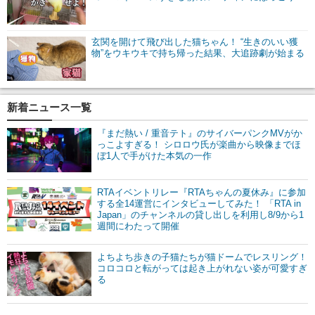
玄関を開けて飛び出した猫ちゃん！ “生きのいい獲
物”をウキウキで持ち帰った結果、大追跡劇が始まる
新着ニュース一覧
『まだ熱い / 重音テト』のサイバーパンクMVがか
っこよすぎる！ シロロウ氏が楽曲から映像までほ
ぼ1人で手がけた本気の一作
RTAイベントリレー『RTAちゃんの夏休み』に参加
する全14運営にインタビューしてみた！ 「RTA in
Japan」のチャンネルの貸し出しを利用し8/9から1
週間にわたって開催
よちよち歩きの子猫たちが猫ドームでレスリング！
コロコロと転がっては起き上がれない姿が可愛すぎ
る