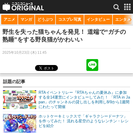
アニメ
マンガ
どうぶつ
コスプレ写真
インタビュー
エンタメ
サービス一覧
もっと見る
niconico
野生を失った猫ちゃんを発見！ 道端で“ガチの
熟睡”をする野良猫がかわいい
動画
2025年10月23日 (木) 11:45
生放送
ニュース
チャンネル
話題の記事
マンガ
RTAイベントリレー『RTAちゃんの夏休み』に参加
する全14運営にインタビューしてみた！ 「RTA in Ja
pan」のチャンネルの貸し出しを利用し8/9から1週間
ニコニコQ
にわたって開催
ホットケーキミックスで「ギャラクシードーナツ」
を作ってみた！ 流れる星空のようなレンチン・レシ
ピを紹介