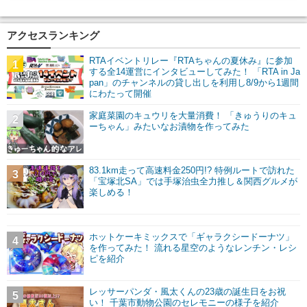
アクセスランキング
RTAイベントリレー『RTAちゃんの夏休み』に参加
1
する全14運営にインタビューしてみた！ 「RTA in Ja
pan」のチャンネルの貸し出しを利用し8/9から1週間
にわたって開催
家庭菜園のキュウリを大量消費！ 「きゅうりのキュ
2
ーちゃん」みたいなお漬物を作ってみた
83.1km走って高速料金250円!? 特例ルートで訪れた
3
「宝塚北SA」では手塚治虫全力推し＆関西グルメが
楽しめる！
ホットケーキミックスで「ギャラクシードーナツ」
4
を作ってみた！ 流れる星空のようなレンチン・レシ
ピを紹介
レッサーパンダ・風太くんの23歳の誕生日をお祝
5
い！ 千葉市動物公園のセレモニーの様子を紹介