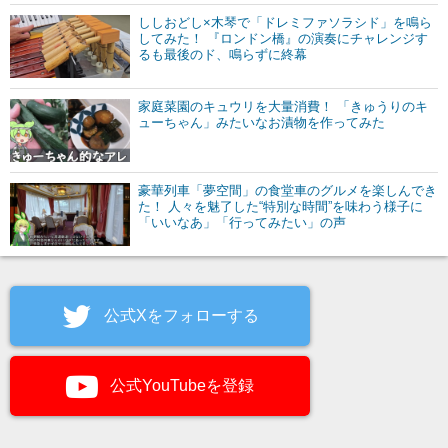
ししおどし×木琴で「ドレミファソラシド」を鳴ら
してみた！ 『ロンドン橋』の演奏にチャレンジす
るも最後のド、鳴らずに終幕
家庭菜園のキュウリを大量消費！ 「きゅうりのキ
ューちゃん」みたいなお漬物を作ってみた
豪華列車「夢空間」の食堂車のグルメを楽しんでき
た！ 人々を魅了した“特別な時間”を味わう様子に
「いいなあ」「行ってみたい」の声
公式Xをフォローする
公式YouTubeを登録