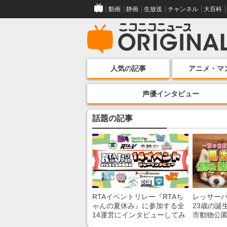
動画
静画
生放送
チャンネル
大百科
人気の記事
アニメ・マ
声優インタビュー
話題の記事
RTAイベントリレー『RTAち
レッサー
ゃんの夏休み』に参加する全
23歳の誕
14運営にインタビューしてみ
市動物公
た！ 「RTA in Japan」のチャ
子を紹介