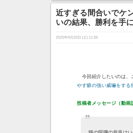
ンネルの貸し出しを利用し8/9
から1週間にわたって開催
近すぎる間合いでケン
いの結果、勝利を手
2025年9月20日 (土) 11:00
今回紹介したいのは、
やす癖の強い威嚇をする
投稿者メッセージ（動画
猫の喧嘩の前兆はい