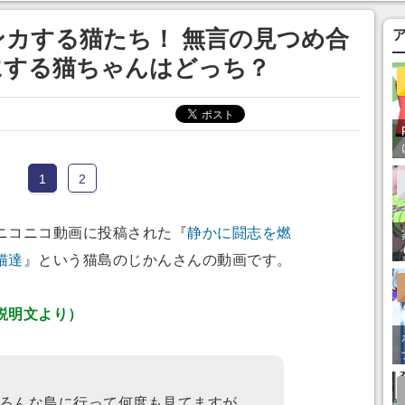
あ」「行ってみた
カする猫たち！ 無言の見つめ合
にする猫ちゃんはどっち？
1
2
ニコニコ動画に投稿された『
静かに闘志を燃
猫達
』という猫島のじかんさんの動画です。
説明文より）
ろんな島に行って何度も見てますが、