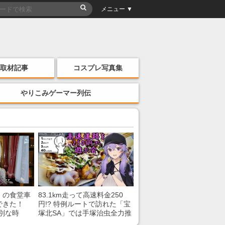
メニュー ▼
取材記事
コスプレ写真集
やりこみゲーマー列伝
」の食堂車
83.1km走って高速料金250
できた！
円!? 特例ルートで訪れた「宝
別な時
塚北SA」では手塚治虫全力推
「いいな
し＆関西グルメが楽しめる！