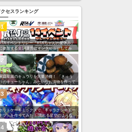
い」の声
アクセスランキング
1
RTAイベントリレー『RTAちゃんの夏休み』
に参加する全14運営にインタビューしてみ
た！ 「RTA in Japan」のチャンネルの貸し
出しを利用し8/9から1週間にわたって開催
2
家庭菜園のキュウリを大量消費！ 「きゅう
りのキューちゃん」みたいなお漬物を作って
みた
3
ホットケーキミックスで「ギャラクシードー
ナツ」を作ってみた！ 流れる星空のような
レンチン・レシピを紹介
4