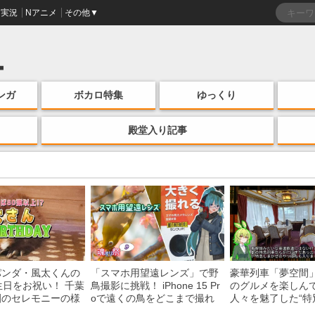
実況
Nアニメ
その他▼
ンガ
ボカロ特集
ゆっくり
殿堂入り記事
パンダ・風太くんの
「スマホ用望遠レンズ」で野
豪華列車「夢空間
生日をお祝い！ 千葉
鳥撮影に挑戦！ iPhone 15 Pr
のグルメを楽しん
園のセレモニーの様
oで遠くの鳥をどこまで撮れ
人々を魅了した“特
る？
間”を味わう様子に