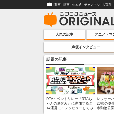
動画
静画
生放送
チャンネル
大百科
人気の記事
アニメ・マ
声優インタビュー
話題の記事
RTAイベントリレー『RTAち
レッサー
ゃんの夏休み』に参加する全
23歳の誕
14運営にインタビューしてみ
市動物公
た！ 「RTA in Japan」のチャ
子を紹介