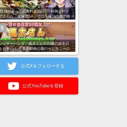
83.1km走って高速料金250円!? 特例ルート
で訪れた「宝塚北SA」では手塚治虫全力推
し＆関西グルメが楽しめる！
5
レッサーパンダ・風太くんの23歳の誕生日
をお祝い！ 千葉市動物公園のセレモニーの
様子を紹介
公式Xをフォローする
公式YouTubeを登録