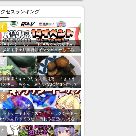
い」の声
アクセスランキング
1
RTAイベントリレー『RTAちゃんの夏休み』
に参加する全14運営にインタビューしてみ
た！ 「RTA in Japan」のチャンネルの貸し
出しを利用し8/9から1週間にわたって開催
2
家庭菜園のキュウリを大量消費！ 「きゅう
りのキューちゃん」みたいなお漬物を作って
みた
3
ホットケーキミックスで「ギャラクシードー
ナツ」を作ってみた！ 流れる星空のような
レンチン・レシピを紹介
4