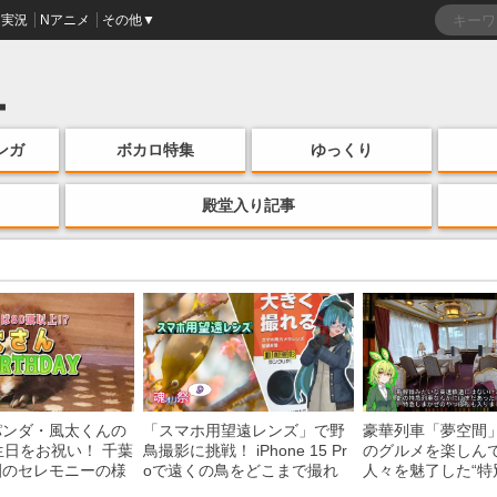
実況
Nアニメ
その他▼
ンガ
ボカロ特集
ゆっくり
殿堂入り記事
パンダ・風太くんの
「スマホ用望遠レンズ」で野
豪華列車「夢空間
生日をお祝い！ 千葉
鳥撮影に挑戦！ iPhone 15 Pr
のグルメを楽しん
園のセレモニーの様
oで遠くの鳥をどこまで撮れ
人々を魅了した“特
る？
間”を味わう様子に