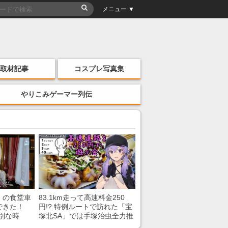
メニュー ▼
取材記事
コスプレ写真集
やりこみゲーマー列伝
」の食堂車
83.1km走って高速料金250
できた！
円!? 特例ルートで訪れた「宝
別な時
塚北SA」では手塚治虫全力推
「いいな
し＆関西グルメが楽しめる！