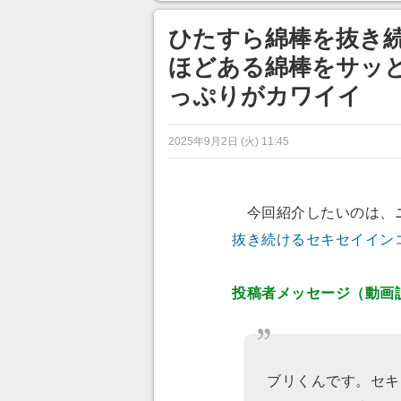
ンネルの貸し出しを利用し8/9
から1週間にわたって開催
ひたすら綿棒を抜き続
ほどある綿棒をサッ
っぷりがカワイイ
2025年9月2日 (火) 11:45
今回紹介したいのは、
抜き続けるセキセイイン
投稿者メッセージ（動画
ブリくんです。セキ