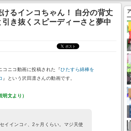
あ」「行ってみた
けるインコちゃん！ 自分の背丈
と引き抜くスピーディーさと夢中
ニコニコ動画に投稿された『
ひたすら綿棒を
コ
』という沢田凛さんの動画です。
説明文より）
セイインコ♂、2ヶ月くらい。マジ天使