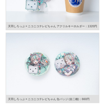
天羽しろっぷ × ニコニコテレビちゃん アクリルキーホルダー：1320円
天羽しろっぷ × ニコニコテレビちゃん 缶バッジ (全二種)：660円