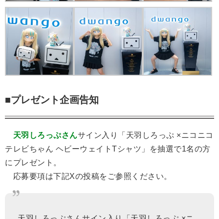
■プレゼント企画告知
天羽しろっぷさん
サイン入り「天羽しろっぷ ×ニコニコ
テレビちゃん ヘビーウェイトTシャツ」を抽選で1名の方
にプレゼント。
応募要項は下記Xの投稿をご参照ください。
天羽しろっぷさんサイン入り「天羽しろっぷ ×ニ