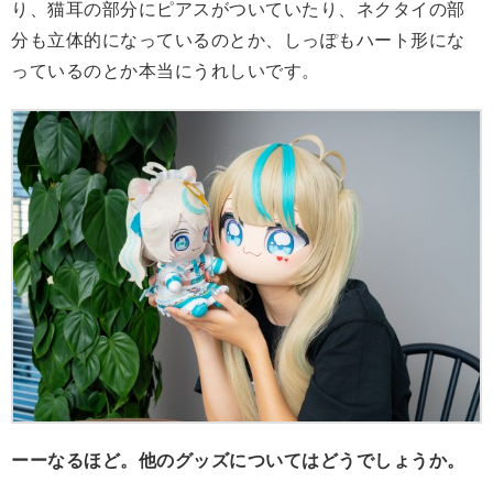
り、猫耳の部分にピアスがついていたり、ネクタイの部
分も立体的になっているのとか、しっぽもハート形にな
っているのとか本当にうれしいです。
ーーなるほど。他のグッズについてはどうでしょうか。