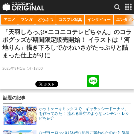
アニメ
マンガ
どうぶつ
コスプレ写真
インタビュー
エンタメ
サービス一覧
もっと見る
niconico
「天羽しろっぷ×ニコニコテレビちゃん」のコラ
ボグッズが期間限定販売開始！ イラストは「河
動画
地りん」描き下ろしでかわいさがたっぷりと詰
まった仕上がりに
生放送
ニュース
2025年9月1日 (月) 18:00
チャンネル
マンガ
話題の記事
ニコニコQ
ホットケーキミックスで「ギャラクシードーナツ」
を作ってみた！ 流れる星空のようなレンチン・レシ
ピを紹介
なぜヨーロッパは猛烈な熱波に襲われたのか？ 気温