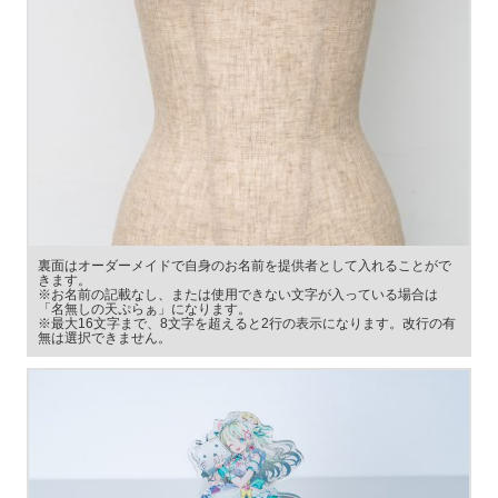
裏面はオーダーメイドで自身のお名前を提供者として入れることがで
きます。
※お名前の記載なし、または使用できない文字が入っている場合は
「名無しの天ぷらぁ」になります。
※最大16文字まで、8文字を超えると2行の表示になります。改行の有
無は選択できません。