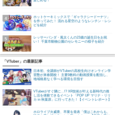
楽しめる！
ホットケーキミックスで「ギャラクシードーナツ」
4
を作ってみた！ 流れる星空のようなレンチン・レシ
ピを紹介
レッサーパンダ・風太くんの23歳の誕生日をお祝
5
い！ 千葉市動物公園のセレモニーの様子を紹介
「VTuber」の最新記事
日本初、全講師がVTuberの高校生向けオンライン学
習塾が来春開校！ 主要9教科の動画授業を配信し、
地域格差なく学べる環境を目指す
VTuberがすぐ隣に…!? XR技術が叶える新時代の推
し活を体験できるイベント「POP UP マリナ・リリ
カ in 秋葉原」に行ってきた！【イベントレポート】
ホロライブ火威青、卒業を発表「僕はこれからも、