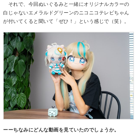
それで、今回ぬいぐるみと一緒にオリジナルカラーの
白じゃないエメラルドグリーンのニコニコテレビちゃん
が付いてくると聞いて「ぜひ！」という感じで（笑）。
ーーちなみにどんな動画を見ていたのでしょうか。