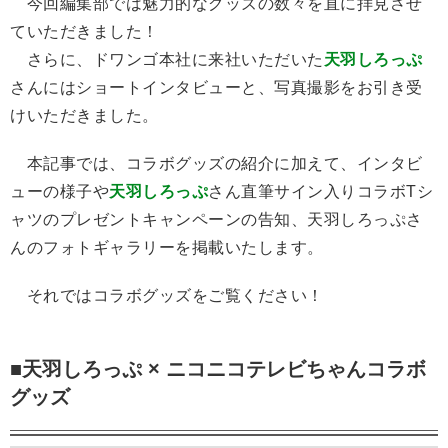
今回編集部では魅力的なグッズの数々を直に拝見させ
ていただきました！
さらに、ドワンゴ本社に来社いただいた
天羽しろっぷ
さんにはショートインタビューと、写真撮影をお引き受
けいただきました。
本記事では、コラボグッズの紹介に加えて、インタビ
ューの様子や
天羽しろっぷ
さん直筆サイン入りコラボTシ
ャツのプレゼントキャンペーンの告知、天羽しろっぷさ
んのフォトギャラリーを掲載いたします。
それではコラボグッズをご覧ください！
■天羽しろっぷ × ニコニコテレビちゃんコラボ
グッズ