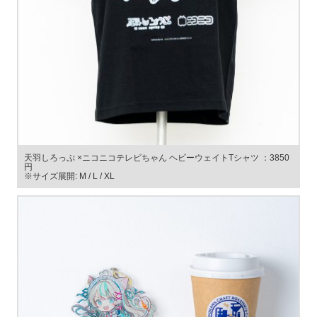
天羽しろっぷ ×ニコニコテレビちゃん ヘビーウェイトTシャツ ：3850
円
※サイズ展開: M / L / XL