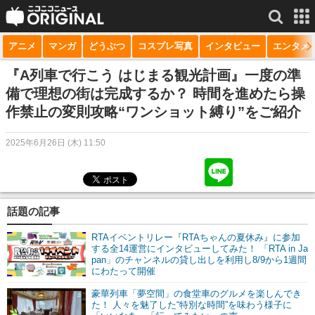
アニメ
マンガ
どうぶつ
コスプレ写真
インタビュー
エンタメ
サービス一覧
もっと見る
niconico
『A列車で行こう はじまる観光計画』一度の準
備で理想の街は完成するか？ 時間を進めたら操
動画
作禁止の変則攻略“ワンショット縛り”をご紹介
生放送
2025年6月26日 (木) 11:50
ニュース
チャンネル
話題の記事
マンガ
RTAイベントリレー『RTAちゃんの夏休み』に参加
ニコニコQ
する全14運営にインタビューしてみた！ 「RTA in Ja
pan」のチャンネルの貸し出しを利用し8/9から1週間
にわたって開催
豪華列車「夢空間」の食堂車のグルメを楽しんでき
た！ 人々を魅了した“特別な時間”を味わう様子に