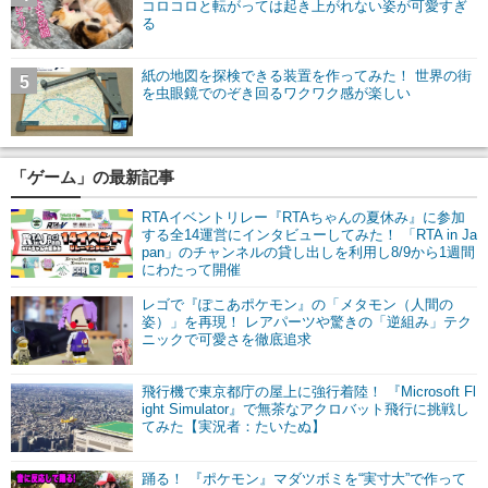
コロコロと転がっては起き上がれない姿が可愛すぎ
る
紙の地図を探検できる装置を作ってみた！ 世界の街
5
を虫眼鏡でのぞき回るワクワク感が楽しい
「ゲーム」の最新記事
RTAイベントリレー『RTAちゃんの夏休み』に参加
する全14運営にインタビューしてみた！ 「RTA in Ja
pan」のチャンネルの貸し出しを利用し8/9から1週間
にわたって開催
レゴで『ぽこあポケモン』の「メタモン（人間の
姿）」を再現！ レアパーツや驚きの「逆組み」テク
ニックで可愛さを徹底追求
飛行機で東京都庁の屋上に強行着陸！ 『Microsoft Fl
ight Simulator』で無茶なアクロバット飛行に挑戦し
てみた【実況者：たいたぬ】
踊る！ 『ポケモン』マダツボミを“実寸大”で作って