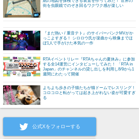
紙の地図を探検できる装置を作ってみた！ 世界の
街を虫眼鏡でのぞき回るワクワク感が楽しい
『まだ熱い / 重音テト』のサイバーパンクMVがか
っこよすぎる！ シロロウ氏が楽曲から映像までほ
ぼ1人で手がけた本気の一作
RTAイベントリレー『RTAちゃんの夏休み』に参加
する全14運営にインタビューしてみた！ 「RTA in
Japan」のチャンネルの貸し出しを利用し8/9から1
週間にわたって開催
よちよち歩きの子猫たちが猫ドームでレスリング！
コロコロと転がっては起き上がれない姿が可愛すぎ
る
公式Xをフォローする