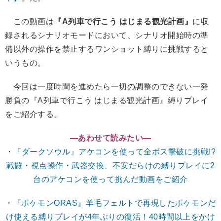
この動画は
『A列車で行こう はじまる観光計画』
に収
録されるシナリオモードにおいて、シナリオ開始時の準
備以外の操作を禁止するワンショット縛りに挑戦すると
いうもの。
今回は一度時間を進めたら一切の調整のできない一発
勝負の『A列車で行こう はじまる観光計画』縛りプレイ
をご紹介する。
―あわせて読みたい―
・
『ダークソウル』アケコンを使って全ボス撃破に挑戦!?
戦闘・視点操作・武器交換、不安だらけの縛りプレイに2
台のアケコンを使って挑んだ動画をご紹介
・
『ポケモンORAS』羊毛フェルトで再現したポケモンだ
け使える縛りプレイが4年ぶりの復活！40時間以上をかけ