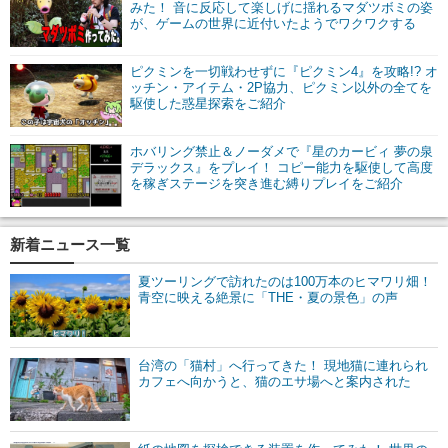
みた！ 音に反応して楽しげに揺れるマダツボミの姿
が、ゲームの世界に近付いたようでワクワクする
ピクミンを一切戦わせずに『ピクミン4』を攻略!? オ
ッチン・アイテム・2P協力、ピクミン以外の全てを
駆使した惑星探索をご紹介
ホバリング禁止＆ノーダメで『星のカービィ 夢の泉
デラックス』をプレイ！ コピー能力を駆使して高度
を稼ぎステージを突き進む縛りプレイをご紹介
新着ニュース一覧
夏ツーリングで訪れたのは100万本のヒマワリ畑！
青空に映える絶景に「THE・夏の景色」の声
台湾の「猫村」へ行ってきた！ 現地猫に連れられ
カフェへ向かうと、猫のエサ場へと案内された