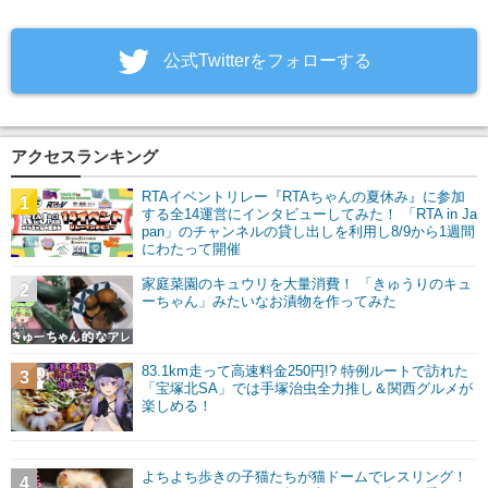
‎公式Twitterをフォローする
アクセスランキング
RTAイベントリレー『RTAちゃんの夏休み』に参加
1
する全14運営にインタビューしてみた！ 「RTA in Ja
pan」のチャンネルの貸し出しを利用し8/9から1週間
にわたって開催
家庭菜園のキュウリを大量消費！ 「きゅうりのキュ
2
ーちゃん」みたいなお漬物を作ってみた
83.1km走って高速料金250円!? 特例ルートで訪れた
3
「宝塚北SA」では手塚治虫全力推し＆関西グルメが
楽しめる！
よちよち歩きの子猫たちが猫ドームでレスリング！
4