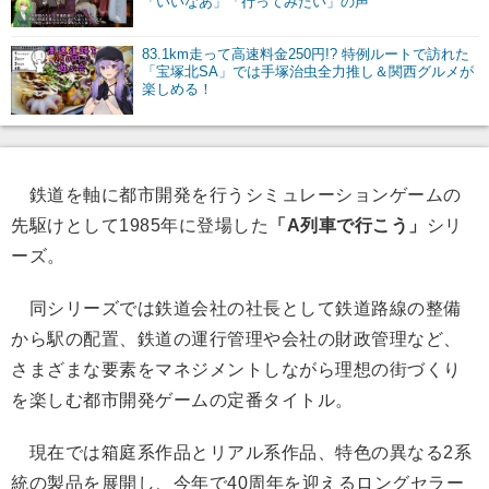
「いいなあ」「行ってみたい」の声
83.1km走って高速料金250円!? 特例ルートで訪れた
「宝塚北SA」では手塚治虫全力推し＆関西グルメが
楽しめる！
鉄道を軸に都市開発を行うシミュレーションゲームの
先駆けとして1985年に登場した
「A列車で行こう」
シリ
ーズ。
同シリーズでは鉄道会社の社長として鉄道路線の整備
から駅の配置、鉄道の運行管理や会社の財政管理など、
さまざまな要素をマネジメントしながら理想の街づくり
を楽しむ都市開発ゲームの定番タイトル。
現在では箱庭系作品とリアル系作品、特色の異なる2系
統の製品を展開し、今年で40周年を迎えるロングセラー