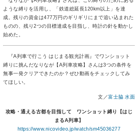
なりなが【A列車攻略】さんは、この縛りのためにある
ような縛りを活用し、「鉄道総延長120km以上」を達
成。残りの資金は477万円のギリギリにまで追い込まれた
ものの、残り2つの目標達成を目指し、時計の針を動かし
始めた。
『A列車で行こう はじまる観光計画』でワンショット
縛りに挑んだなりなが【A列車攻略】さんは3つの条件を
無事一発クリアできたのか？ぜひ動画をチェックしてみ
てほしい。
文／
富士脇 水面
攻略・通える古都を目指して ワンショット縛り【はじ
まるA列車】
https://www.nicovideo.jp/watch/sm45036277