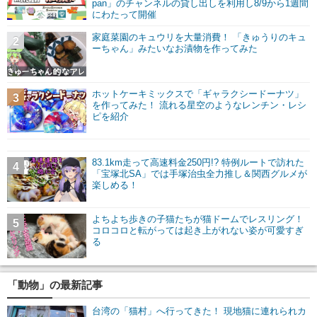
pan」のチャンネルの貸し出しを利用し8/9から1週間
にわたって開催
家庭菜園のキュウリを大量消費！ 「きゅうりのキュ
2
ーちゃん」みたいなお漬物を作ってみた
ホットケーキミックスで「ギャラクシードーナツ」
3
を作ってみた！ 流れる星空のようなレンチン・レシ
ピを紹介
83.1km走って高速料金250円!? 特例ルートで訪れた
4
「宝塚北SA」では手塚治虫全力推し＆関西グルメが
楽しめる！
よちよち歩きの子猫たちが猫ドームでレスリング！
5
コロコロと転がっては起き上がれない姿が可愛すぎ
る
「動物」の最新記事
台湾の「猫村」へ行ってきた！ 現地猫に連れられカ