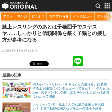
アニメ
マンガ
どうぶつ
コスプレ写真
インタビュー
エンタメ
サービス一覧
もっと見る
niconico
膝上レスリングのあとは子猫団子でスヤス
ヤ……しっかりと信頼関係を築く子猫との接し
動画
方が参考になる
生放送
2025年5月13日 (火) 11:45
ニュース
チャンネル
話題の記事
マンガ
RTAイベントリレー『RTAちゃんの夏休み』に参加
ニコニコQ
する全14運営にインタビューしてみた！ 「RTA in Ja
pan」のチャンネルの貸し出しを利用し8/9から1週間
にわたって開催
レッサーパンダ・風太くんの23歳の誕生日をお祝
い！ 千葉市動物公園のセレモニーの様子を紹介