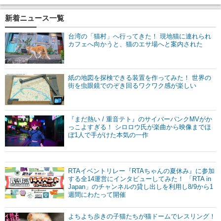
新着ニュース一覧
台湾の「猫村」へ行ってきた！ 現地猫に連れられ
カフェへ向かうと、猫のエサ場へと案内された
紙の地図を探検できる装置を作ってみた！ 世界の
街を虫眼鏡でのぞき回るワクワク感が楽しい
『まだ熱い / 重音テト』のサイバーパンクMVがか
っこよすぎる！ シロロウ氏が楽曲から映像までほ
ぼ1人で手がけた本気の一作
RTAイベントリレー『RTAちゃんの夏休み』に参加
する全14運営にインタビューしてみた！ 「RTA in
Japan」のチャンネルの貸し出しを利用し8/9から1
週間にわたって開催
よちよち歩きの子猫たちが猫ドームでレスリング！