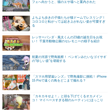
フェへ向かうと、猫のエサ場へと案内された
よちよち歩きの子猫たちが猫ドームでレスリング！
コロコロと転がっては起き上がれない姿が可愛すぎ
る
レッサーパンダ・風太くんの23歳の誕生日をお祝
い！ 千葉市動物公園のセレモニーの様子を紹介
初夏の河原で野鳥観察！ ペンギンみたいなゴイサギ
の“珍しい姿”を堪能する
「スマホ用望遠レンズ」で野鳥撮影に挑戦！ iPhone
15 Proで遠くの鳥をどこまで撮れる？
「カキカキせよ！」と頭を下げてくるオカメイン
コ！ マイペースすぎる朝のルーティンにほっこり