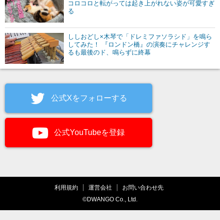
コロコロと転がっては起き上がれない姿が可愛すぎ
る
ししおどし×木琴で「ドレミファソラシド」を鳴ら
してみた！ 『ロンドン橋』の演奏にチャレンジす
るも最後のド、鳴らずに終幕
公式Xをフォローする
公式YouTubeを登録
利用規約
運営会社
お問い合わせ先
©DWANGO Co., Ltd.