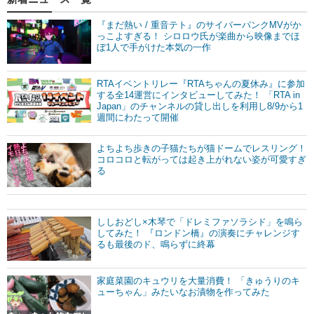
『まだ熱い / 重音テト』のサイバーパンクMVがか
っこよすぎる！ シロロウ氏が楽曲から映像までほ
ぼ1人で手がけた本気の一作
RTAイベントリレー『RTAちゃんの夏休み』に参加
する全14運営にインタビューしてみた！ 「RTA in
Japan」のチャンネルの貸し出しを利用し8/9から1
週間にわたって開催
よちよち歩きの子猫たちが猫ドームでレスリング！
コロコロと転がっては起き上がれない姿が可愛すぎ
る
ししおどし×木琴で「ドレミファソラシド」を鳴ら
してみた！ 『ロンドン橋』の演奏にチャレンジす
るも最後のド、鳴らずに終幕
家庭菜園のキュウリを大量消費！ 「きゅうりのキ
ューちゃん」みたいなお漬物を作ってみた