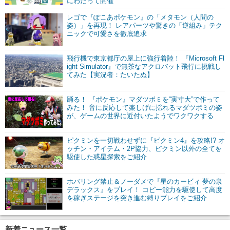
にわたって開催
レゴで『ぽこあポケモン』の「メタモン（人間の
姿）」を再現！ レアパーツや驚きの「逆組み」テク
ニックで可愛さを徹底追求
飛行機で東京都庁の屋上に強行着陸！ 『Microsoft Fl
ight Simulator』で無茶なアクロバット飛行に挑戦し
てみた【実況者：たいたぬ】
踊る！ 『ポケモン』マダツボミを“実寸大”で作って
みた！ 音に反応して楽しげに揺れるマダツボミの姿
が、ゲームの世界に近付いたようでワクワクする
ピクミンを一切戦わせずに『ピクミン4』を攻略!? オ
ッチン・アイテム・2P協力、ピクミン以外の全てを
駆使した惑星探索をご紹介
ホバリング禁止＆ノーダメで『星のカービィ 夢の泉
デラックス』をプレイ！ コピー能力を駆使して高度
を稼ぎステージを突き進む縛りプレイをご紹介
新着ニュース一覧