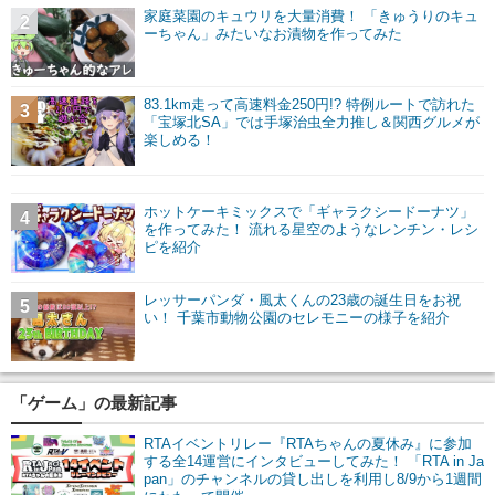
家庭菜園のキュウリを大量消費！ 「きゅうりのキュ
2
ーちゃん」みたいなお漬物を作ってみた
83.1km走って高速料金250円!? 特例ルートで訪れた
3
「宝塚北SA」では手塚治虫全力推し＆関西グルメが
楽しめる！
ホットケーキミックスで「ギャラクシードーナツ」
4
を作ってみた！ 流れる星空のようなレンチン・レシ
ピを紹介
レッサーパンダ・風太くんの23歳の誕生日をお祝
5
い！ 千葉市動物公園のセレモニーの様子を紹介
「ゲーム」の最新記事
RTAイベントリレー『RTAちゃんの夏休み』に参加
する全14運営にインタビューしてみた！ 「RTA in Ja
pan」のチャンネルの貸し出しを利用し8/9から1週間