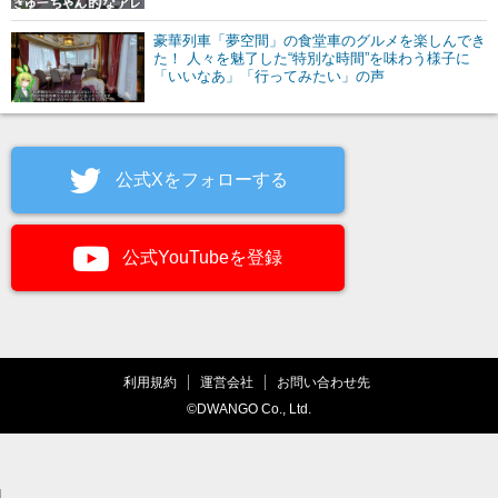
豪華列車「夢空間」の食堂車のグルメを楽しんでき
た！ 人々を魅了した“特別な時間”を味わう様子に
「いいなあ」「行ってみたい」の声
公式Xをフォローする
公式YouTubeを登録
利用規約
運営会社
お問い合わせ先
©DWANGO Co., Ltd.