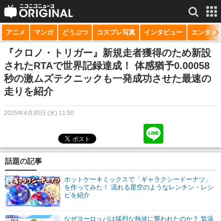
アニメ
マンガ
どうぶつ
コスプレ写真
インタビュー
エンタメ
サービス一覧
もっと見る
niconico
『クロノ・トリガー』新規走者獲得のため新設
されたRTAで世界記録達成！ 体感猶予0.00058
動画
秒の激ムズテクニックも一発成功させた最速の
走りを紹介
生放送
ニュース
2025年4月30日 (水) 11:50
チャンネル
マンガ
話題の記事
ニコニコQ
ホットケーキミックスで「ギャラクシードーナツ」
を作ってみた！ 流れる星空のようなレンチン・レシ
ピを紹介
なぜヨーロッパは猛烈な熱波に襲われたのか？ 気温