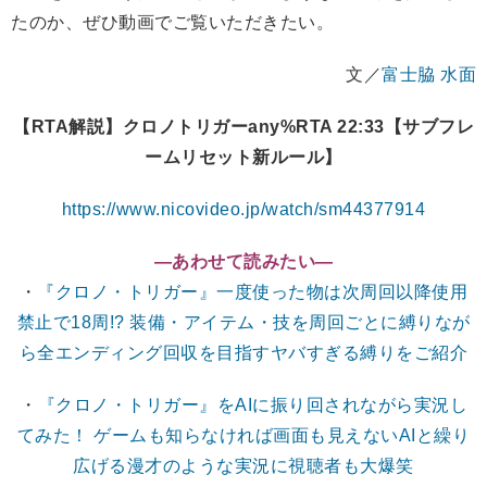
たのか、ぜひ動画でご覧いただきたい。
文／
富士脇 水面
【RTA解説】クロノトリガーany%RTA 22:33【サブフレ
ームリセット新ルール】
https://www.nicovideo.jp/watch/sm44377914
―あわせて読みたい―
・
『クロノ・トリガー』一度使った物は次周回以降使用
禁止で18周!? 装備・アイテム・技を周回ごとに縛りなが
ら全エンディング回収を目指すヤバすぎる縛りをご紹介
・
『クロノ・トリガー』をAIに振り回されながら実況し
てみた！ ゲームも知らなければ画面も見えないAIと繰り
広げる漫才のような実況に視聴者も大爆笑