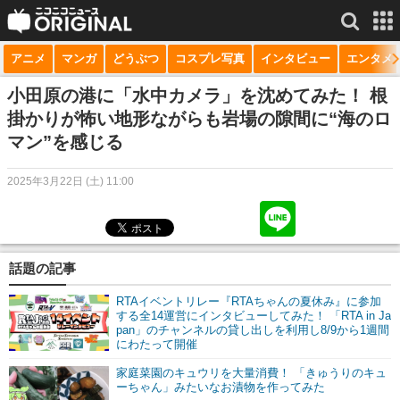
アニメ
マンガ
どうぶつ
コスプレ写真
インタビュー
エンタメ
サービス一覧
もっと見る
niconico
小田原の港に「水中カメラ」を沈めてみた！ 根
掛かりが怖い地形ながらも岩場の隙間に“海のロ
動画
マン”を感じる
生放送
2025年3月22日 (土) 11:00
ニュース
チャンネル
話題の記事
マンガ
RTAイベントリレー『RTAちゃんの夏休み』に参加
ニコニコQ
する全14運営にインタビューしてみた！ 「RTA in Ja
pan」のチャンネルの貸し出しを利用し8/9から1週間
にわたって開催
家庭菜園のキュウリを大量消費！ 「きゅうりのキュ
ーちゃん」みたいなお漬物を作ってみた