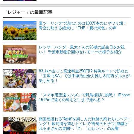
「レジャー」の最新記事
夏ツーリングで訪れたのは100万本のヒマワリ畑！
青空に映える絶景に「THE・夏の景色」の声
レッサーパンダ・風太くんの23歳の誕生日をお祝
い！ 千葉市動物公園のセレモニーの様子を紹介
83.1km走って高速料金250円!? 特例ルートで訪れた
「宝塚北SA」では手塚治虫全力推し＆関西グルメが
楽しめる！
「スマホ用望遠レンズ」で野鳥撮影に挑戦！ iPhone
15 Proで遠くの鳥をどこまで撮れる？
南国感溢れる“熱海”を楽しんだ旅路の終わりにハプニ
ング！ 駿河湾を望むトイレで“野鳥のヒナ”に威嚇さ
れるまさかの展開へ「⁉」「かわいい」の反響