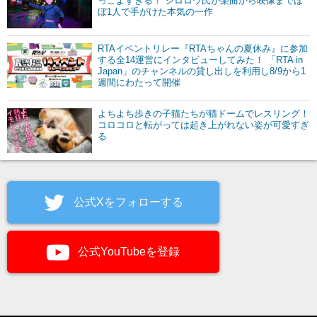
っこよすぎる！ シロロウ氏が楽曲から映像までほ
ぼ1人で手がけた本気の一作
RTAイベントリレー『RTAちゃんの夏休み』に参加
する全14運営にインタビューしてみた！ 「RTA in
Japan」のチャンネルの貸し出しを利用し8/9から1
週間にわたって開催
よちよち歩きの子猫たちが猫ドームでレスリング！
コロコロと転がっては起き上がれない姿が可愛すぎ
る
公式Xをフォローする
公式YouTubeを登録