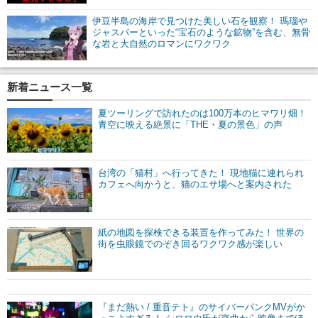
伊豆半島の海岸で見つけた美しい石を観察！ 瑪瑙や
ジャスパーといった“宝石のような鉱物”を含む、無骨
な岩と大自然のロマンにワクワク
新着ニュース一覧
夏ツーリングで訪れたのは100万本のヒマワリ畑！
青空に映える絶景に「THE・夏の景色」の声
台湾の「猫村」へ行ってきた！ 現地猫に連れられ
カフェへ向かうと、猫のエサ場へと案内された
紙の地図を探検できる装置を作ってみた！ 世界の
街を虫眼鏡でのぞき回るワクワク感が楽しい
『まだ熱い / 重音テト』のサイバーパンクMVがか