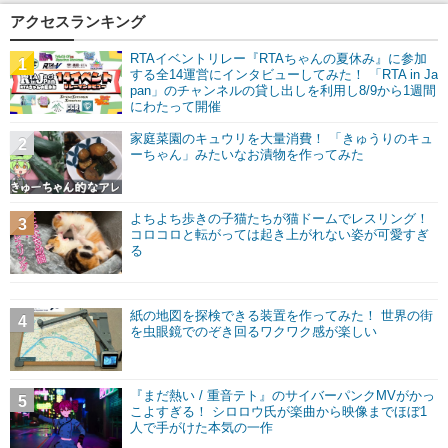
アクセスランキング
RTAイベントリレー『RTAちゃんの夏休み』に参加
1
する全14運営にインタビューしてみた！ 「RTA in Ja
pan」のチャンネルの貸し出しを利用し8/9から1週間
にわたって開催
家庭菜園のキュウリを大量消費！ 「きゅうりのキュ
2
ーちゃん」みたいなお漬物を作ってみた
よちよち歩きの子猫たちが猫ドームでレスリング！
3
コロコロと転がっては起き上がれない姿が可愛すぎ
る
紙の地図を探検できる装置を作ってみた！ 世界の街
4
を虫眼鏡でのぞき回るワクワク感が楽しい
『まだ熱い / 重音テト』のサイバーパンクMVがかっ
5
こよすぎる！ シロロウ氏が楽曲から映像までほぼ1
人で手がけた本気の一作