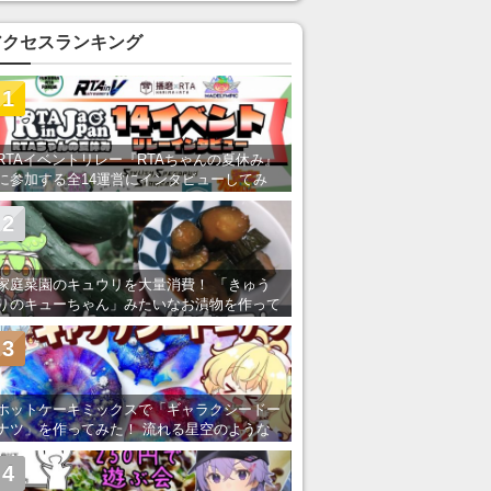
い」の声
アクセスランキング
1
RTAイベントリレー『RTAちゃんの夏休み』
に参加する全14運営にインタビューしてみ
た！ 「RTA in Japan」のチャンネルの貸し
出しを利用し8/9から1週間にわたって開催
2
家庭菜園のキュウリを大量消費！ 「きゅう
りのキューちゃん」みたいなお漬物を作って
みた
3
ホットケーキミックスで「ギャラクシードー
ナツ」を作ってみた！ 流れる星空のような
レンチン・レシピを紹介
4