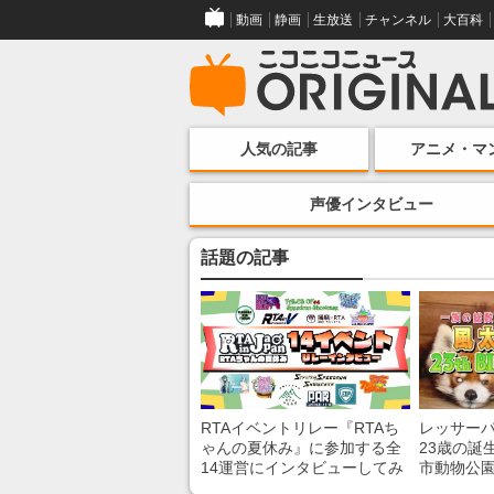
動画
静画
生放送
チャンネル
大百科
人気の記事
アニメ・マ
声優インタビュー
話題の記事
RTAイベントリレー『RTAち
レッサー
ゃんの夏休み』に参加する全
23歳の誕
14運営にインタビューしてみ
市動物公
た！ 「RTA in Japan」のチャ
子を紹介