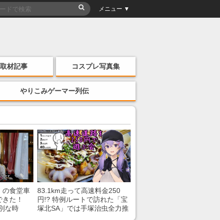
メニュー ▼
取材記事
コスプレ写真集
やりこみゲーマー列伝
」の食堂車
83.1km走って高速料金250
できた！
円!? 特例ルートで訪れた「宝
別な時
塚北SA」では手塚治虫全力推
「いいな
し＆関西グルメが楽しめる！