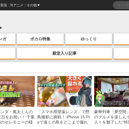
実況
Nアニメ
その他▼
ンガ
ボカロ特集
ゆっくり
殿堂入り記事
パンダ・風太くんの
「スマホ用望遠レンズ」で野
豪華列車「夢空間
生日をお祝い！ 千葉
鳥撮影に挑戦！ iPhone 15 Pr
のグルメを楽しん
園のセレモニーの様
oで遠くの鳥をどこまで撮れ
人々を魅了した“特
る？
間”を味わう様子に