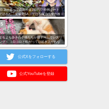
83.1km走って高速料金250円!? 特例ルート
で訪れた「宝塚北SA」では手塚治虫全力推
し＆関西グルメが楽しめる！
5
よちよち歩きの子猫たちが猫ドームでレスリ
ング！ コロコロと転がっては起き上がれな
い姿が可愛すぎる
公式Xをフォローする
公式YouTubeを登録