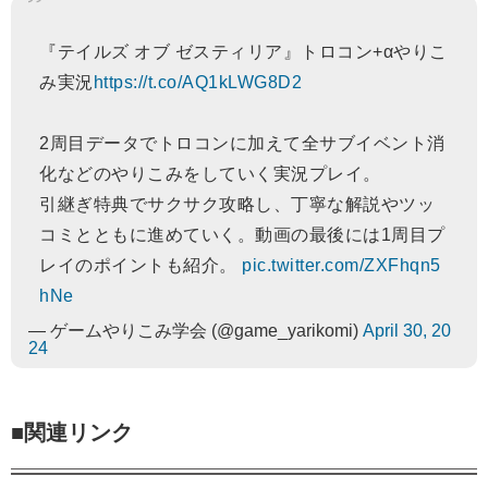
『テイルズ オブ ゼスティリア』トロコン+αやりこ
み実況
https://t.co/AQ1kLWG8D2
2周目データでトロコンに加えて全サブイベント消
化などのやりこみをしていく実況プレイ。
引継ぎ特典でサクサク攻略し、丁寧な解説やツッ
コミとともに進めていく。動画の最後には1周目プ
レイのポイントも紹介。
pic.twitter.com/ZXFhqn5
hNe
— ゲームやりこみ学会 (@game_yarikomi)
April 30, 20
24
■関連リンク