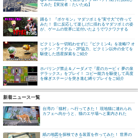
てみた【実況者：たいたぬ】
踊る！ 『ポケモン』マダツボミを“実寸大”で作って
みた！ 音に反応して楽しげに揺れるマダツボミの姿
が、ゲームの世界に近付いたようでワクワクする
ピクミンを一切戦わせずに『ピクミン4』を攻略!? オ
ッチン・アイテム・2P協力、ピクミン以外の全てを
駆使した惑星探索をご紹介
ホバリング禁止＆ノーダメで『星のカービィ 夢の泉
デラックス』をプレイ！ コピー能力を駆使して高度
を稼ぎステージを突き進む縛りプレイをご紹介
新着ニュース一覧
台湾の「猫村」へ行ってきた！ 現地猫に連れられ
カフェへ向かうと、猫のエサ場へと案内された
紙の地図を探検できる装置を作ってみた！ 世界の