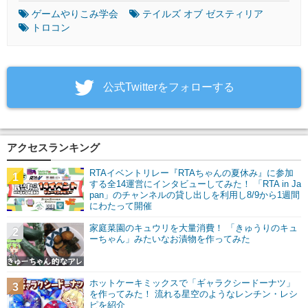
ゲームやりこみ学会
テイルズ オブ ゼスティリア
トロコン
‎公式Twitterをフォローする
アクセスランキング
RTAイベントリレー『RTAちゃんの夏休み』に参加
1
する全14運営にインタビューしてみた！ 「RTA in Ja
pan」のチャンネルの貸し出しを利用し8/9から1週間
にわたって開催
家庭菜園のキュウリを大量消費！ 「きゅうりのキュ
2
ーちゃん」みたいなお漬物を作ってみた
ホットケーキミックスで「ギャラクシードーナツ」
3
を作ってみた！ 流れる星空のようなレンチン・レシ
ピを紹介