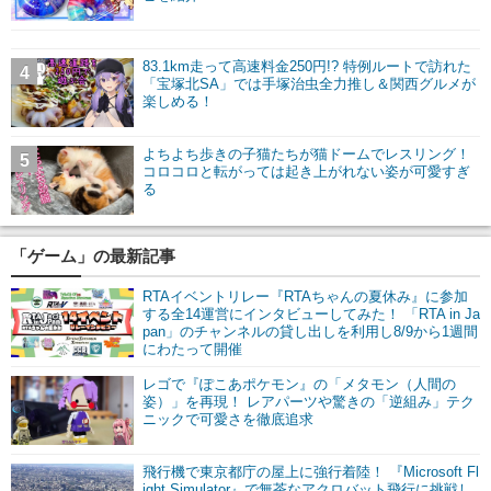
83.1km走って高速料金250円!? 特例ルートで訪れた
4
「宝塚北SA」では手塚治虫全力推し＆関西グルメが
楽しめる！
よちよち歩きの子猫たちが猫ドームでレスリング！
5
コロコロと転がっては起き上がれない姿が可愛すぎ
る
「ゲーム」の最新記事
RTAイベントリレー『RTAちゃんの夏休み』に参加
する全14運営にインタビューしてみた！ 「RTA in Ja
pan」のチャンネルの貸し出しを利用し8/9から1週間
にわたって開催
レゴで『ぽこあポケモン』の「メタモン（人間の
姿）」を再現！ レアパーツや驚きの「逆組み」テク
ニックで可愛さを徹底追求
飛行機で東京都庁の屋上に強行着陸！ 『Microsoft Fl
ight Simulator』で無茶なアクロバット飛行に挑戦し