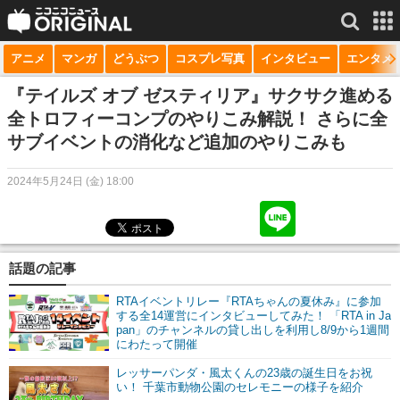
アニメ
マンガ
どうぶつ
コスプレ写真
インタビュー
エンタメ
サービス一覧
もっと見る
niconico
『テイルズ オブ ゼスティリア』サクサク進める
全トロフィーコンプのやりこみ解説！ さらに全
動画
サブイベントの消化など追加のやりこみも
生放送
2024年5月24日 (金) 18:00
ニュース
チャンネル
話題の記事
マンガ
RTAイベントリレー『RTAちゃんの夏休み』に参加
ニコニコQ
する全14運営にインタビューしてみた！ 「RTA in Ja
pan」のチャンネルの貸し出しを利用し8/9から1週間
にわたって開催
レッサーパンダ・風太くんの23歳の誕生日をお祝
い！ 千葉市動物公園のセレモニーの様子を紹介