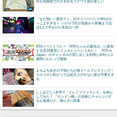
街を虫眼鏡でのぞき回るワクワク感が楽しい
『まだ熱い / 重音テト』のサイバーパンクMVがか
っこよすぎる！ シロロウ氏が楽曲から映像までほ
ぼ1人で手がけた本気の一作
RTAイベントリレー『RTAちゃんの夏休み』に参加
する全14運営にインタビューしてみた！ 「RTA in
Japan」のチャンネルの貸し出しを利用し8/9から1
週間にわたって開催
よちよち歩きの子猫たちが猫ドームでレスリング！
コロコロと転がっては起き上がれない姿が可愛すぎ
る
ししおどし×木琴で「ドレミファソラシド」を鳴ら
してみた！ 『ロンドン橋』の演奏にチャレンジす
るも最後のド、鳴らずに終幕