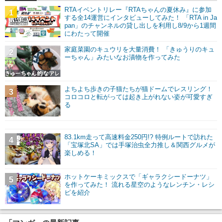
RTAイベントリレー『RTAちゃんの夏休み』に参加
1
する全14運営にインタビューしてみた！ 「RTA in Ja
pan」のチャンネルの貸し出しを利用し8/9から1週間
にわたって開催
家庭菜園のキュウリを大量消費！ 「きゅうりのキュ
2
ーちゃん」みたいなお漬物を作ってみた
よちよち歩きの子猫たちが猫ドームでレスリング！
3
コロコロと転がっては起き上がれない姿が可愛すぎ
る
83.1km走って高速料金250円!? 特例ルートで訪れた
4
「宝塚北SA」では手塚治虫全力推し＆関西グルメが
楽しめる！
ホットケーキミックスで「ギャラクシードーナツ」
5
を作ってみた！ 流れる星空のようなレンチン・レシ
ピを紹介