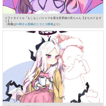
イラトタイトル『もこもこパジャマを着る世界線の良ちゃん【まちカドまぞ
く】』
（画像は
n-88さん投稿のニコニコ静画
より）