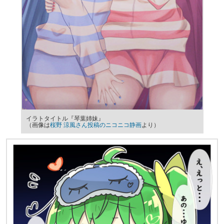
イラトタイトル『琴葉姉妹』
（画像は
桜野 涼風さん投稿のニコニコ静画
より）