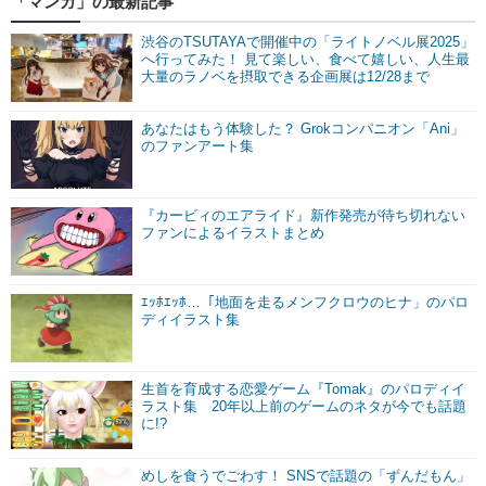
「マンガ」の最新記事
渋谷のTSUTAYAで開催中の「ライトノベル展2025」
へ行ってみた！ 見て楽しい、食べて嬉しい、人生最
大量のラノベを摂取できる企画展は12/28まで
あなたはもう体験した？ Grokコンパニオン「Ani」
のファンアート集
『カービィのエアライド』新作発売が待ち切れない
ファンによるイラストまとめ
ｴｯﾎｴｯﾎ…「地面を走るメンフクロウのヒナ」のパロ
ディイラスト集
生首を育成する恋愛ゲーム『Tomak』のパロディイ
ラスト集 20年以上前のゲームのネタが今でも話題
に!?
めしを食うでごわす！ SNSで話題の「ずんだもん」