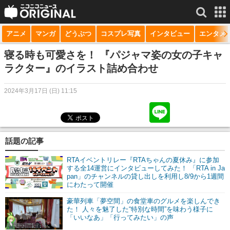
アニメ
マンガ
どうぶつ
コスプレ写真
インタビュー
エンタメ
サービス一覧
もっと見る
niconico
寝る時も可愛さを！ 『パジャマ姿の女の子キャ
ラクター』のイラスト詰め合わせ
動画
2024年3月17日 (日) 11:15
生放送
ニュース
チャンネル
話題の記事
マンガ
RTAイベントリレー『RTAちゃんの夏休み』に参加
する全14運営にインタビューしてみた！ 「RTA in Ja
pan」のチャンネルの貸し出しを利用し8/9から1週間
ニコニコQ
にわたって開催
豪華列車「夢空間」の食堂車のグルメを楽しんでき
た！ 人々を魅了した“特別な時間”を味わう様子に
「いいなあ」「行ってみたい」の声