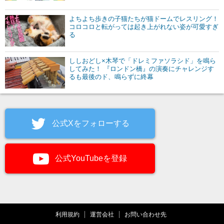
よちよち歩きの子猫たちが猫ドームでレスリング！
コロコロと転がっては起き上がれない姿が可愛すぎ
る
ししおどし×木琴で「ドレミファソラシド」を鳴ら
してみた！ 『ロンドン橋』の演奏にチャレンジす
るも最後のド、鳴らずに終幕
公式Xをフォローする
公式YouTubeを登録
利用規約
運営会社
お問い合わせ先