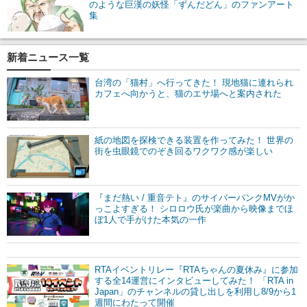
のような巨漢の妖怪「ずんだどん」のファンアート
集
新着ニュース一覧
台湾の「猫村」へ行ってきた！ 現地猫に連れられ
カフェへ向かうと、猫のエサ場へと案内された
紙の地図を探検できる装置を作ってみた！ 世界の
街を虫眼鏡でのぞき回るワクワク感が楽しい
『まだ熱い / 重音テト』のサイバーパンクMVがか
っこよすぎる！ シロロウ氏が楽曲から映像までほ
ぼ1人で手がけた本気の一作
RTAイベントリレー『RTAちゃんの夏休み』に参加
する全14運営にインタビューしてみた！ 「RTA in
Japan」のチャンネルの貸し出しを利用し8/9から1
週間にわたって開催