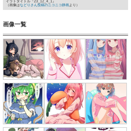
イラトタイトル『23_12_4_1』
（画像は
などりさん投稿のニコニコ静画
より）
画像一覧