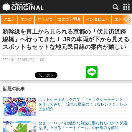
アニメ
マンガ
どうぶつ
コスプレ写真
インタビュー
エンタメ
サービス一覧
もっと見る
niconico
新幹線を真上から見られる京都の「伏見街道跨
線橋」へ行ってきた！ JRの車両が下から見える
動画
スポットもセットな地元民目線の案内が嬉しい
生放送
2024年1月28日 (日) 11:00
ニュース
チャンネル
話題の記事
マンガ
ホットケーキミックスで「ギャラクシードーナツ」
ニコニコQ
を作ってみた！ 流れる星空のようなレンチン・レシ
ピを紹介
なぜヨーロッパは猛烈な熱波に襲われたのか？ 気温
を押し上げる「ヒートドーム」の仕組みを解説