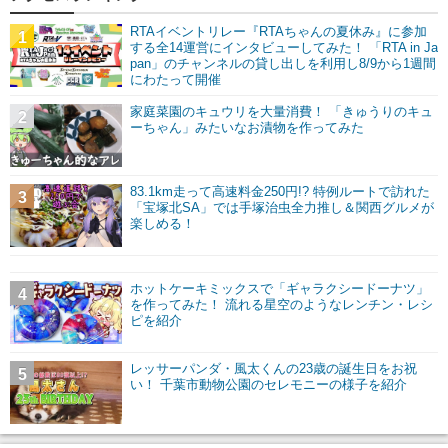
RTAイベントリレー『RTAちゃんの夏休み』に参加
1
する全14運営にインタビューしてみた！ 「RTA in Ja
pan」のチャンネルの貸し出しを利用し8/9から1週間
にわたって開催
家庭菜園のキュウリを大量消費！ 「きゅうりのキュ
2
ーちゃん」みたいなお漬物を作ってみた
83.1km走って高速料金250円!? 特例ルートで訪れた
3
「宝塚北SA」では手塚治虫全力推し＆関西グルメが
楽しめる！
ホットケーキミックスで「ギャラクシードーナツ」
4
を作ってみた！ 流れる星空のようなレンチン・レシ
ピを紹介
レッサーパンダ・風太くんの23歳の誕生日をお祝
5
い！ 千葉市動物公園のセレモニーの様子を紹介