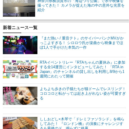
神奈川県横須賀市の「海辺つり公園」で水中映像を
撮ってきた！ カメラが捉えた海の中の意外な光景を
紹介
新着ニュース一覧
『まだ熱い / 重音テト』のサイバーパンクMVがか
っこよすぎる！ シロロウ氏が楽曲から映像までほ
ぼ1人で手がけた本気の一作
RTAイベントリレー『RTAちゃんの夏休み』に参加
する全14運営にインタビューしてみた！ 「RTA in
Japan」のチャンネルの貸し出しを利用し8/9から1
週間にわたって開催
よちよち歩きの子猫たちが猫ドームでレスリング！
コロコロと転がっては起き上がれない姿が可愛すぎ
る
ししおどし×木琴で「ドレミファソラシド」を鳴ら
してみた！ 『ロンドン橋』の演奏にチャレンジす
るも最後のド、鳴らずに終幕