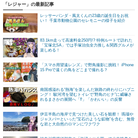
「レジャー」の最新記事
レッサーパンダ・風太くんの23歳の誕生日をお祝
い！ 千葉市動物公園のセレモニーの様子を紹介
83.1km走って高速料金250円!? 特例ルートで訪れた
「宝塚北SA」では手塚治虫全力推し＆関西グルメが
楽しめる！
「スマホ用望遠レンズ」で野鳥撮影に挑戦！ iPhone
15 Proで遠くの鳥をどこまで撮れる？
南国感溢れる“熱海”を楽しんだ旅路の終わりにハプニ
ング！ 駿河湾を望むトイレで“野鳥のヒナ”に威嚇さ
れるまさかの展開へ「⁉」「かわいい」の反響
伊豆半島の海岸で見つけた美しい石を観察！ 瑪瑙や
ジャスパーといった“宝石のような鉱物”を含む、無骨
な岩と大自然のロマンにワクワク