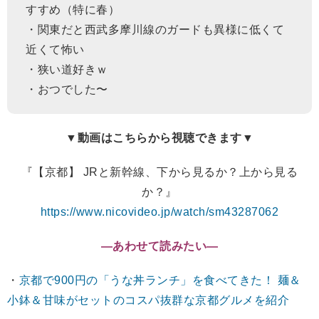
すすめ（特に春）
・関東だと西武多摩川線のガードも異様に低くて
近くて怖い
・狭い道好きｗ
・おつでした〜
▼動画はこちらから視聴できます▼
『【京都】 JRと新幹線、下から見るか？上から見る
か？』
https://www.nicovideo.jp/watch/sm43287062
―あわせて読みたい―
・
京都で900円の「うな丼ランチ」を食べてきた！ 麺＆
小鉢＆甘味がセットのコスパ抜群な京都グルメを紹介