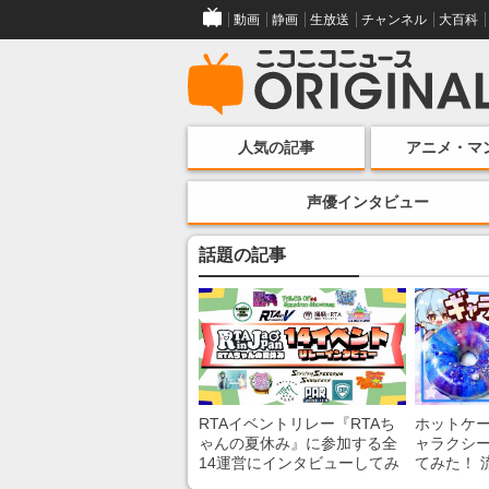
動画
静画
生放送
チャンネル
大百科
人気の記事
アニメ・マ
声優インタビュー
話題の記事
RTAイベントリレー『RTAち
ホットケ
ゃんの夏休み』に参加する全
ャラクシ
14運営にインタビューしてみ
てみた！ 
た！ 「RTA in Japan」のチャ
レンチン