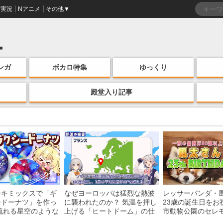
実況
Nアニメ
その他▼
ンガ
ボカロ特集
ゆっくり
殿堂入り記事
ーキミックスで「ギ
なぜヨーロッパは猛烈な熱波
レッサーパンダ・
ードーナツ」を作っ
に襲われたのか？ 気温を押し
23歳の誕生日をお
流れる星空のような
上げる「ヒートドーム」の仕
市動物公園のセレ
・レシピを紹介
組みを解説
子を紹介