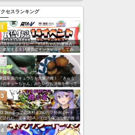
アクセスランキング
1
RTAイベントリレー『RTAちゃんの夏休み』
に参加する全14運営にインタビューしてみ
た！ 「RTA in Japan」のチャンネルの貸し
出しを利用し8/9から1週間にわたって開催
2
家庭菜園のキュウリを大量消費！ 「きゅう
りのキューちゃん」みたいなお漬物を作って
みた
3
83.1km走って高速料金250円!? 特例ルート
で訪れた「宝塚北SA」では手塚治虫全力推
し＆関西グルメが楽しめる！
4