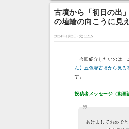
ンネルの貸し出しを利用し8/9
から1週間にわたって開催
古墳から「初日の出」
の埴輪の向こうに見
2024年1月2日 (火) 11:15
今回紹介したいのは、
ん】五色塚古墳から見る
す。
投稿者メッセージ（動画
あけましておめでと