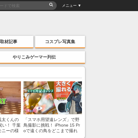
メニュー ▼
取材記事
コスプレ写真集
やりこみゲーマー列伝
風太くんの
「スマホ用望遠レンズ」で野
祝い！ 千葉
鳥撮影に挑戦！ iPhone 15 Pr
モニーの様
oで遠くの鳥をどこまで撮れ
る？