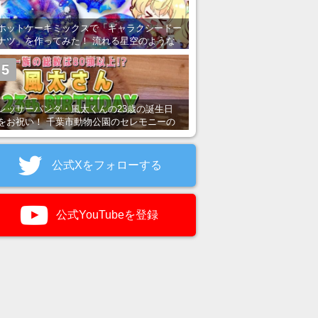
ホットケーキミックスで「ギャラクシードー
ナツ」を作ってみた！ 流れる星空のような
レンチン・レシピを紹介
5
レッサーパンダ・風太くんの23歳の誕生日
をお祝い！ 千葉市動物公園のセレモニーの
様子を紹介
公式Xをフォローする
公式YouTubeを登録