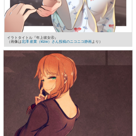
イラトタイトル『年上彼女④』
（画像は
北澤 産業（ktzw）さん投稿のニコニコ静画
より）