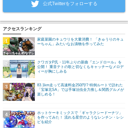
‎公式Twitterをフォローする
アクセスランキング
家庭菜園のキュウリを大量消費！ 「きゅうりのキュ
1
ーちゃん」みたいなお漬物を作ってみた
クワガタP氏・11年ぶりの新曲『エンドロール』を
2
公開！ 重音テトの歌と切なくもキャッチーなメロデ
ィーが胸にしみる
83.1km走って高速料金250円!? 特例ルートで訪れた
3
「宝塚北SA」では手塚治虫全力推し＆関西グルメが
楽しめる！
ホットケーキミックスで「ギャラクシードーナツ」
4
を作ってみた！ 流れる星空のようなレンチン・レシ
ピを紹介