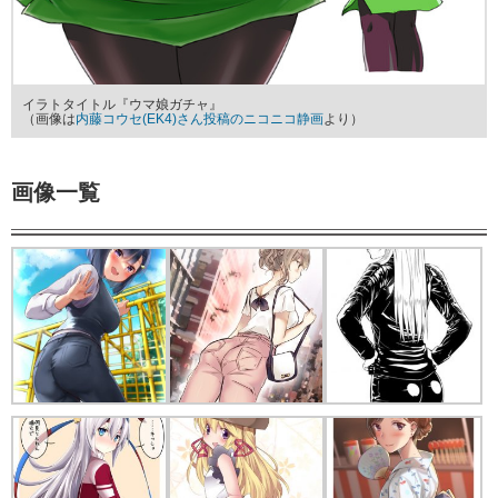
イラトタイトル『ウマ娘ガチャ』
（画像は
内藤コウセ(EK4)さん投稿のニコニコ静画
より）
画像一覧