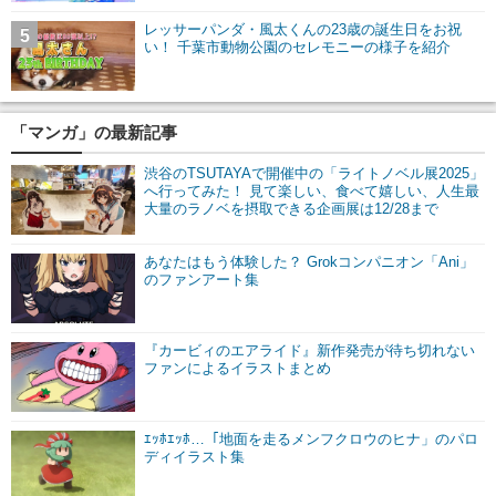
レッサーパンダ・風太くんの23歳の誕生日をお祝
5
い！ 千葉市動物公園のセレモニーの様子を紹介
「マンガ」の最新記事
渋谷のTSUTAYAで開催中の「ライトノベル展2025」
へ行ってみた！ 見て楽しい、食べて嬉しい、人生最
大量のラノベを摂取できる企画展は12/28まで
あなたはもう体験した？ Grokコンパニオン「Ani」
のファンアート集
『カービィのエアライド』新作発売が待ち切れない
ファンによるイラストまとめ
ｴｯﾎｴｯﾎ…「地面を走るメンフクロウのヒナ」のパロ
ディイラスト集