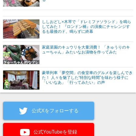
ししおどし×木琴で「ドレミファソラシド」を鳴ら
してみた！ 『ロンドン橋』の演奏にチャレンジす
るも最後のド、鳴らずに終幕
家庭菜園のキュウリを大量消費！ 「きゅうりのキ
ューちゃん」みたいなお漬物を作ってみた
豪華列車「夢空間」の食堂車のグルメを楽しんでき
た！ 人々を魅了した“特別な時間”を味わう様子に
「いいなあ」「行ってみたい」の声
公式Xをフォローする
公式YouTubeを登録