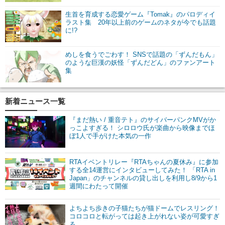
生首を育成する恋愛ゲーム『Tomak』のパロディイ
ラスト集 20年以上前のゲームのネタが今でも話題
に!?
めしを食うでごわす！ SNSで話題の「ずんだもん」
のような巨漢の妖怪「ずんだどん」のファンアート
集
新着ニュース一覧
『まだ熱い / 重音テト』のサイバーパンクMVがか
っこよすぎる！ シロロウ氏が楽曲から映像までほ
ぼ1人で手がけた本気の一作
RTAイベントリレー『RTAちゃんの夏休み』に参加
する全14運営にインタビューしてみた！ 「RTA in
Japan」のチャンネルの貸し出しを利用し8/9から1
週間にわたって開催
よちよち歩きの子猫たちが猫ドームでレスリング！
コロコロと転がっては起き上がれない姿が可愛すぎ
る