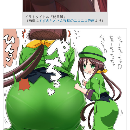
イラトタイトル『秘書風』
（画像は
すずきととさん投稿のニコニコ静画
より）