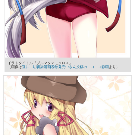
イラトタイトル『ブルマタマモクロス』
（画像は
亘井：幼馴染漫画⑤巻発売中さん投稿のニコニコ静画
より）