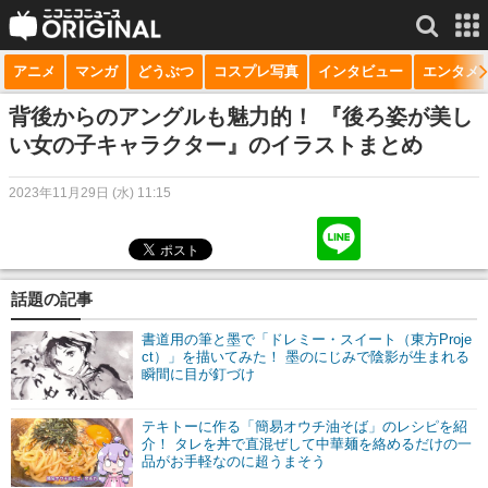
アニメ
マンガ
どうぶつ
コスプレ写真
インタビュー
エンタメ
サービス一覧
もっと見る
niconico
背後からのアングルも魅力的！ 『後ろ姿が美し
い女の子キャラクター』のイラストまとめ
動画
2023年11月29日 (水) 11:15
生放送
ニュース
チャンネル
話題の記事
マンガ
書道用の筆と墨で「ドレミー・スイート（東方Proje
ct）」を描いてみた！ 墨のにじみで陰影が生まれる
瞬間に目が釘づけ
ニコニコQ
テキトーに作る「簡易オウチ油そば」のレシピを紹
介！ タレを丼で直混ぜして中華麺を絡めるだけの一
品がお手軽なのに超うまそう