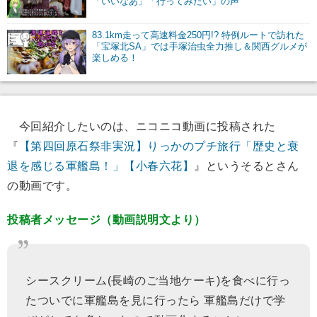
「いいなあ」「行ってみたい」の声
83.1km走って高速料金250円!? 特例ルートで訪れた
「宝塚北SA」では手塚治虫全力推し＆関西グルメが
楽しめる！
今回紹介したいのは、ニコニコ動画に投稿された
『
【第四回原石祭非実況】りっかのプチ旅行「歴史と衰
退を感じる軍艦島！」【小春六花】
』というそるとさん
の動画です。
投稿者メッセージ（動画説明文より）
シースクリーム(長崎のご当地ケーキ)を食べに行っ
たついでに軍艦島を見に行ったら 軍艦島だけで学