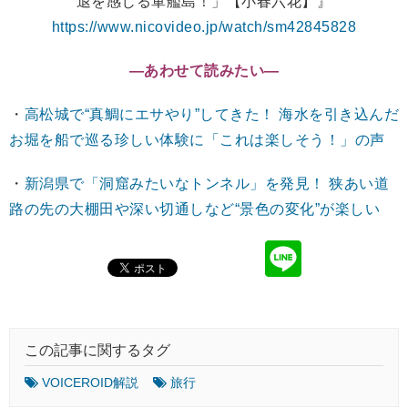
退を感じる軍艦島！」【小春六花】』
https://www.nicovideo.jp/watch/sm42845828
―あわせて読みたい―
・
高松城で“真鯛にエサやり”してきた！ 海水を引き込んだ
お堀を船で巡る珍しい体験に「これは楽しそう！」の声
・
新潟県で「洞窟みたいなトンネル」を発見！ 狭あい道
路の先の大棚田や深い切通しなど“景色の変化”が楽しい
この記事に関するタグ
VOICEROID解説
旅行