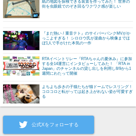
紙の地図を探検できる装置を作ってみた！ 世界の
街を虫眼鏡でのぞき回るワクワク感が楽しい
『まだ熱い / 重音テト』のサイバーパンクMVがか
っこよすぎる！ シロロウ氏が楽曲から映像までほ
ぼ1人で手がけた本気の一作
RTAイベントリレー『RTAちゃんの夏休み』に参加
する全14運営にインタビューしてみた！ 「RTA in
Japan」のチャンネルの貸し出しを利用し8/9から1
週間にわたって開催
よちよち歩きの子猫たちが猫ドームでレスリング！
コロコロと転がっては起き上がれない姿が可愛すぎ
る
公式Xをフォローする