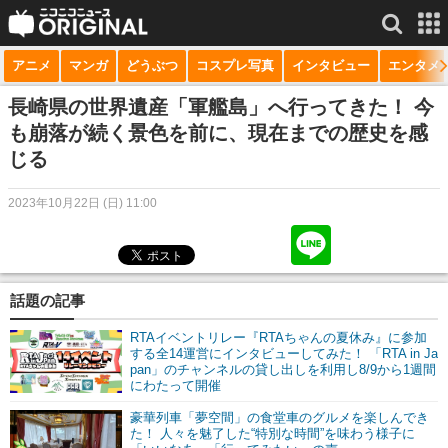
アニメ
マンガ
どうぶつ
コスプレ写真
インタビュー
エンタメ
サービス一覧
もっと見る
niconico
長崎県の世界遺産「軍艦島」へ行ってきた！ 今
も崩落が続く景色を前に、現在までの歴史を感
動画
じる
生放送
2023年10月22日 (日) 11:00
ニュース
チャンネル
話題の記事
マンガ
RTAイベントリレー『RTAちゃんの夏休み』に参加
ニコニコQ
する全14運営にインタビューしてみた！ 「RTA in Ja
pan」のチャンネルの貸し出しを利用し8/9から1週間
にわたって開催
豪華列車「夢空間」の食堂車のグルメを楽しんでき
た！ 人々を魅了した“特別な時間”を味わう様子に