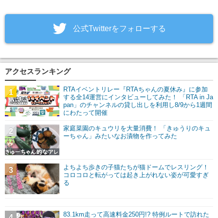
‎公式Twitterをフォローする
アクセスランキング
RTAイベントリレー『RTAちゃんの夏休み』に参加
1
する全14運営にインタビューしてみた！ 「RTA in Ja
pan」のチャンネルの貸し出しを利用し8/9から1週間
にわたって開催
家庭菜園のキュウリを大量消費！ 「きゅうりのキュ
2
ーちゃん」みたいなお漬物を作ってみた
よちよち歩きの子猫たちが猫ドームでレスリング！
3
コロコロと転がっては起き上がれない姿が可愛すぎ
る
83.1km走って高速料金250円!? 特例ルートで訪れた
4