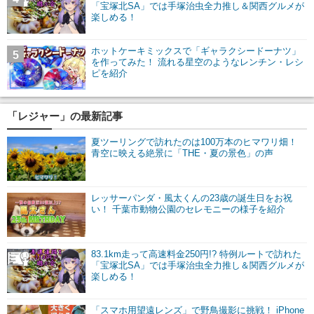
「宝塚北SA」では手塚治虫全力推し＆関西グルメが
楽しめる！
ホットケーキミックスで「ギャラクシードーナツ」
5
を作ってみた！ 流れる星空のようなレンチン・レシ
ピを紹介
「レジャー」の最新記事
夏ツーリングで訪れたのは100万本のヒマワリ畑！
青空に映える絶景に「THE・夏の景色」の声
レッサーパンダ・風太くんの23歳の誕生日をお祝
い！ 千葉市動物公園のセレモニーの様子を紹介
83.1km走って高速料金250円!? 特例ルートで訪れた
「宝塚北SA」では手塚治虫全力推し＆関西グルメが
楽しめる！
「スマホ用望遠レンズ」で野鳥撮影に挑戦！ iPhone