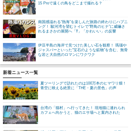
15 Proで遠くの鳥をどこまで撮れる？
南国感溢れる“熱海”を楽しんだ旅路の終わりにハプニ
ング！ 駿河湾を望むトイレで“野鳥のヒナ”に威嚇さ
れるまさかの展開へ「⁉」「かわいい」の反響
伊豆半島の海岸で見つけた美しい石を観察！ 瑪瑙や
ジャスパーといった“宝石のような鉱物”を含む、無骨
な岩と大自然のロマンにワクワク
新着ニュース一覧
夏ツーリングで訪れたのは100万本のヒマワリ畑！
青空に映える絶景に「THE・夏の景色」の声
台湾の「猫村」へ行ってきた！ 現地猫に連れられ
カフェへ向かうと、猫のエサ場へと案内された