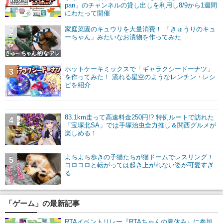
pan」のチャンネルの貸し出しを利用し8/9から1週間
にわたって開催
家庭菜園のキュウリを大量消費！ 「きゅうりのキュ
2
ーちゃん」みたいなお漬物を作ってみた
ホットケーキミックスで「ギャラクシードーナツ」
3
を作ってみた！ 流れる星空のようなレンチン・レシ
ピを紹介
83.1km走って高速料金250円!? 特例ルートで訪れた
4
「宝塚北SA」では手塚治虫全力推し＆関西グルメが
楽しめる！
よちよち歩きの子猫たちが猫ドームでレスリング！
5
コロコロと転がっては起き上がれない姿が可愛すぎ
る
「ゲーム」の最新記事
RTAイベントリレー『RTAちゃんの夏休み』に参加