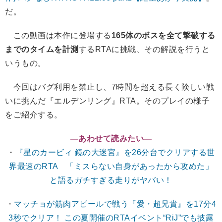
だ。
この動画は本作に登場する
165体のボスを全て撃破する
までのタイムを計測
するRTAに挑戦、その解説を行うと
いうもの。
今回はバグ利用を禁止し、7時間を超える長く険しい戦
いに挑んだ『エルデンリング』RTA。そのプレイの様子
をご紹介する。
―あわせて読みたい―
・
『星のカービィ 鏡の大迷宮』を26分台でクリアする世
界最速のRTA 「ミスらない自身があったから攻めた」
と語るガチすぎる走りがヤバい！
・
マッチョが筋肉アピールで戦う『愛・超兄貴』を17分4
3秒でクリア！ この夏開催のRTAイベント“RiJ”でも披露