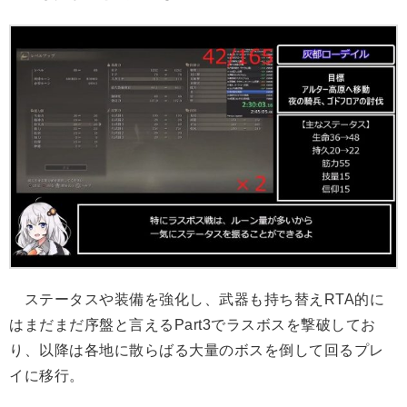
ステータスや装備を強化し、武器も持ち替えRTA的に
はまだまだ序盤と言えるPart3でラスボスを撃破してお
り、以降は各地に散らばる大量のボスを倒して回るプレ
イに移行。