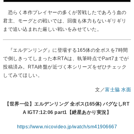
恐らく本作プレイヤーの多くが苦戦したであろう血の
君主、モーグとの戦いでは、回復も体力もないギリギリ
まで追い込まれた厳しい戦いをみせていた。
『エルデンリング』に登場する165体の全ボスを7時間
で倒しきってしまった本RTAは、執筆時点でPart7までが
投稿済み。RTA終盤が近づく本シリーズをぜひチェック
してみてほしい。
文／
富士脇 水面
【世界一位】エルデンリング 全ボス(165体) バグなしRT
A IGT7:12:06 part1【紲星あかり実況】
https://www.nicovideo.jp/watch/sm41906667