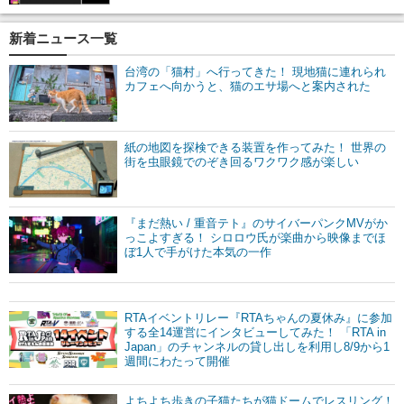
新着ニュース一覧
台湾の「猫村」へ行ってきた！ 現地猫に連れられ
カフェへ向かうと、猫のエサ場へと案内された
紙の地図を探検できる装置を作ってみた！ 世界の
街を虫眼鏡でのぞき回るワクワク感が楽しい
『まだ熱い / 重音テト』のサイバーパンクMVがか
っこよすぎる！ シロロウ氏が楽曲から映像までほ
ぼ1人で手がけた本気の一作
RTAイベントリレー『RTAちゃんの夏休み』に参加
する全14運営にインタビューしてみた！ 「RTA in
Japan」のチャンネルの貸し出しを利用し8/9から1
週間にわたって開催
よちよち歩きの子猫たちが猫ドームでレスリング！