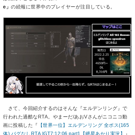
e」
の続報に世界中のプレイヤーが注目している。
さて、今回紹介するのはそんな『エルデンリング』で
行われた過酷なRTA。やまーだ/あおVさんがニコニコ動
画に投稿した『
【世界一位】エルデンリング 全ボス(165
体) バグなしRTA IGT7:12:06 part1【紲星あかり実況】
』