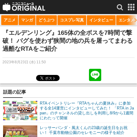
アニメ
マンガ
どうぶつ
コスプレ写真
インタビュー
エンタメ
サービス一覧
もっと見る
niconico
『エルデンリング』165体の全ボスを7時間で撃
破！ バグを使わず狭間の地の兵を屠ってまわる
動画
過酷なRTAをご紹介
生放送
2023年8月23日 (水) 11:50
ニュース
チャンネル
話題の記事
マンガ
RTAイベントリレー『RTAちゃんの夏休み』に参加
ニコニコQ
する全14運営にインタビューしてみた！ 「RTA in Ja
pan」のチャンネルの貸し出しを利用し8/9から1週間
にわたって開催
レッサーパンダ・風太くんの23歳の誕生日をお祝
い！ 千葉市動物公園のセレモニーの様子を紹介