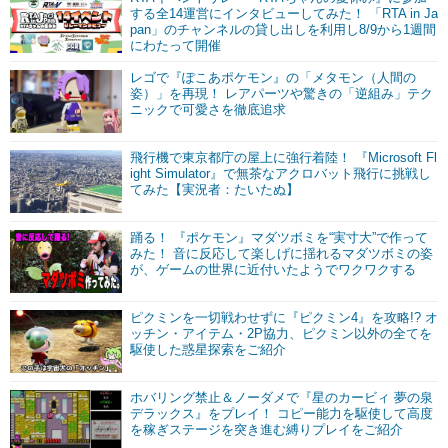
する全14運営にインタビューしてみた！ 「RTA in Ja
pan」のチャンネルの貸し出しを利用し8/9から1週間
にわたって開催
レゴで『ぽこあポケモン』の「メタモン（人間の
姿）」を再現！ レアパーツや驚きの「逆組み」テク
ニックで可愛さを徹底追求
飛行機で東京都庁の屋上に強行着陸！ 『Microsoft Fl
ight Simulator』で無茶なアクロバット飛行に挑戦し
てみた【実況者：たいたぬ】
踊る！ 『ポケモン』マダツボミを“実寸大”で作って
みた！ 音に反応して楽しげに揺れるマダツボミの姿
が、ゲームの世界に近付いたようでワクワクする
ピクミンを一切戦わせずに『ピクミン4』を攻略!? オ
ッチン・アイテム・2P協力、ピクミン以外の全てを
駆使した惑星探索をご紹介
ホバリング禁止＆ノーダメで『星のカービィ 夢の泉
デラックス』をプレイ！ コピー能力を駆使して高度
を稼ぎステージを突き進む縛りプレイをご紹介