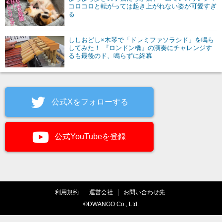
コロコロと転がっては起き上がれない姿が可愛すぎ
る
ししおどし×木琴で「ドレミファソラシド」を鳴ら
してみた！ 『ロンドン橋』の演奏にチャレンジす
るも最後のド、鳴らずに終幕
公式Xをフォローする
公式YouTubeを登録
利用規約
運営会社
お問い合わせ先
©DWANGO Co., Ltd.