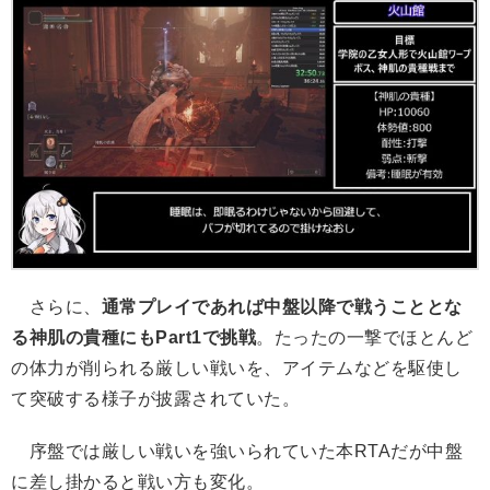
さらに、
通常プレイであれば中盤以降で戦うこととな
る神肌の貴種にもPart1で挑戦
。たったの一撃でほとんど
の体力が削られる厳しい戦いを、アイテムなどを駆使し
て突破する様子が披露されていた。
序盤では厳しい戦いを強いられていた本RTAだが中盤
に差し掛かると戦い方も変化。