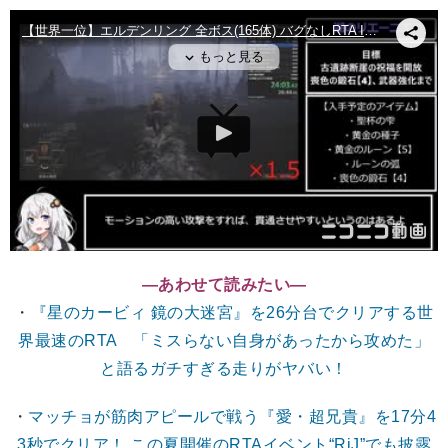
―あわせて読みたい
―
・
『星のカービィ 鏡の大迷宮』を26分台でクリアする世
界最速のRTA 「ミスらない自身があったから攻めた」
と語るガチすぎる走りがヤバい！
・
マッチョが筋肉アピールで戦う『愛・超兄貴』を17分4
3秒でクリア！ この夏開催のRTAイベント“RiJ”でも披露