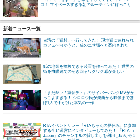
コ！ マイペースすぎる朝のルーティンにほっこり
新着ニュース一覧
台湾の「猫村」へ行ってきた！ 現地猫に連れられ
カフェへ向かうと、猫のエサ場へと案内された
紙の地図を探検できる装置を作ってみた！ 世界の
街を虫眼鏡でのぞき回るワクワク感が楽しい
『まだ熱い / 重音テト』のサイバーパンクMVがか
っこよすぎる！ シロロウ氏が楽曲から映像までほ
ぼ1人で手がけた本気の一作
RTAイベントリレー『RTAちゃんの夏休み』に参加
する全14運営にインタビューしてみた！ 「RTA in
Japan」のチャンネルの貸し出しを利用し8/9から1