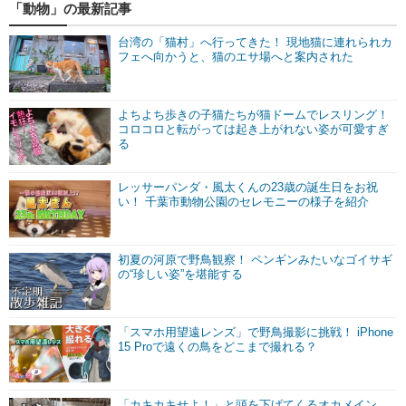
「動物」の最新記事
台湾の「猫村」へ行ってきた！ 現地猫に連れられカ
フェへ向かうと、猫のエサ場へと案内された
よちよち歩きの子猫たちが猫ドームでレスリング！
コロコロと転がっては起き上がれない姿が可愛すぎ
る
レッサーパンダ・風太くんの23歳の誕生日をお祝
い！ 千葉市動物公園のセレモニーの様子を紹介
初夏の河原で野鳥観察！ ペンギンみたいなゴイサギ
の“珍しい姿”を堪能する
「スマホ用望遠レンズ」で野鳥撮影に挑戦！ iPhone
15 Proで遠くの鳥をどこまで撮れる？
「カキカキせよ！」と頭を下げてくるオカメイン