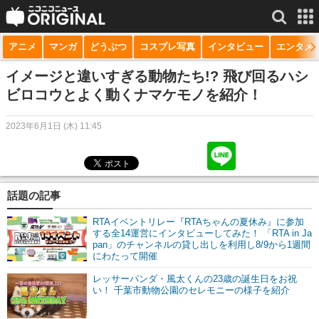
アニメ
マンガ
どうぶつ
コスプレ写真
インタビュー
エンタメ
サービス一覧
もっと見る
niconico
イメージと違いすぎる動物たち!? 飛び回るハシ
ビロコウとよく動くナマケモノを紹介！
動画
2023年6月1日 (木) 11:45
生放送
ニュース
チャンネル
話題の記事
マンガ
RTAイベントリレー『RTAちゃんの夏休み』に参加
する全14運営にインタビューしてみた！ 「RTA in Ja
pan」のチャンネルの貸し出しを利用し8/9から1週間
ニコニコQ
にわたって開催
レッサーパンダ・風太くんの23歳の誕生日をお祝
い！ 千葉市動物公園のセレモニーの様子を紹介