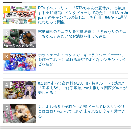
RTAイベントリレー『RTAちゃんの夏休み』に参加
1
する全14運営にインタビューしてみた！ 「RTA in Ja
pan」のチャンネルの貸し出しを利用し8/9から1週間
にわたって開催
家庭菜園のキュウリを大量消費！ 「きゅうりのキュ
2
ーちゃん」みたいなお漬物を作ってみた
ホットケーキミックスで「ギャラクシードーナツ」
3
を作ってみた！ 流れる星空のようなレンチン・レシ
ピを紹介
83.1km走って高速料金250円!? 特例ルートで訪れた
4
「宝塚北SA」では手塚治虫全力推し＆関西グルメが
楽しめる！
よちよち歩きの子猫たちが猫ドームでレスリング！
5
コロコロと転がっては起き上がれない姿が可愛すぎ
る