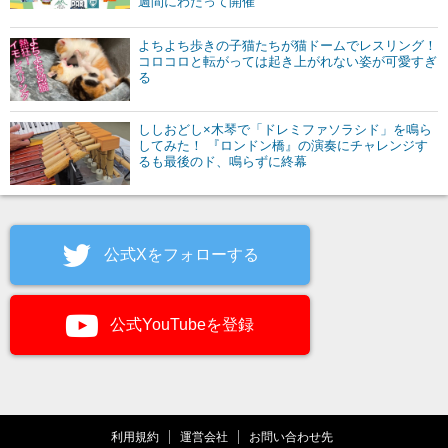
週間にわたって開催
よちよち歩きの子猫たちが猫ドームでレスリング！
コロコロと転がっては起き上がれない姿が可愛すぎ
る
ししおどし×木琴で「ドレミファソラシド」を鳴ら
してみた！ 『ロンドン橋』の演奏にチャレンジす
るも最後のド、鳴らずに終幕
公式Xをフォローする
公式YouTubeを登録
利用規約
運営会社
お問い合わせ先