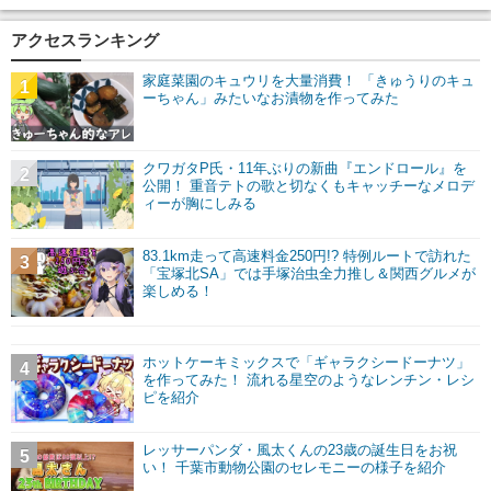
アクセスランキング
家庭菜園のキュウリを大量消費！ 「きゅうりのキュ
1
ーちゃん」みたいなお漬物を作ってみた
クワガタP氏・11年ぶりの新曲『エンドロール』を
2
公開！ 重音テトの歌と切なくもキャッチーなメロデ
ィーが胸にしみる
83.1km走って高速料金250円!? 特例ルートで訪れた
3
「宝塚北SA」では手塚治虫全力推し＆関西グルメが
楽しめる！
ホットケーキミックスで「ギャラクシードーナツ」
4
を作ってみた！ 流れる星空のようなレンチン・レシ
ピを紹介
レッサーパンダ・風太くんの23歳の誕生日をお祝
5
い！ 千葉市動物公園のセレモニーの様子を紹介