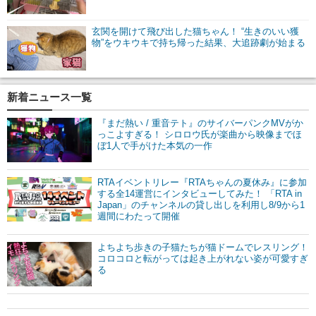
玄関を開けて飛び出した猫ちゃん！ “生きのいい獲
物”をウキウキで持ち帰った結果、大追跡劇が始まる
新着ニュース一覧
『まだ熱い / 重音テト』のサイバーパンクMVがか
っこよすぎる！ シロロウ氏が楽曲から映像までほ
ぼ1人で手がけた本気の一作
RTAイベントリレー『RTAちゃんの夏休み』に参加
する全14運営にインタビューしてみた！ 「RTA in
Japan」のチャンネルの貸し出しを利用し8/9から1
週間にわたって開催
よちよち歩きの子猫たちが猫ドームでレスリング！
コロコロと転がっては起き上がれない姿が可愛すぎ
る