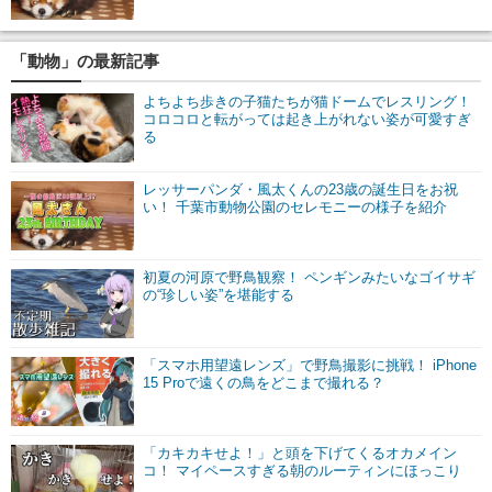
「動物」の最新記事
よちよち歩きの子猫たちが猫ドームでレスリング！
コロコロと転がっては起き上がれない姿が可愛すぎ
る
レッサーパンダ・風太くんの23歳の誕生日をお祝
い！ 千葉市動物公園のセレモニーの様子を紹介
初夏の河原で野鳥観察！ ペンギンみたいなゴイサギ
の“珍しい姿”を堪能する
「スマホ用望遠レンズ」で野鳥撮影に挑戦！ iPhone
15 Proで遠くの鳥をどこまで撮れる？
「カキカキせよ！」と頭を下げてくるオカメイン
コ！ マイペースすぎる朝のルーティンにほっこり