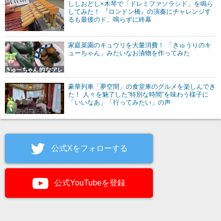
ししおどし×木琴で「ドレミファソラシド」を鳴ら
してみた！ 『ロンドン橋』の演奏にチャレンジす
るも最後のド、鳴らずに終幕
家庭菜園のキュウリを大量消費！ 「きゅうりのキ
ューちゃん」みたいなお漬物を作ってみた
豪華列車「夢空間」の食堂車のグルメを楽しんでき
た！ 人々を魅了した“特別な時間”を味わう様子に
「いいなあ」「行ってみたい」の声
公式Xをフォローする
公式YouTubeを登録