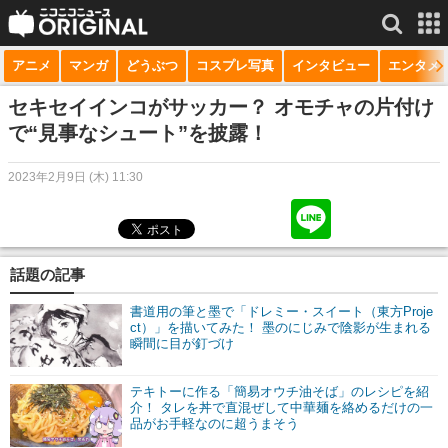
アニメ
マンガ
どうぶつ
コスプレ写真
インタビュー
エンタメ
サービス一覧
もっと見る
niconico
セキセイインコがサッカー？ オモチャの片付け
で“見事なシュート”を披露！
動画
2023年2月9日 (木) 11:30
生放送
ニュース
チャンネル
話題の記事
マンガ
書道用の筆と墨で「ドレミー・スイート（東方Proje
ct）」を描いてみた！ 墨のにじみで陰影が生まれる
瞬間に目が釘づけ
ニコニコQ
テキトーに作る「簡易オウチ油そば」のレシピを紹
介！ タレを丼で直混ぜして中華麺を絡めるだけの一
品がお手軽なのに超うまそう