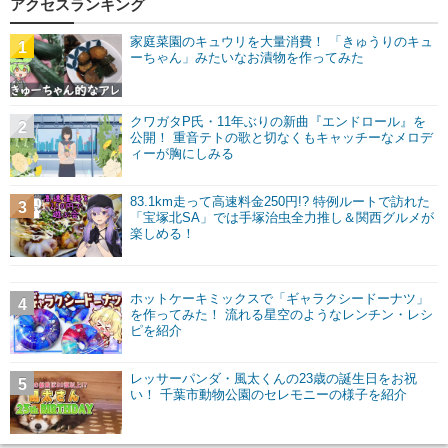
アクセスランキング
家庭菜園のキュウリを大量消費！ 「きゅうりのキュ
1
ーちゃん」みたいなお漬物を作ってみた
クワガタP氏・11年ぶりの新曲『エンドロール』を
2
公開！ 重音テトの歌と切なくもキャッチーなメロデ
ィーが胸にしみる
83.1km走って高速料金250円!? 特例ルートで訪れた
3
「宝塚北SA」では手塚治虫全力推し＆関西グルメが
楽しめる！
ホットケーキミックスで「ギャラクシードーナツ」
4
を作ってみた！ 流れる星空のようなレンチン・レシ
ピを紹介
レッサーパンダ・風太くんの23歳の誕生日をお祝
5
い！ 千葉市動物公園のセレモニーの様子を紹介