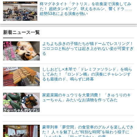
柊マグネタイト「テトリス」を吹奏楽で演奏してみ
た！ 超絶タンギング、吠えるホルン、響くドラ……
総勢53名による演奏が熱い
新着ニュース一覧
よちよち歩きの子猫たちが猫ドームでレスリング！
コロコロと転がっては起き上がれない姿が可愛すぎ
る
ししおどし×木琴で「ドレミファソラシド」を鳴ら
してみた！ 『ロンドン橋』の演奏にチャレンジす
るも最後のド、鳴らずに終幕
家庭菜園のキュウリを大量消費！ 「きゅうりのキ
ューちゃん」みたいなお漬物を作ってみた
豪華列車「夢空間」の食堂車のグルメを楽しんでき
た！ 人々を魅了した“特別な時間”を味わう様子に
「いいなあ」「行ってみたい」の声