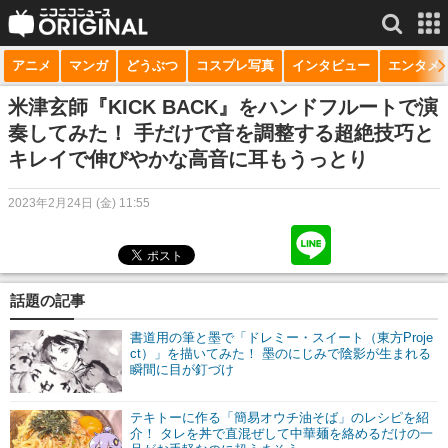
アニメ
マンガ
どうぶつ
コスプレ写真
インタビュー
エンタメ
サービス一覧
もっと見る
niconico
米津玄師『KICK BACK』をハンドフルートで演
奏してみた！ 手だけで音を調整する超絶技巧と
動画
キレイで伸びやかな高音に耳もうっとり
生放送
2023年2月24日 (金) 11:55
ニュース
チャンネル
話題の記事
マンガ
書道用の筆と墨で「ドレミー・スイート（東方Proje
ニコニコQ
ct）」を描いてみた！ 墨のにじみで陰影が生まれる
瞬間に目が釘づけ
テキトーに作る「簡易オウチ油そば」のレシピを紹
介！ タレを丼で直混ぜして中華麺を絡めるだけの一