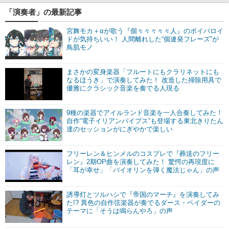
「演奏者」の最新記事
宮舞モカ＋αが歌う『個々々々々々人』のボイパロイ
ドが気持ちいい！ 人間離れした“個連発フレーズ”が
鳥肌モノ
まさかの変身楽器「フルートにもクラリネットにも
なるほうき」で演奏してみた！ 改造した掃除用具で
優雅にクラシック音楽を奏でる人現る
9種の楽器でアイルランド音楽を一人合奏してみた！
自作“電子イリアンパイプス”も登場する東北きりたん
達のセッションがにぎやかで楽しい
フリーレン＆ヒンメルのコスプレで『葬送のフリー
レン』2期OP曲を演奏してみた！ 驚愕の再現度に
「耳が幸せ」「バイオリンを弾く魔法じゃん」の声
誘導灯とツルハシで『帝国のマーチ』を演奏してみ
た!? 異色の自作弦楽器が奏でるダース・ベイダーの
テーマに「そうは鳴らんやろ」の声