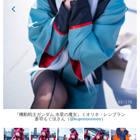
63 / 178
『機動戦士ガンダム 水星の魔女』ミオリネ・レンブラン
蒼羽もぐ汰さん（
@kupoooooooo
）