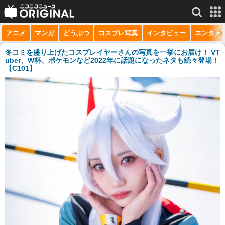
アニメ
マンガ
どうぶつ
コスプレ写真
インタビュー
エンタメ
サービス一覧
もっと見る
niconico
冬コミを盛り上げたコスプレイヤーさんの写真を一挙にお届け！ VT
uber、W杯、ポケモンなど2022年に話題になったネタも続々登場！
【C101】
動画
生放送
ニュース
チャンネル
マンガ
ニコニコQ