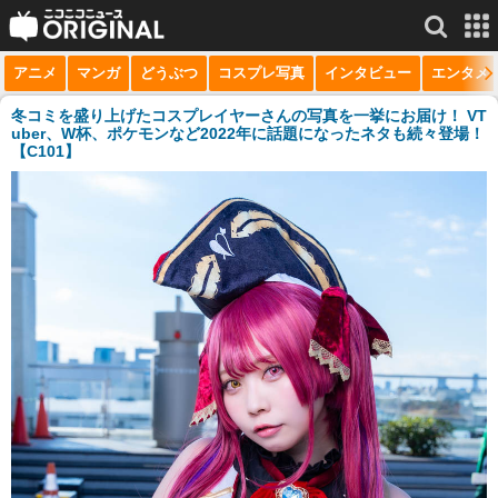
アニメ
マンガ
どうぶつ
コスプレ写真
インタビュー
エンタメ
サービス一覧
もっと見る
niconico
冬コミを盛り上げたコスプレイヤーさんの写真を一挙にお届け！ VT
uber、W杯、ポケモンなど2022年に話題になったネタも続々登場！
【C101】
動画
生放送
ニュース
チャンネル
マンガ
ニコニコQ