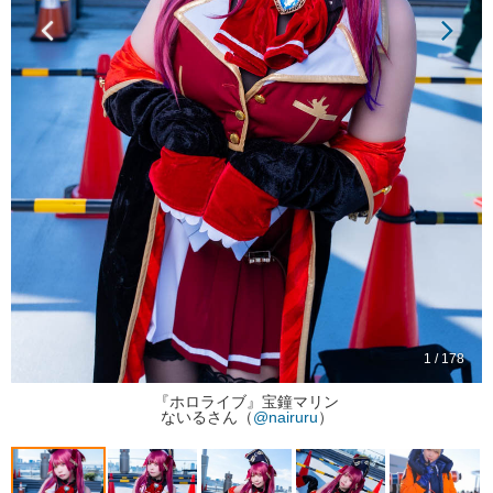
1 / 178
『ホロライブ』宝鐘マリン
ないるさん（
@nairuru
）