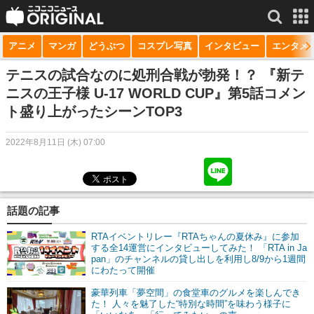
アニメ
マンガ
どうぶつ
コスプレ写真
インタビュー
エンタメ
サービス一覧
もっと見る
niconico
テニスの試合なのに処刑合戦が勃発！？ 『新テ
ニスの王子様 U-17 WORLD CUP』第5話コメン
動画
ト盛り上がったシーンTOP3
生放送
2022年8月11日 (木) 07:00
ニュース
チャンネル
話題の記事
マンガ
RTAイベントリレー『RTAちゃんの夏休み』に参加
ニコニコQ
する全14運営にインタビューしてみた！ 「RTA in Ja
pan」のチャンネルの貸し出しを利用し8/9から1週間
にわたって開催
豪華列車「夢空間」の食堂車のグルメを楽しんでき
た！ 人々を魅了した“特別な時間”を味わう様子に