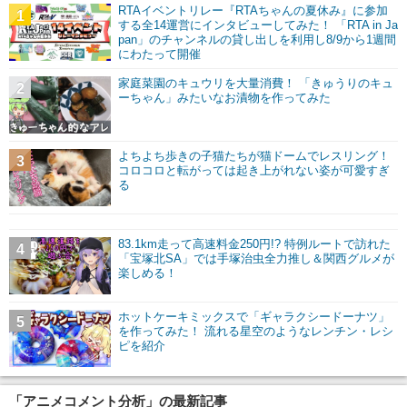
RTAイベントリレー『RTAちゃんの夏休み』に参加
1
する全14運営にインタビューしてみた！ 「RTA in Ja
pan」のチャンネルの貸し出しを利用し8/9から1週間
にわたって開催
家庭菜園のキュウリを大量消費！ 「きゅうりのキュ
2
ーちゃん」みたいなお漬物を作ってみた
よちよち歩きの子猫たちが猫ドームでレスリング！
3
コロコロと転がっては起き上がれない姿が可愛すぎ
る
83.1km走って高速料金250円!? 特例ルートで訪れた
4
「宝塚北SA」では手塚治虫全力推し＆関西グルメが
楽しめる！
ホットケーキミックスで「ギャラクシードーナツ」
5
を作ってみた！ 流れる星空のようなレンチン・レシ
ピを紹介
「アニメコメント分析」の最新記事