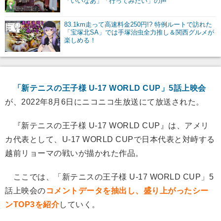
「いいなあ」「行ってみたい」の声
83.1km走って高速料金250円!? 特例ルートで訪れた
「宝塚北SA」では手塚治虫全力推し＆関西グルメが
楽しめる！
「新テニスの王子様 U-17 WORLD CUP」5話上映会
が、2022年8月6日にニコニコ生放送にて放送された。
『新テニスの王子様 U-17 WORLD CUP』は、アメリ
カ代表として、U-17 WORLD CUPで日本代表と対峙する
越前リョーマの戦いが描かれた作品。
ここでは、「新テニスの王子様 U-17 WORLD CUP」5
話上映会の
コメントデータを抽出し、盛り上がったシー
ンTOP3を紹介
していく。