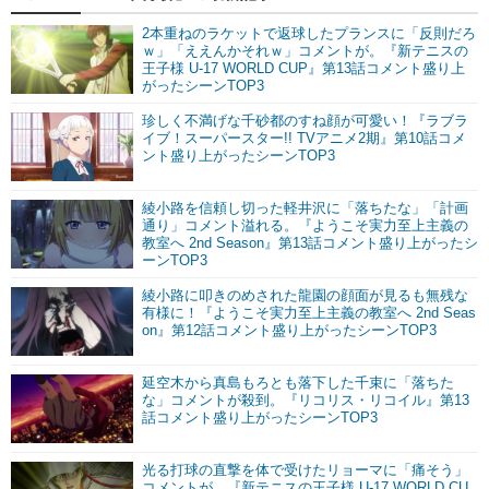
2本重ねのラケットで返球したプランスに「反則だろ
ｗ」「ええんかそれｗ」コメントが。『新テニスの
王子様 U-17 WORLD CUP』第13話コメント盛り上
がったシーンTOP3
珍しく不満げな千砂都のすね顔が可愛い！『ラブラ
イブ！スーパースター!! TVアニメ2期』第10話コメ
ント盛り上がったシーンTOP3
綾小路を信頼し切った軽井沢に「落ちたな」「計画
通り」コメント溢れる。『ようこそ実力至上主義の
教室へ 2nd Season』第13話コメント盛り上がったシ
ーンTOP3
綾小路に叩きのめされた龍園の顔面が見るも無残な
有様に！『ようこそ実力至上主義の教室へ 2nd Seas
on』第12話コメント盛り上がったシーンTOP3
延空木から真島もろとも落下した千束に「落ちた
な」コメントが殺到。『リコリス・リコイル』第13
話コメント盛り上がったシーンTOP3
光る打球の直撃を体で受けたリョーマに「痛そう」
コメントが。『新テニスの王子様 U-17 WORLD CU