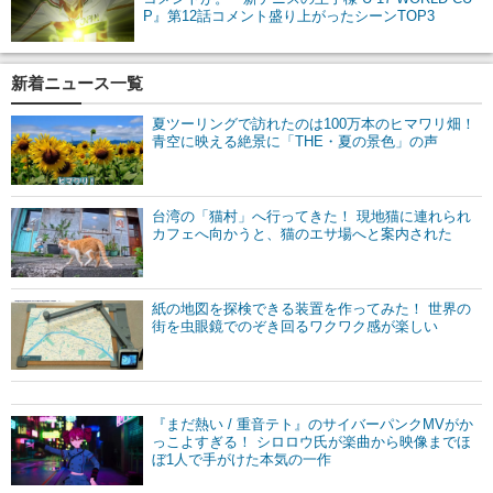
P』第12話コメント盛り上がったシーンTOP3
新着ニュース一覧
夏ツーリングで訪れたのは100万本のヒマワリ畑！
青空に映える絶景に「THE・夏の景色」の声
台湾の「猫村」へ行ってきた！ 現地猫に連れられ
カフェへ向かうと、猫のエサ場へと案内された
紙の地図を探検できる装置を作ってみた！ 世界の
街を虫眼鏡でのぞき回るワクワク感が楽しい
『まだ熱い / 重音テト』のサイバーパンクMVがか
っこよすぎる！ シロロウ氏が楽曲から映像までほ
ぼ1人で手がけた本気の一作