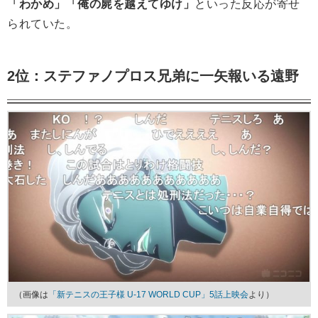
「わかめ」「俺の屍を越えてゆけ」
といった反応が寄せ
られていた。
2位：ステファノプロス兄弟に一矢報いる遠野
（画像は
「新テニスの王子様 U-17 WORLD CUP」5話上映会
より）