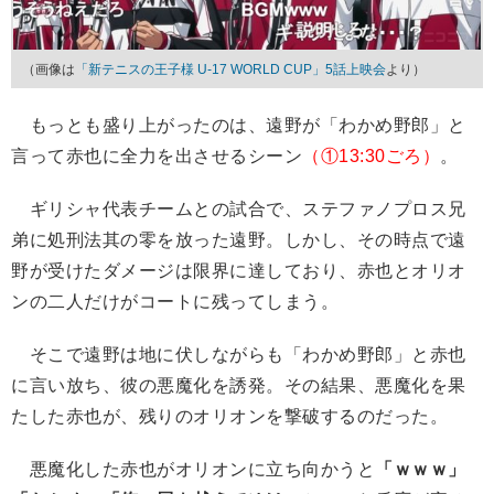
（画像は
「新テニスの王子様 U-17 WORLD CUP」5話上映会
より）
もっとも盛り上がったのは、遠野が「わかめ野郎」と
言って赤也に全力を出させるシーン
（①13:30ごろ）
。
ギリシャ代表チームとの試合で、ステファノプロス兄
弟に処刑法其の零を放った遠野。しかし、その時点で遠
野が受けたダメージは限界に達しており、赤也とオリオ
ンの二人だけがコートに残ってしまう。
そこで遠野は地に伏しながらも「わかめ野郎」と赤也
に言い放ち、彼の悪魔化を誘発。その結果、悪魔化を果
たした赤也が、残りのオリオンを撃破するのだった。
悪魔化した赤也がオリオンに立ち向かうと
「ｗｗｗ」