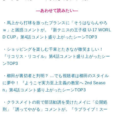
―あわせて読みたい
―
・馬上から打球を放ったプランスに「そうはならんやろ
ｗ」と困惑コメントが。『新テニスの王子様 U-17 WORL
D CUP』第4話コメント盛り上がったシーンTOP3
・ショッピングを楽しむ千束とたきなが微笑ましい！
『リコリス・リコイル』第4話コメント盛り上がったシー
ンTOP3
・櫛󠄁田が裏切者と判明？ …でも視聴者は櫛󠄁田のスタイル
に夢中！ 『ようこそ実力至上主義の教室へ 2nd Seaso
n』第4話コメント盛り上がったシーンTOP3
・クラスメイトの前で部活勧誘を受けたメイに「公開処
刑」「誘ってやがる」コメントが。『ラブライブ！スー