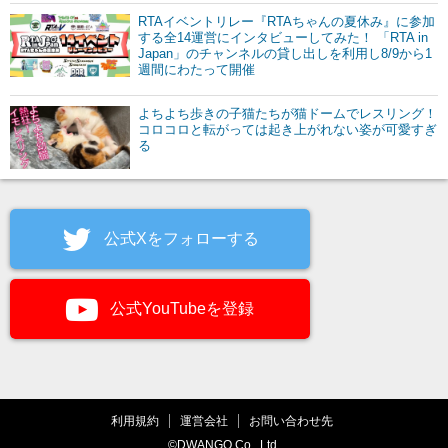
RTAイベントリレー『RTAちゃんの夏休み』に参加
する全14運営にインタビューしてみた！ 「RTA in
Japan」のチャンネルの貸し出しを利用し8/9から1
週間にわたって開催
よちよち歩きの子猫たちが猫ドームでレスリング！
コロコロと転がっては起き上がれない姿が可愛すぎ
る
公式Xをフォローする
公式YouTubeを登録
利用規約
運営会社
お問い合わせ先
©DWANGO Co., Ltd.