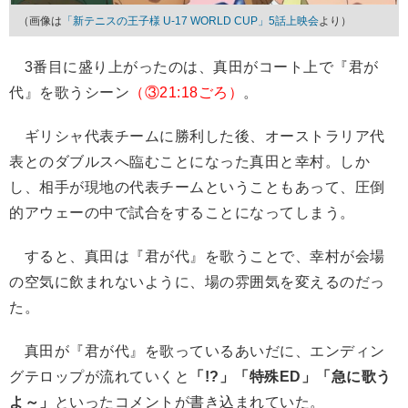
（画像は
「新テニスの王子様 U-17 WORLD CUP」5話上映会
より）
3番目に盛り上がったのは、真田がコート上で『君が
代』を歌うシーン
（③21:18ごろ）
。
ギリシャ代表チームに勝利した後、オーストラリア代
表とのダブルスへ臨むことになった真田と幸村。しか
し、相手が現地の代表チームということもあって、圧倒
的アウェーの中で試合をすることになってしまう。
すると、真田は『君が代』を歌うことで、幸村が会場
の空気に飲まれないように、場の雰囲気を変えるのだっ
た。
真田が『君が代』を歌っているあいだに、エンディン
グテロップが流れていくと
「!?」「特殊ED」「急に歌う
よ～」
といったコメントが書き込まれていた。