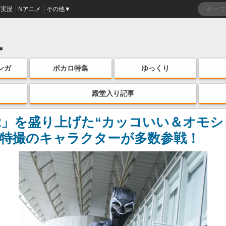
実況
Nアニメ
その他▼
ンガ
ボカロ特集
ゆっくり
殿堂入り記事
22」を盛り上げた“カッコいい＆オモ
特撮のキャラクターが多数参戦！