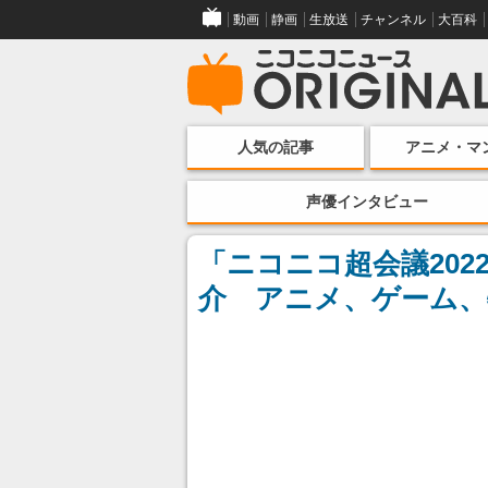
動画
静画
生放送
チャンネル
大百科
人気の記事
アニメ・マ
声優インタビュー
「ニコニコ超会議20
介 アニメ、ゲーム、