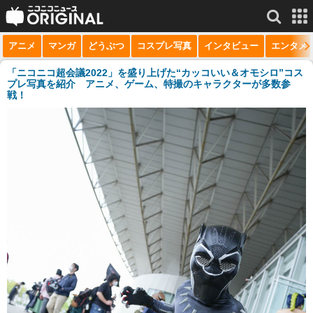
アニメ
マンガ
どうぶつ
コスプレ写真
インタビュー
エンタメ
サービス一覧
もっと見る
niconico
「ニコニコ超会議2022」を盛り上げた“カッコいい＆オモシロ”コス
プレ写真を紹介 アニメ、ゲーム、特撮のキャラクターが多数参
戦！
動画
生放送
ニュース
チャンネル
マンガ
ニコニコQ