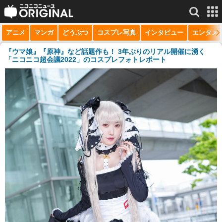
アニメ
マンガ
どうぶつ
コスプレ写真
インタビュー
エンタメ
サービス一覧
もっと見る
niconico
『ウマ娘』『原神』など話題作も！ 3年ぶりのリアル開催に湧く
「ニコニコ超会議2022」のコスプレフォトレポート
動画
生放送
ニュース
チャンネル
マンガ
ニコニコQ