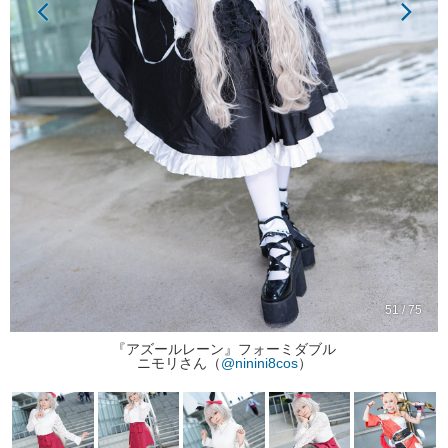
51 / 75
『アズールレーン』フォーミダブル
ニモリさん（
@ninini8cos
）