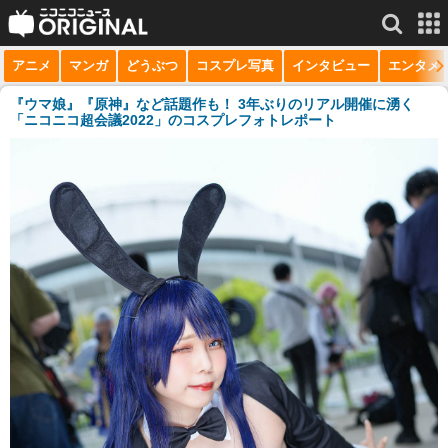
アニメ
マンガ
どうぶつ
コスプレ写真
インタビュー
エンタメ
サービス一覧
もっと見る
niconico
『ウマ娘』『原神』など話題作も！ 3年ぶりのリアル開催に湧く
「ニコニコ超会議2022」のコスプレフォトレポート
動画
生放送
ニュース
チャンネル
マンガ
ニコニコQ