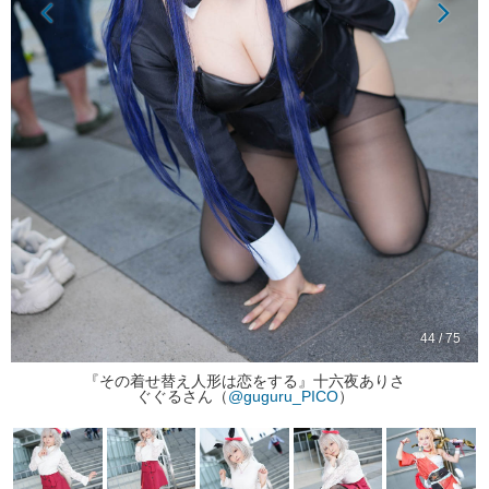
44 / 75
『その着せ替え人形は恋をする』十六夜ありさ
ぐぐるさん（
@guguru_PICO
）