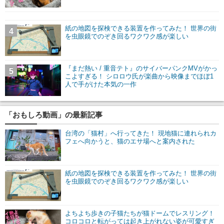
紙の地図を探検できる装置を作ってみた！ 世界の街
4
を虫眼鏡でのぞき回るワクワク感が楽しい
『まだ熱い / 重音テト』のサイバーパンクMVがかっ
5
こよすぎる！ シロロウ氏が楽曲から映像までほぼ1
人で手がけた本気の一作
「おもしろ動画」の最新記事
台湾の「猫村」へ行ってきた！ 現地猫に連れられカ
フェへ向かうと、猫のエサ場へと案内された
紙の地図を探検できる装置を作ってみた！ 世界の街
を虫眼鏡でのぞき回るワクワク感が楽しい
よちよち歩きの子猫たちが猫ドームでレスリング！
コロコロと転がっては起き上がれない姿が可愛すぎ