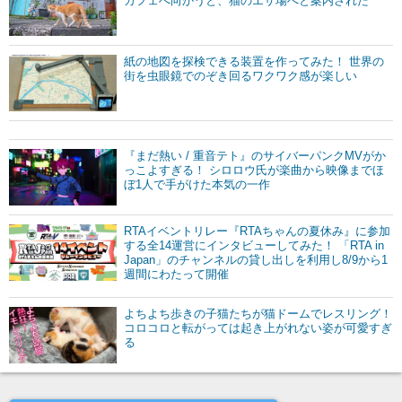
カフェへ向かうと、猫のエサ場へと案内された
紙の地図を探検できる装置を作ってみた！ 世界の
街を虫眼鏡でのぞき回るワクワク感が楽しい
『まだ熱い / 重音テト』のサイバーパンクMVがか
っこよすぎる！ シロロウ氏が楽曲から映像までほ
ぼ1人で手がけた本気の一作
RTAイベントリレー『RTAちゃんの夏休み』に参加
する全14運営にインタビューしてみた！ 「RTA in
Japan」のチャンネルの貸し出しを利用し8/9から1
週間にわたって開催
よちよち歩きの子猫たちが猫ドームでレスリング！
コロコロと転がっては起き上がれない姿が可愛すぎ
る