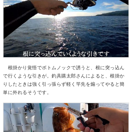
根掛かり覚悟でボトムノックで誘うと、根に突っ込ん
で行くような引きが。釣具購太郎さんによると、根掛か
りしたときは強く引っ張らず軽く竿先を煽ってやると簡
単に外れるそうです。