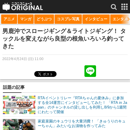
アニメ
マンガ
どうぶつ
コスプレ写真
インタビュー
エンタメ
サービス一覧
もっと見る
niconico
男鹿沖でスロージギング＆ライトジギング！ タ
ックルを変えながら良型の根魚いろいろ釣って
動画
きた
生放送
2022年4月24日 (日) 11:00
ニュース
チャンネル
話題の記事
マンガ
RTAイベントリレー『RTAちゃんの夏休み』に参加
ニコニコQ
する全14運営にインタビューしてみた！ 「RTA in Ja
pan」のチャンネルの貸し出しを利用し8/9から1週間
にわたって開催
家庭菜園のキュウリを大量消費！ 「きゅうりのキュ
ーちゃん」みたいなお漬物を作ってみた