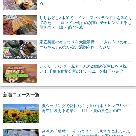
る
ししおどし×木琴で「ドレミファソラシド」を鳴らし
てみた！ 『ロンドン橋』の演奏にチャレンジするも
最後のド、鳴らずに終幕
家庭菜園のキュウリを大量消費！ 「きゅうりのキュ
ーちゃん」みたいなお漬物を作ってみた
レッサーパンダ・風太くんの23歳の誕生日をお祝
い！ 千葉市動物公園のセレモニーの様子を紹介
新着ニュース一覧
夏ツーリングで訪れたのは100万本のヒマワリ畑！
青空に映える絶景に「THE・夏の景色」の声
台湾の「猫村」へ行ってきた！ 現地猫に連れられ