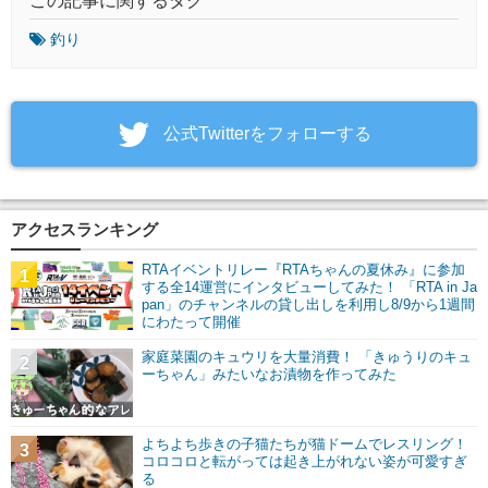
この記事に関するタグ
釣り
‎公式Twitterをフォローする
アクセスランキング
RTAイベントリレー『RTAちゃんの夏休み』に参加
1
する全14運営にインタビューしてみた！ 「RTA in Ja
pan」のチャンネルの貸し出しを利用し8/9から1週間
にわたって開催
家庭菜園のキュウリを大量消費！ 「きゅうりのキュ
2
ーちゃん」みたいなお漬物を作ってみた
よちよち歩きの子猫たちが猫ドームでレスリング！
3
コロコロと転がっては起き上がれない姿が可愛すぎ
る