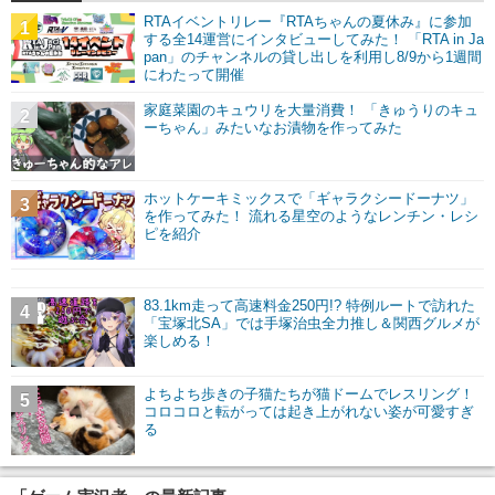
RTAイベントリレー『RTAちゃんの夏休み』に参加
1
する全14運営にインタビューしてみた！ 「RTA in Ja
pan」のチャンネルの貸し出しを利用し8/9から1週間
にわたって開催
家庭菜園のキュウリを大量消費！ 「きゅうりのキュ
2
ーちゃん」みたいなお漬物を作ってみた
ホットケーキミックスで「ギャラクシードーナツ」
3
を作ってみた！ 流れる星空のようなレンチン・レシ
ピを紹介
83.1km走って高速料金250円!? 特例ルートで訪れた
4
「宝塚北SA」では手塚治虫全力推し＆関西グルメが
楽しめる！
よちよち歩きの子猫たちが猫ドームでレスリング！
5
コロコロと転がっては起き上がれない姿が可愛すぎ
る