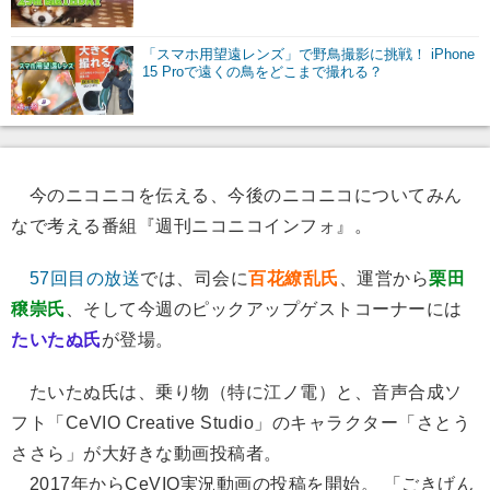
「スマホ用望遠レンズ」で野鳥撮影に挑戦！ iPhone
15 Proで遠くの鳥をどこまで撮れる？
今のニコニコを伝える、今後のニコニコについてみん
なで考える番組『週刊ニコニコインフォ』。
57回目の放送
では、司会に
百花繚乱氏
、運営から
栗田
穣崇氏
、そして今週のピックアップゲストコーナーには
たいたぬ氏
が登場。
たいたぬ氏は、乗り物（特に江ノ電）と、音声合成ソ
フト「CeVIO Creative Studio」のキャラクター「さとう
ささら」が大好きな動画投稿者。
2017年からCeVIO実況動画の投稿を開始。 「ごきげん