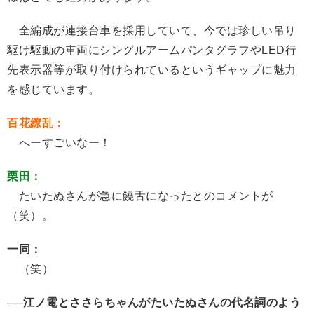
全編成が連接台車を採用していて、今では珍しい吊り
駆け駆動の車両にシングルアームパンタグラフやLED行
先表示器等が取り付けられているというギャップに魅力
を感じています。
百花繚乱：
へーすごいなー！
栗田：
たいたぬさんが急に饒舌になったとのコメントが
（笑）。
一同：
（笑）
──江ノ電とささらちゃんがたいたぬさんの代名詞のよう