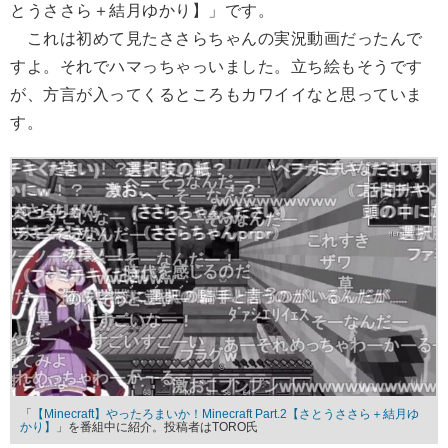
とうささら＋結月ゆかり】」です。
これは初めて見たささらちゃんの実況動画だったんで
すよ。それでハマっちゃっいました。立ち絵もそうです
が、方言が入ってくるところもカワイイなと思っていま
す。
「
【Minecraft】やったろまいか！Minecraft Part.2【さとうささら＋結月ゆ
かり】
」を番組中に紹介。投稿者はTORO氏