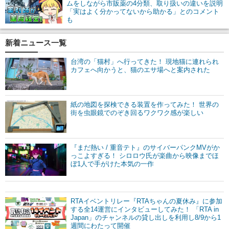
ムをしながら市販薬の4分類、取り扱いの違いを説明
「実はよく分かってないから助かる」とのコメント
も
新着ニュース一覧
台湾の「猫村」へ行ってきた！ 現地猫に連れられ
カフェへ向かうと、猫のエサ場へと案内された
紙の地図を探検できる装置を作ってみた！ 世界の
街を虫眼鏡でのぞき回るワクワク感が楽しい
『まだ熱い / 重音テト』のサイバーパンクMVがか
っこよすぎる！ シロロウ氏が楽曲から映像までほ
ぼ1人で手がけた本気の一作
RTAイベントリレー『RTAちゃんの夏休み』に参加
する全14運営にインタビューしてみた！ 「RTA in
Japan」のチャンネルの貸し出しを利用し8/9から1
週間にわたって開催