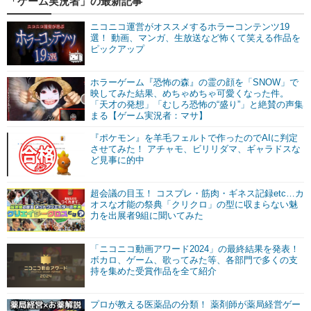
「ゲーム実況者」の最新記事
ニコニコ運営がオススメするホラーコンテンツ19
選！ 動画、マンガ、生放送など怖くて笑える作品を
ピックアップ
ホラーゲーム『恐怖の森』の霊の顔を「SNOW」で
映してみた結果、めちゃめちゃ可愛くなった件。
「天才の発想」「むしろ恐怖の“盛り”」と絶賛の声集
まる【ゲーム実況者：マサ】
『ポケモン』を羊毛フェルトで作ったのでAIに判定
させてみた！ アチャモ、ビリリダマ、ギャラドスな
ど見事に的中
超会議の目玉！ コスプレ・筋肉・ギネス記録etc…カ
オスな才能の祭典「クリクロ」の型に収まらない魅
力を出展者9組に聞いてみた
「ニコニコ動画アワード2024」の最終結果を発表！
ボカロ、ゲーム、歌ってみた等、各部門で多くの支
持を集めた受賞作品を全て紹介
プロが教える医薬品の分類！ 薬剤師が薬局経営ゲー