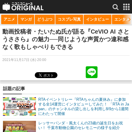
アニメ
マンガ
どうぶつ
コスプレ写真
インタビュー
エンタメ
サービス一覧
もっと見る
niconico
動画投稿者・たいたぬ氏が語る『CeVIO AI さと
うささら』の魅力──同じような声質かつ違和感
動画
なく歌もしゃべりもできる
生放送
2021年11月17日 (水) 20:00
ニュース
チャンネル
話題の記事
マンガ
RTAイベントリレー『RTAちゃんの夏休み』に参加
ニコニコQ
する全14運営にインタビューしてみた！ 「RTA in Ja
pan」のチャンネルの貸し出しを利用し8/9から1週間
にわたって開催
レッサーパンダ・風太くんの23歳の誕生日をお祝
い！ 千葉市動物公園のセレモニーの様子を紹介