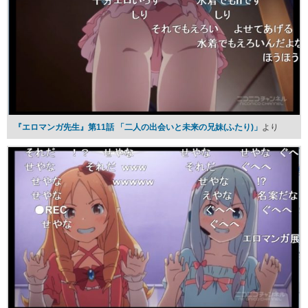
『エロマンガ先生』第11話 「二人の出会いと未来の兄妹(ふたり)」
より