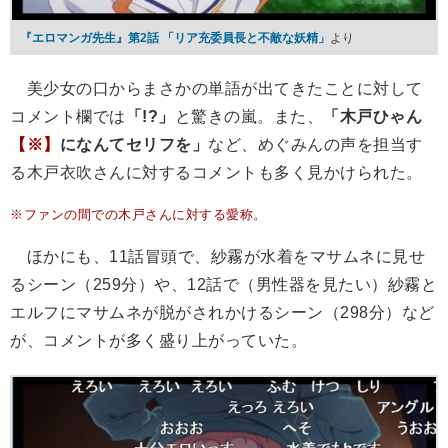
『エロマンガ先生』第2話 「リア充委員長と不敵な妖精」
より
美少女の口からまさかの単語が出てきたことに対して
コメント欄では
「!?」
と驚きの嵐。また、
「木戸ひゃん
【※】
になんてセリフを」
など、めぐみんの声を担当す
る木戸衣吹さんに対するコメントも多く見かけられた。
※ファンの間での木戸さんに対する愛称。
ほかにも、11話冒頭で、紗霧が水着をマサムネに見せ
るシーン（259分）や、12話で（男性器を見たい）紗霧と
エルフにマサムネが脱がされかけるシーン（298分）など
が、コメントが多く盛り上がっていた。