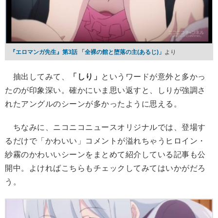
『エロマンガ先生』第3話 「全裸の館と堕落の主(あるじ)」
より
抽出してみて、
「しり」
というワードが意外と多かっ
たのが印象深い。確かにいま思い返すと、しりが強調さ
れたアングルのシーンが多かったように思える。
ちなみに、ニコニコニュースオリジナルでは、登場す
るだけで「かわいい」コメントが溢れちゃうヒロイン・
紗霧のかわいいシーンをまとめて紹介している記事も公
開中。よければこちらもチェックしてみてはいかがだろ
う。