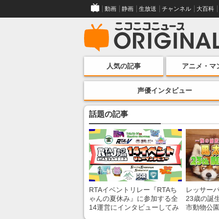
動画
静画
生放送
チャンネル
大百科
人気の記事
アニメ・マ
声優インタビュー
話題の記事
RTAイベントリレー『RTAち
レッサー
ゃんの夏休み』に参加する全
23歳の誕
14運営にインタビューしてみ
市動物公
た！ 「RTA in Japan」のチャ
子を紹介