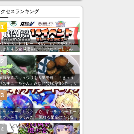
い」の声
アクセスランキング
1
RTAイベントリレー『RTAちゃんの夏休み』
に参加する全14運営にインタビューしてみ
た！ 「RTA in Japan」のチャンネルの貸し
出しを利用し8/9から1週間にわたって開催
2
家庭菜園のキュウリを大量消費！ 「きゅう
りのキューちゃん」みたいなお漬物を作って
みた
3
ホットケーキミックスで「ギャラクシードー
ナツ」を作ってみた！ 流れる星空のような
レンチン・レシピを紹介
4