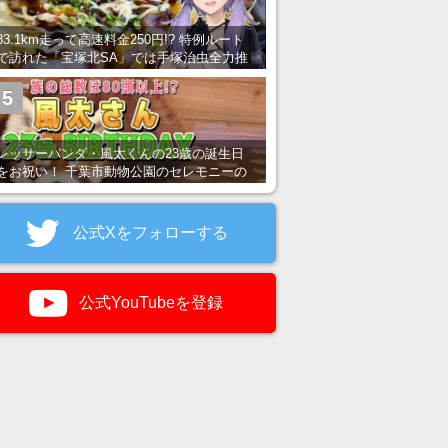
83.1km走って高速料金250円!? 特例ルート
で訪れた「宝塚北SA」では手塚治虫全力推
し＆関西グルメが楽しめる！
5
レッサーパンダ・風太くんの23歳の誕生日
をお祝い！ 千葉市動物公園のセレモニーの
様子を紹介
公式Xをフォローする
公式YouTubeを登録