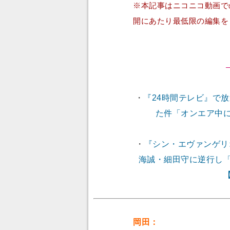
※本記事はニコニコ動画で
開にあたり最低限の編集を
・
『24時間テレビ』で
た件「オンエア中
・
『シン・エヴァンゲリ
海誠・細田守に逆行し
岡田：