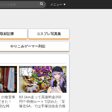
メニュー ▼
取材記事
コスプレ写真集
やりこみゲーマー列伝
」の食堂車
83.1km走って高速料金250
できた！
円!? 特例ルートで訪れた「宝
別な時
塚北SA」では手塚治虫全力推
「いいな
し＆関西グルメが楽しめる！