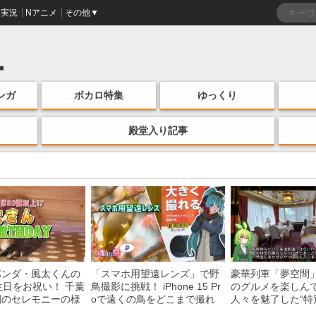
実況
Nアニメ
その他▼
ンガ
ボカロ特集
ゆっくり
殿堂入り記事
パンダ・風太くんの
「スマホ用望遠レンズ」で野
豪華列車「夢空間
生日をお祝い！ 千葉
鳥撮影に挑戦！ iPhone 15 Pr
のグルメを楽しん
園のセレモニーの様
oで遠くの鳥をどこまで撮れ
人々を魅了した“特
る？
間”を味わう様子に