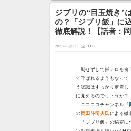
ンネルの貸し出しを利用し8/9
から1週間にわたって開催
ジブリの“目玉焼き”
の？「ジブリ飯」に
徹底解説！【話者：岡
2021年5月21日 (金) 11:00
期せずして飯テロを食
て呼ばれるようもなって
う認識はすっかり定着し
に見えるのでしょうか？
ニコニコチャンネル『
の
岡田斗司夫氏
による徹
「ジブリ飯」の秘密につ
ン制作現場を描いたNH