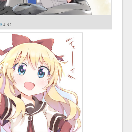
画
より）