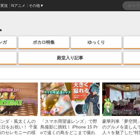
実況
Nアニメ
その他▼
ンガ
ボカロ特集
ゆっくり
殿堂入り記事
パンダ・風太くんの
「スマホ用望遠レンズ」で野
豪華列車「夢空間
生日をお祝い！ 千葉
鳥撮影に挑戦！ iPhone 15 Pr
のグルメを楽しん
園のセレモニーの様
oで遠くの鳥をどこまで撮れ
人々を魅了した“特
る？
間”を味わう様子に