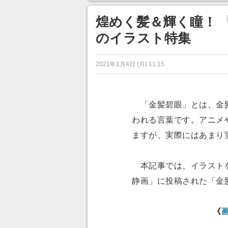
ンネルの貸し出しを利用し8/9
から1週間にわたって開催
煌めく髪＆輝く瞳！ 
のイラスト特集
2021年1月4日 (月) 11:15
「金髪碧眼」とは、金髪
われる言葉です。アニメ
ますが、実際にはあまり
本記事では、イラストを
静画」に投稿された「金
《