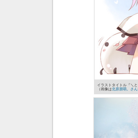
イラストタイトル『＼と
（画像は
北原朋萌。さん