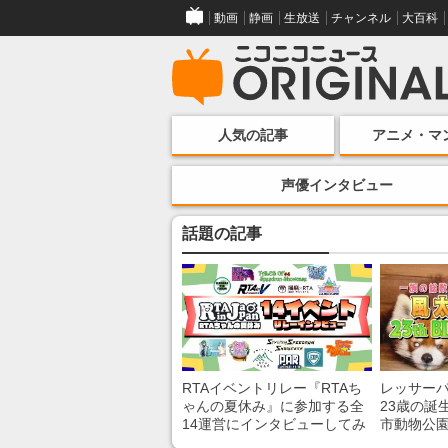
動画
静画
生放送
チャンネル
大百科
人気の記事
アニメ・マ
声優インタビュー
話題の記事
RTAイベントリレー『RTAち
レッサー
ゃんの夏休み』に参加する全
23歳の誕
14運営にインタビューしてみ
市動物公
た！ 「RTA in Japan」のチャ
子を紹介