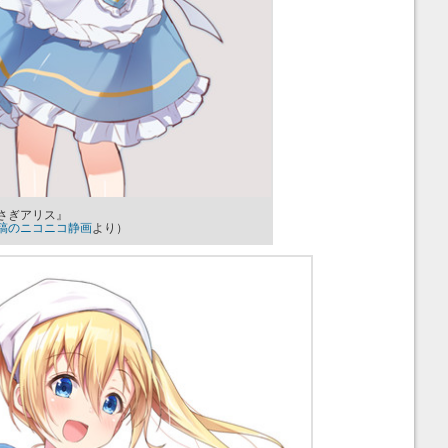
さぎアリス』
稿のニコニコ静画
より）