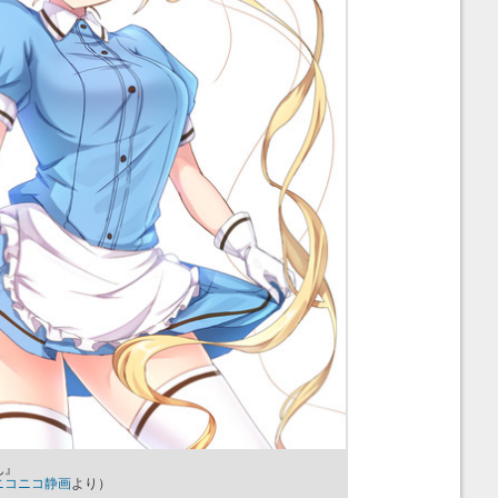
ん』
ニコニコ静画
より）