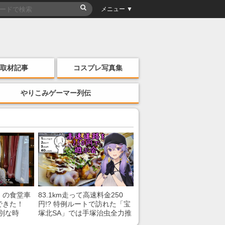
メニュー ▼
取材記事
コスプレ写真集
やりこみゲーマー列伝
」の食堂車
83.1km走って高速料金250
できた！
円!? 特例ルートで訪れた「宝
別な時
塚北SA」では手塚治虫全力推
「いいな
し＆関西グルメが楽しめる！