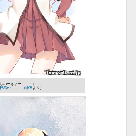
しのーきょーこ！／』
投稿のニコニコ静画
より）