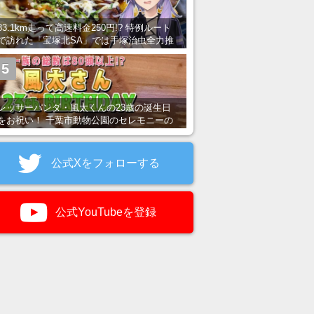
83.1km走って高速料金250円!? 特例ルート
で訪れた「宝塚北SA」では手塚治虫全力推
し＆関西グルメが楽しめる！
5
レッサーパンダ・風太くんの23歳の誕生日
をお祝い！ 千葉市動物公園のセレモニーの
様子を紹介
公式Xをフォローする
公式YouTubeを登録