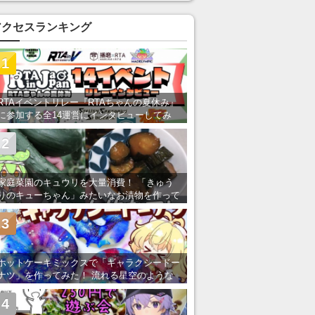
い」の声
アクセスランキング
1
RTAイベントリレー『RTAちゃんの夏休み』
に参加する全14運営にインタビューしてみ
た！ 「RTA in Japan」のチャンネルの貸し
出しを利用し8/9から1週間にわたって開催
2
家庭菜園のキュウリを大量消費！ 「きゅう
りのキューちゃん」みたいなお漬物を作って
みた
3
ホットケーキミックスで「ギャラクシードー
ナツ」を作ってみた！ 流れる星空のような
レンチン・レシピを紹介
4