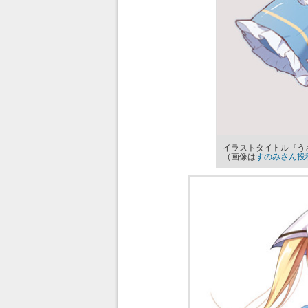
イラストタイトル『う
（画像は
すのみさん投