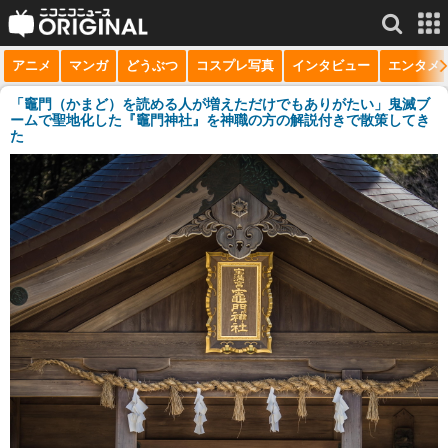
アニメ
マンガ
どうぶつ
コスプレ写真
インタビュー
エンタメ
サービス一覧
もっと見る
niconico
「竈門（かまど）を読める人が増えただけでもありがたい」鬼滅ブ
ームで聖地化した『竈門神社』を神職の方の解説付きで散策してき
た
動画
生放送
ニュース
チャンネル
マンガ
ニコニコQ