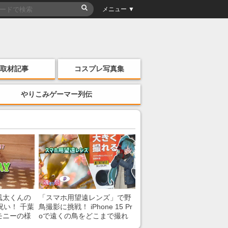
メニュー ▼
取材記事
コスプレ写真集
やりこみゲーマー列伝
風太くんの
「スマホ用望遠レンズ」で野
祝い！ 千葉
鳥撮影に挑戦！ iPhone 15 Pr
モニーの様
oで遠くの鳥をどこまで撮れ
る？