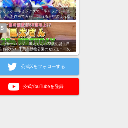
ホットケーキミックスで「ギャラクシードー
ナツ」を作ってみた！ 流れる星空のような
レンチン・レシピを紹介
5
レッサーパンダ・風太くんの23歳の誕生日
をお祝い！ 千葉市動物公園のセレモニーの
様子を紹介
公式Xをフォローする
公式YouTubeを登録