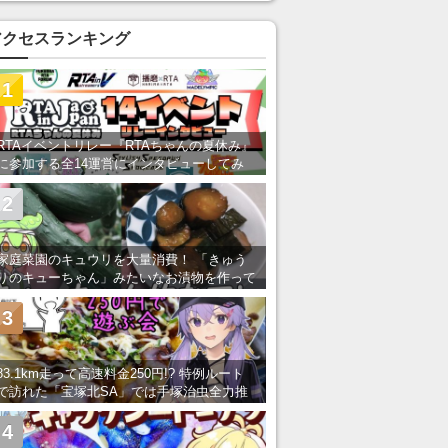
アクセスランキング
1
RTAイベントリレー『RTAちゃんの夏休み』
に参加する全14運営にインタビューしてみ
た！ 「RTA in Japan」のチャンネルの貸し
出しを利用し8/9から1週間にわたって開催
2
家庭菜園のキュウリを大量消費！ 「きゅう
りのキューちゃん」みたいなお漬物を作って
みた
3
83.1km走って高速料金250円!? 特例ルート
で訪れた「宝塚北SA」では手塚治虫全力推
し＆関西グルメが楽しめる！
4