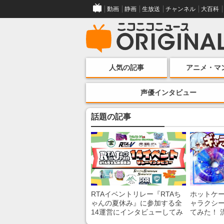
動画
静画
生放送
チャンネル
大百科
人気の記事
アニメ・マ
声優インタビュー
話題の記事
RTAイベントリレー『RTAち
ホットケ
ゃんの夏休み』に参加する全
ャラクシ
14運営にインタビューしてみ
てみた！ 
た！ 「RTA in Japan」のチャ
レンチン