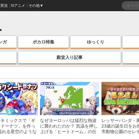
実況
Nアニメ
その他▼
ンガ
ボカロ特集
ゆっくり
殿堂入り記事
ーキミックスで「ギ
なぜヨーロッパは猛烈な熱波
レッサーパンダ・
ードーナツ」を作っ
に襲われたのか？ 気温を押し
23歳の誕生日をお
流れる星空のような
上げる「ヒートドーム」の仕
市動物公園のセレ
・レシピを紹介
組みを解説
子を紹介