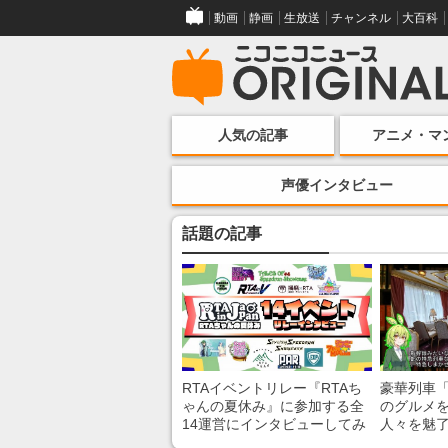
動画
静画
生放送
チャンネル
大百科
人気の記事
アニメ・マ
声優インタビュー
話題の記事
RTAイベントリレー『RTAち
豪華列車
ゃんの夏休み』に参加する全
のグルメ
14運営にインタビューしてみ
人々を魅了
た！ 「RTA in Japan」のチャ
間”を味わ