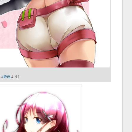
コ静画
より）