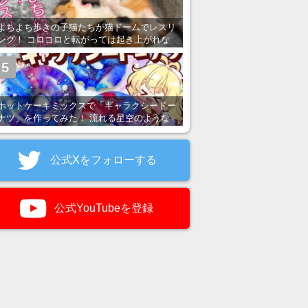
よちよち歩きの子猫たちが猫ドームでレスリ
ング！ コロコロと転がっては起き上がれな
い姿が可愛すぎる
5
ホットケーキミックスで「ギャラクシードー
ナツ」を作ってみた！ 流れる星空のような
レンチン・レシピを紹介
公式Xをフォローする
公式YouTubeを登録