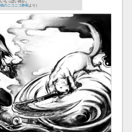
のいちっぽい何か』
投稿のニコニコ静画
より）