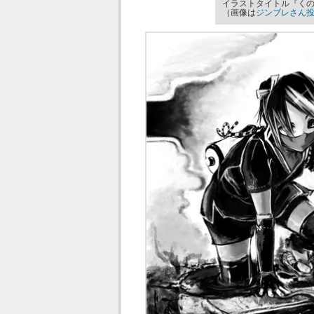
イラストタイトル『く
（画像は
ジンブレさん