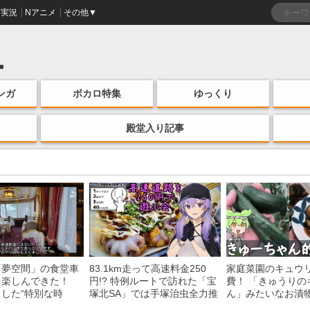
実況
Nアニメ
その他▼
ンガ
ボカロ特集
ゆっくり
殿堂入り記事
「夢空間」の食堂車
83.1km走って高速料金250
家庭菜園のキュウ
を楽しんできた！
円!? 特例ルートで訪れた「宝
費！ 「きゅうりの
した“特別な時
塚北SA」では手塚治虫全力推
ん」みたいなお漬
う様子に「いいな
し＆関西グルメが楽しめる！
みた