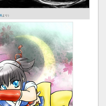
画
より）