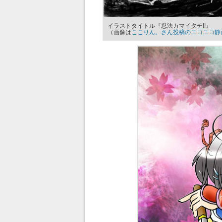
イラストタイトル『忍法カマイタチ!!』
（画像は
ここりん。さん投稿のニコニコ静