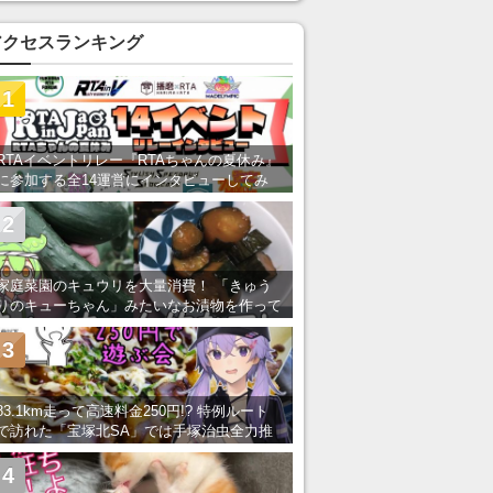
アクセスランキング
1
RTAイベントリレー『RTAちゃんの夏休み』
に参加する全14運営にインタビューしてみ
た！ 「RTA in Japan」のチャンネルの貸し
出しを利用し8/9から1週間にわたって開催
2
家庭菜園のキュウリを大量消費！ 「きゅう
りのキューちゃん」みたいなお漬物を作って
みた
3
83.1km走って高速料金250円!? 特例ルート
で訪れた「宝塚北SA」では手塚治虫全力推
し＆関西グルメが楽しめる！
4