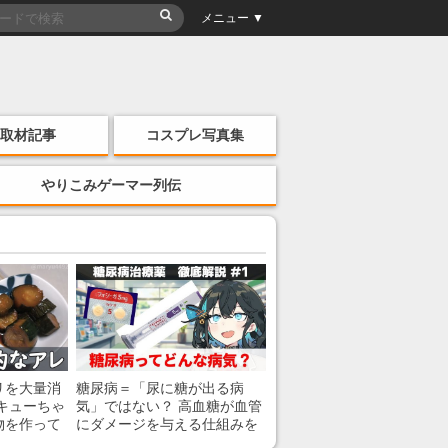
メニュー ▼
取材記事
コスプレ写真集
やりこみゲーマー列伝
リを大量消
糖尿病＝「尿に糖が出る病
キューちゃ
気」ではない？ 高血糖が血管
物を作って
にダメージを与える仕組みを
薬剤師が解説