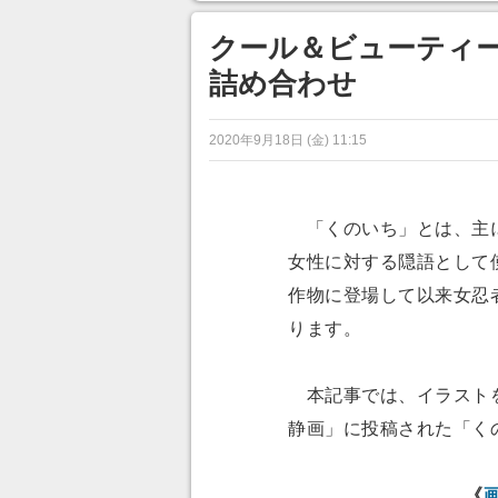
ンネルの貸し出しを利用し8/9
あ」「行
から1週間にわたって開催
クール＆ビューティ
詰め合わせ
2020年9月18日 (金) 11:15
「くのいち」とは、主に
女性に対する隠語として
作物に登場して以来女忍
ります。
本記事では、イラストを
静画」に投稿された「く
《