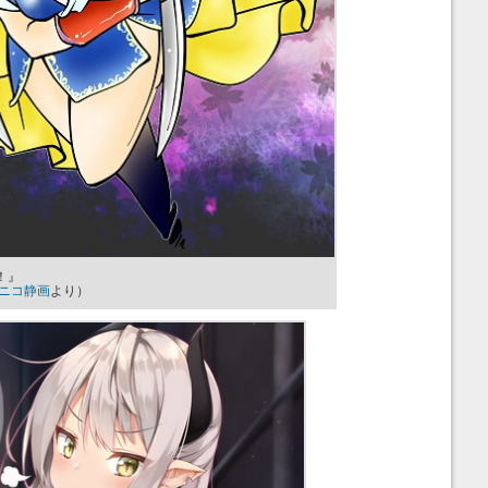
！』
コニコ静画
より）