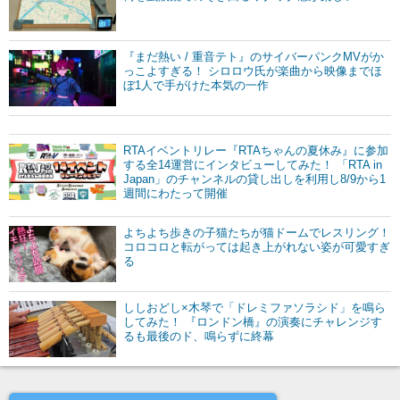
『まだ熱い / 重音テト』のサイバーパンクMVがか
っこよすぎる！ シロロウ氏が楽曲から映像までほ
ぼ1人で手がけた本気の一作
RTAイベントリレー『RTAちゃんの夏休み』に参加
する全14運営にインタビューしてみた！ 「RTA in
Japan」のチャンネルの貸し出しを利用し8/9から1
週間にわたって開催
よちよち歩きの子猫たちが猫ドームでレスリング！
コロコロと転がっては起き上がれない姿が可愛すぎ
る
ししおどし×木琴で「ドレミファソラシド」を鳴ら
してみた！ 『ロンドン橋』の演奏にチャレンジす
るも最後のド、鳴らずに終幕