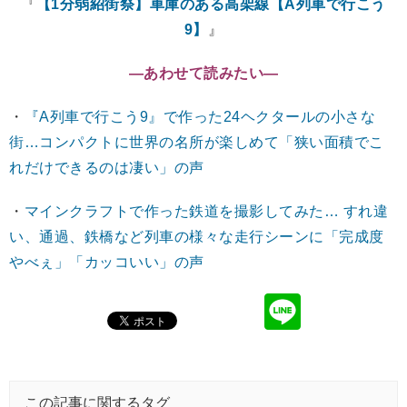
『
【1分弱紹街祭】車庫のある高架線【A列車で行こう
9】
』
―あわせて読みたい―
・
『A列車で行こう9』で作った24ヘクタールの小さな
街…コンパクトに世界の名所が楽しめて「狭い面積でこ
れだけできるのは凄い」の声
・
マインクラフトで作った鉄道を撮影してみた… すれ違
い、通過、鉄橋など列車の様々な走行シーンに「完成度
やべぇ」「カッコいい」の声
この記事に関するタグ