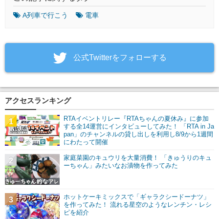
A列車で行こう
電車
‎公式Twitterをフォローする
アクセスランキング
RTAイベントリレー『RTAちゃんの夏休み』に参加
1
する全14運営にインタビューしてみた！ 「RTA in Ja
pan」のチャンネルの貸し出しを利用し8/9から1週間
にわたって開催
家庭菜園のキュウリを大量消費！ 「きゅうりのキュ
2
ーちゃん」みたいなお漬物を作ってみた
ホットケーキミックスで「ギャラクシードーナツ」
3
を作ってみた！ 流れる星空のようなレンチン・レシ
ピを紹介