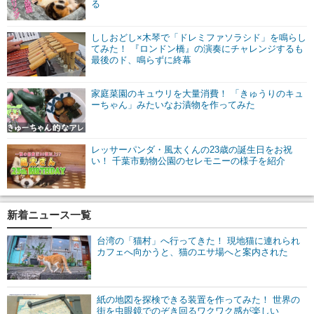
る
ししおどし×木琴で「ドレミファソラシド」を鳴らし
てみた！ 『ロンドン橋』の演奏にチャレンジするも
最後のド、鳴らずに終幕
家庭菜園のキュウリを大量消費！ 「きゅうりのキュ
ーちゃん」みたいなお漬物を作ってみた
レッサーパンダ・風太くんの23歳の誕生日をお祝
い！ 千葉市動物公園のセレモニーの様子を紹介
新着ニュース一覧
台湾の「猫村」へ行ってきた！ 現地猫に連れられ
カフェへ向かうと、猫のエサ場へと案内された
紙の地図を探検できる装置を作ってみた！ 世界の
街を虫眼鏡でのぞき回るワクワク感が楽しい