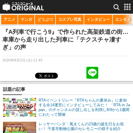
アニメ
マンガ
どうぶつ
コスプレ写真
インタビュー
エンタメ
サービス一覧
もっと見る
niconico
『A列車で行こう9』で作られた高架鉄道の街…
車庫から走り出した列車に「テクスチャ凄す
動画
ぎ」の声
生放送
2020年6月2日 (火) 11:45
ニュース
チャンネル
話題の記事
マンガ
RTAイベントリレー『RTAちゃんの夏休み』に参加
ニコニコQ
する全14運営にインタビューしてみた！ 「RTA in Ja
pan」のチャンネルの貸し出しを利用し8/9から1週間
にわたって開催
レッサーパンダ・風太くんの23歳の誕生日をお祝
い！ 千葉市動物公園のセレモニーの様子を紹介