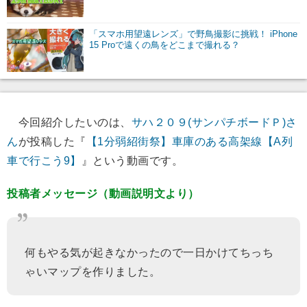
「スマホ用望遠レンズ」で野鳥撮影に挑戦！ iPhone
15 Proで遠くの鳥をどこまで撮れる？
今回紹介したいのは、
サハ２０９(サンパチボードＰ)さ
ん
が投稿した『
【1分弱紹街祭】車庫のある高架線【A列
車で行こう9】
』という動画です。
投稿者メッセージ（動画説明文より）
何もやる気が起きなかったので一日かけてちっち
ゃいマップを作りました。