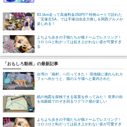
83.1km走って高速料金250円!? 特例ルートで訪れた
4
「宝塚北SA」では手塚治虫全力推し＆関西グルメが
楽しめる！
よちよち歩きの子猫たちが猫ドームでレスリング！
5
コロコロと転がっては起き上がれない姿が可愛すぎ
る
「おもしろ動画」の最新記事
台湾の「猫村」へ行ってきた！ 現地猫に連れられカ
フェへ向かうと、猫のエサ場へと案内された
紙の地図を探検できる装置を作ってみた！ 世界の街
を虫眼鏡でのぞき回るワクワク感が楽しい
よちよち歩きの子猫たちが猫ドームでレスリング！
コロコロと転がっては起き上がれない姿が可愛すぎ