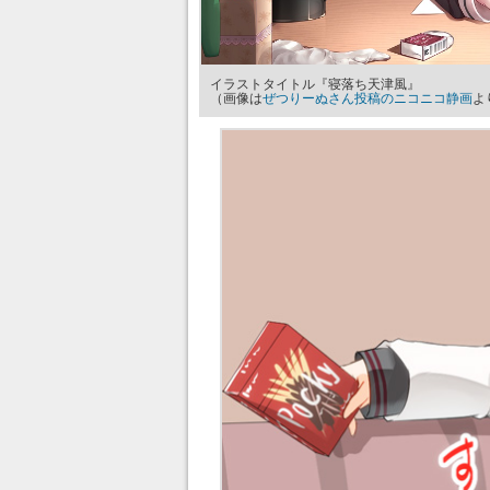
イラストタイトル『寝落ち天津風』
（画像は
ぜつりーぬさん投稿のニコニコ静画
よ