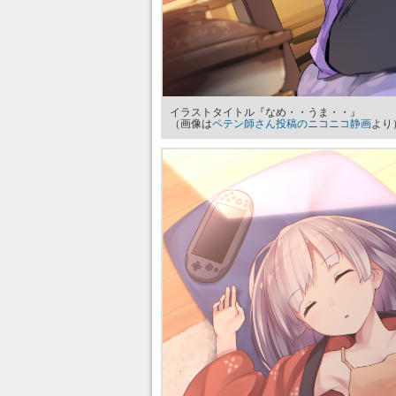
イラストタイトル『なめ・・うま・・』
（画像は
ペテン師さん投稿のニコニコ静画
より