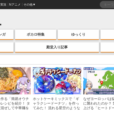
実況
Nアニメ
その他▼
ンガ
ボカロ特集
ゆっくり
殿堂入り記事
に作る「簡易オウチ
ホットケーキミックスで「ギ
なぜヨーロッパは
レシピを紹介！ タ
ャラクシードーナツ」を作っ
に襲われたのか？ 
直混ぜして中華麺を
てみた！ 流れる星空のような
上げる「ヒートド
けの一品がお手軽な
レンチン・レシピを紹介
組みを解説