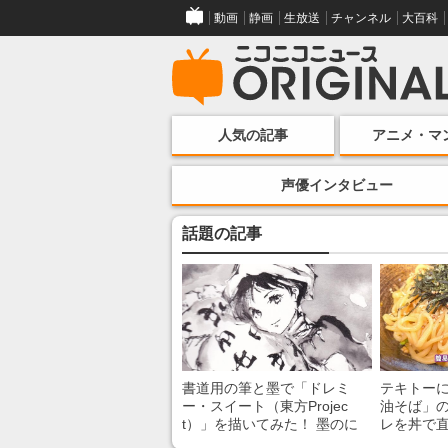
動画
静画
生放送
チャンネル
大百科
人気の記事
アニメ・マ
声優インタビュー
話題の記事
書道用の筆と墨で「ドレミ
テキトー
ー・スイート（東方Projec
油そば」の
t）」を描いてみた！ 墨のに
レを丼で
じみで陰影が生まれる瞬間に
絡めるだ