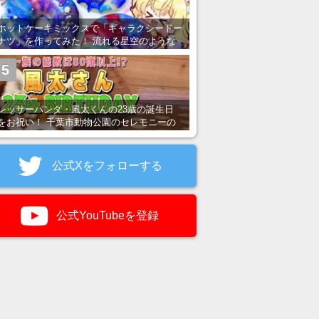
ホットケーキミックスで「ギャラクシードー
ナツ」を作ってみた！ 流れる星空のような
レンチン・レシピを紹介
5
レッサーパンダ・風太くんの23歳の誕生日
をお祝い！ 千葉市動物公園のセレモニーの
様子を紹介
公式Xをフォローする
公式YouTubeを登録