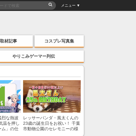
メニュー ▼
取材記事
コスプレ写真集
やりこみゲーマー列伝
猛烈な熱波
レッサーパンダ・風太くんの
気温を押し
23歳の誕生日をお祝い！ 千葉
ーム」の仕
市動物公園のセレモニーの様
子を紹介