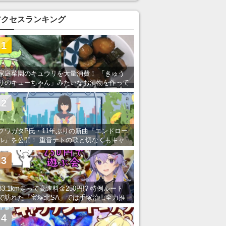
アクセスランキング
1
家庭菜園のキュウリを大量消費！ 「きゅう
りのキューちゃん」みたいなお漬物を作って
みた
2
クワガタP氏・11年ぶりの新曲『エンドロー
ル』を公開！ 重音テトの歌と切なくもキャ
ッチーなメロディーが胸にしみる
3
83.1km走って高速料金250円!? 特例ルート
で訪れた「宝塚北SA」では手塚治虫全力推
し＆関西グルメが楽しめる！
4