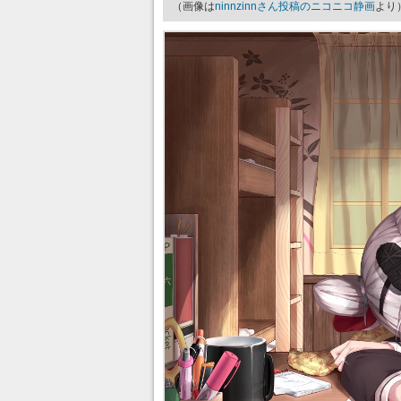
（画像は
ninnzinnさん投稿のニコニコ静画
より