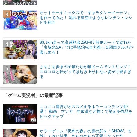
ホットケーキミックスで「ギャラクシードーナツ」
3
を作ってみた！ 流れる星空のようなレンチン・レシ
ピを紹介
83.1km走って高速料金250円!? 特例ルートで訪れた
4
「宝塚北SA」では手塚治虫全力推し＆関西グルメが
楽しめる！
よちよち歩きの子猫たちが猫ドームでレスリング！
5
コロコロと転がっては起き上がれない姿が可愛すぎ
る
「ゲーム実況者」の最新記事
ニコニコ運営がオススメするホラーコンテンツ19
選！ 動画、マンガ、生放送など怖くて笑える作品を
ピックアップ
ホラーゲーム『恐怖の森』の霊の顔を「SNOW」で
映してみた結果、めちゃめちゃ可愛くなった件。