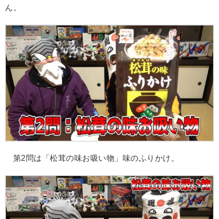
ん。
第2問は「松茸の味お吸い物」味のふりかけ。