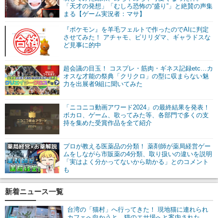
「天才の発想」「むしろ恐怖の“盛り”」と絶賛の声集
まる【ゲーム実況者：マサ】
『ポケモン』を羊毛フェルトで作ったのでAIに判定
させてみた！ アチャモ、ビリリダマ、ギャラドスな
ど見事に的中
超会議の目玉！ コスプレ・筋肉・ギネス記録etc…カ
オスな才能の祭典「クリクロ」の型に収まらない魅
力を出展者9組に聞いてみた
「ニコニコ動画アワード2024」の最終結果を発表！
ボカロ、ゲーム、歌ってみた等、各部門で多くの支
持を集めた受賞作品を全て紹介
プロが教える医薬品の分類！ 薬剤師が薬局経営ゲー
ムをしながら市販薬の4分類、取り扱いの違いを説明
「実はよく分かってないから助かる」とのコメント
も
新着ニュース一覧
台湾の「猫村」へ行ってきた！ 現地猫に連れられ
カフェへ向かうと、猫のエサ場へと案内された