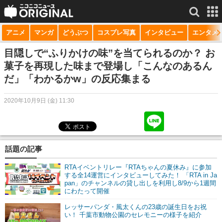
アニメ
マンガ
どうぶつ
コスプレ写真
インタビュー
エンタメ
サービス一覧
もっと見る
niconico
目隠しで“ふりかけの味”を当てられるのか？ お
菓子を再現した味まで登場し「こんなのあるん
動画
だ」「わかるかw」の反応集まる
生放送
2020年10月9日 (金) 11:30
ニュース
チャンネル
話題の記事
マンガ
RTAイベントリレー『RTAちゃんの夏休み』に参加
ニコニコQ
する全14運営にインタビューしてみた！ 「RTA in Ja
pan」のチャンネルの貸し出しを利用し8/9から1週間
にわたって開催
レッサーパンダ・風太くんの23歳の誕生日をお祝
い！ 千葉市動物公園のセレモニーの様子を紹介