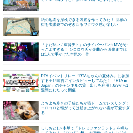
紙の地図を探検できる装置を作ってみた！ 世界の
街を虫眼鏡でのぞき回るワクワク感が楽しい
『まだ熱い / 重音テト』のサイバーパンクMVがか
っこよすぎる！ シロロウ氏が楽曲から映像までほ
ぼ1人で手がけた本気の一作
RTAイベントリレー『RTAちゃんの夏休み』に参加
する全14運営にインタビューしてみた！ 「RTA in
Japan」のチャンネルの貸し出しを利用し8/9から1
週間にわたって開催
よちよち歩きの子猫たちが猫ドームでレスリング！
コロコロと転がっては起き上がれない姿が可愛すぎ
る
ししおどし×木琴で「ドレミファソラシド」を鳴ら
してみた！ 『ロンドン橋』の演奏にチャレンジす