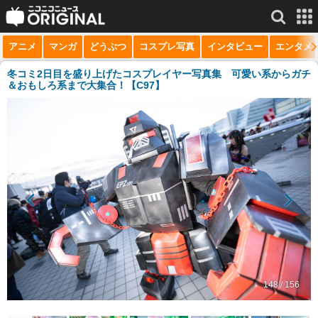
アニメ
マンガ
どうぶつ
コスプレ写真
インタビュー
エンタメ
サービス一覧
もっと見る
niconico
冬コミ2日目を盛り上げたコスプレイヤー写真集 可愛い系からガチ
＆おもしろ系まで大集合！【C97】
動画
生放送
ニュース
チャンネル
マンガ
ニコニコQ
148 / 156